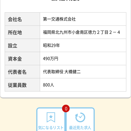
会社名
第一交通株式会社
所在地
福岡県北九州市小倉南区徳力２丁目２－４
設立
昭和29年
資本金
490万円
代表者名
代表取締役 大橋健二
従業員数
800人
0
気になるリスト
最近見た求人