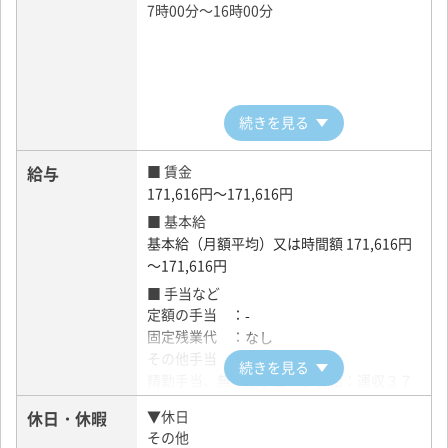
7時00分～16時00分
続きを見る
給与
■ 賃金
171,616円～171,616円
■ 基本給
基本給（月額平均）又は時間額 171,616円
～171,616円
■ 手当など
定額の手当 ：
-
固定残業代 ：
なし
その他手当 ：
続きを見る
精勤手当、無事故手当、歩合給：運収３７
万円以上は固
休日・休暇
▼休日
定給（時給×実労働時間）＋歩合給
その他
３３万～３７万円未満運収の４２％