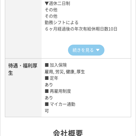
▼週休二日制
３３万円未満は運収の３８％
その他
＊賞与は実績による
その他
■ 賃金形態
勤務シフトによる
月給
６ヶ月経過後の年次有給休暇日数10日
続きを見る
待遇・福利厚
■ 加入保険
雇用, 労災, 健康, 厚生
生
■ 定年
あり
■ 再雇用制度
あり
■ マイカー通勤
可
会社概要