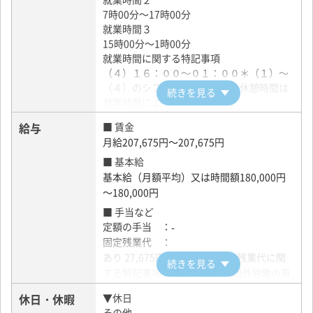
7時00分～17時00分
就業時間３
15時00分～1時00分
就業時間に関する特記事項
（４）１６：００～０１：００＊（１）～
（４）のシフト制となります＊休憩時間は
続きを見る
就業時間によって異なります
給与
■ 賃金
月給207,675円～207,675円
■ 基本給
基本給（月額平均）又は時間額180,000円
～180,000円
■ 手当など
定額の手当 ：
-
固定残業代 ：
あり 27,675円～27,675円 固定残業代に関
続きを見る
する特記事項 時間外手当は時間外労働の有
無にかかわらず、固定残業代として支給
休日・休暇
▼休日
し、１５時間を超える時間外労働は法定通
その他