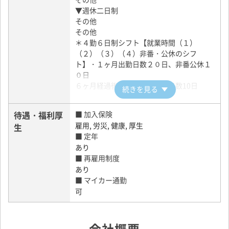
り追加で支給します。
▼週休二日制
その他手当 ：
その他
＊２年目以降、全歩合給（最低賃金補償）
その他
＊深夜手当：１２,９１５円（月平均）
＊４勤６日制シフト【就業時間（１）
■ 賃金形態
（２）（３）（４）非番・公休のシフ
月給
ト】・１ヶ月出勤日数２０日、非番公休１
０日
６ヶ月経過後の年次有給休暇日数10日
続きを見る
待遇・福利厚
■ 加入保険
雇用, 労災, 健康, 厚生
生
■ 定年
あり
■ 再雇用制度
あり
■ マイカー通勤
可