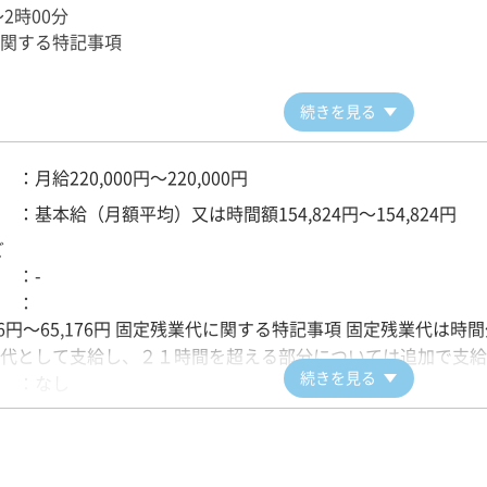
～2時00分
関する特記事項
続きを見る
：
月給220,000円～220,000円
：
基本給（月額平均）又は時間額154,824円～154,824円
ど
 ：
-
 ：
,176円～65,176円 固定残業代に関する特記事項 固定残業代
代として支給し、２１時間を超える部分については追加で支給
続きを見る
 ：
なし
態
：
月給