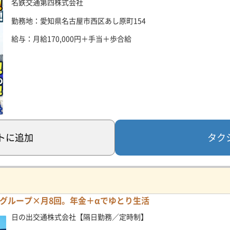
名鉄交通第四株式会社
勤務地：愛知県名古屋市西区あし原町154
給与：月給170,000円＋手当＋歩合給
タク
ト
に追加
グループ×月8回。年金＋αでゆとり生活
日の出交通株式会社【隔日勤務／定時制】