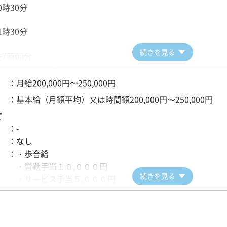
0時30分
1時30分
続きを見る
～7時00分
関する特記事項
以内
：
月給200,000円～250,000円
：
基本給（月額平均）又は時間額200,000円～250,000円
ど
 ：
-
 ：
なし
 ：
・歩合給
・皆勤手当１０,０００円
続きを見る
・サービス手当５,０００円
・無事故手当５,０００円
態
：
月給