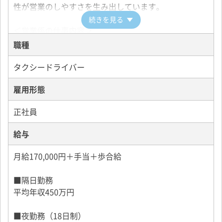
性が営業のしやすさを生み出しています。
続きを見る
＜営業係の仕事内容＞
●流し営業
職種
街の中を走行し、お客様を探します。
名鉄タクシーのブランド力を発揮した営業ができま
タクシードライバー
す。
雇用形態
●待機営業
正社員
駅や病院、ホテルなどの待機場所でお客様をお待ちし
ます。
給与
会社独自の特約待機場所も多数設置しています。
月給170,000円＋手当＋歩合給
●自動配車
配車システムで配車先に一番近い車両にお迎え指示が
■隔日勤務
入ります。
平均年収450万円
電話でのご注文に加え、最近ではスマホ配車も増えて
います。
■夜勤務（18日制）