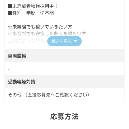
■未経験者積極採用中！
■性別・学歴一切不問
☆未経験でも稼いでいきたい方
☆歩合制でも安定した収入を得たい方
上記のような方も大歓迎です！
続きを見る
～こんな人が向いています～
車両設備
・接客が好きな人
・車の運転が好きな人
-
・人に感謝されるのが好きな人
受動喫煙対策
・一人で仕事がしたい人
その他 （直接応募先へご確認ください）
～あると良いスキル～
・道を覚えるのが得意
・お客様から指名されるための営業力
応募方法
・売上などの目標管理ができる
・細かな気遣いが出来る