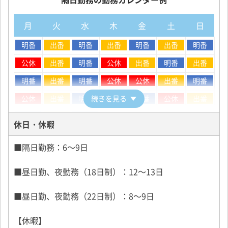
一回の勤務時間は長くなるものの、その分非番と公休
6：00～18：00
が多く、しっかり稼いでしっかり休めます。
月
火
水
木
金
土
日
メリハリを持って働きたい方に人気です。
※勤務地により異なります。
明番
出番
明番
出番
明番
出番
明番
・夜勤務（18日制）
高収入が望める勤務スタイル。シフト制です。
公休
出番
明番
公休
出番
明番
出番
明番
出番
明番
公休
公休
出番
明番
・夜勤務（22日制）
公休
出番
明番
続きを見る
出番
明番
公休
出番
稼げる時間帯、曜日に勤務を固定した勤務スタイルで
す。（日・月休み）
明番
出番
明番
休日・休暇
・昼勤務
昼日勤の勤務カレンダー例
■隔日勤務：6～9日
朝から夕方までの勤務。休みは月6～9日。タクシー未
経験の方におすすめです。
月
火
水
木
金
土
日
■昼日勤、夜勤務（18日制）：12～13日
公休
出番
出番
出番
出番
出番
公休
■昼日勤、夜勤務（22日制）：8～9日
＜勤務地について＞
公休
出番
出番
出番
出番
出番
公休
名鉄タクシーは、名古屋市内に6ヶ所の営業所を置いて
【休暇】
います。