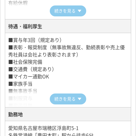
夜日勤の勤務カレンダー例
有給休暇
ご自身が希望する勤務地が選択できます。
続きを見る
月
火
水
木
金
土
日
・名鉄交通第一株式会社
所在地：名古屋市瑞穂区浮島町5-1
待遇・福利厚生
出番
出番
公休
出番
出番
公休
出番
■賞与年3回（規定あり）
・名鉄交通第二株式会社
出番
公休
出番
出番
公休
公休
出番
■表彰・報奨制度（無事故無違反、勤続表彰や売上優
所在地：名古屋市瑞穂区浮島町5-1
秀社員は会社より表彰されます）
■社会保険完備
・名鉄交通第三株式会社
■交通費（規定あり）
所在地：名古屋市中川区東起町3-21-5
■マイカー通勤OK
■家族手当
・名鉄交通第四株式会社
■無事故手当
所在地：名古屋市西区あし原町154
■制服貸与
続きを見る
■慶弔見舞
・愛電交通株式会社
■奨学金制度
所在地：名古屋市昭和区鶴舞2-7-9
勤務地
■健康診断年2回
■退職金制度
・名鉄名古屋タクシー株式会社
愛知県名古屋市瑞穂区浮島町5-1
■定年後再雇用制度
所在地：名古屋市中川区万場2-230
名鉄常滑線「豊田本町」駅から徒歩6分