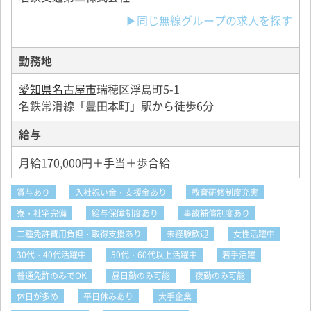
▶同じ無線グループの求人を探す
勤務地
愛知県名古屋市
瑞穂区浮島町5-1
名鉄常滑線「豊田本町」駅から徒歩6分
給与
月給170,000円＋手当＋歩合給
賞与あり
入社祝い金・支援金あり
教育研修制度充実
寮・社宅完備
給与保障制度あり
事故補償制度あり
二種免許費用負担・取得支援あり
未経験歓迎
女性活躍中
30代・40代活躍中
50代・60代以上活躍中
若手活躍
普通免許のみでOK
昼日勤のみ可能
夜勤のみ可能
休日が多め
平日休みあり
大手企業