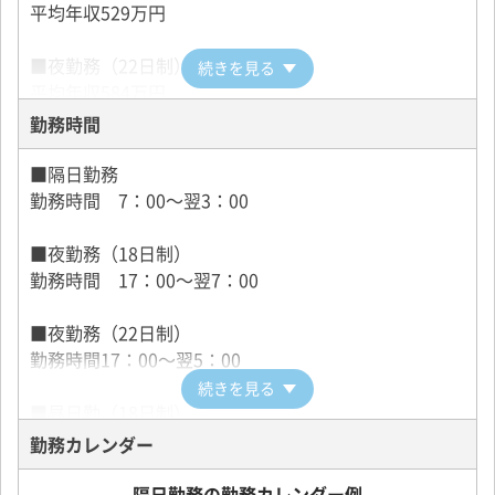
平均年収529万円
●貸切営業
事前に、時間貸運賃でご予約をいただきます。
■夜勤務（22日制）
続きを見る
平均年収584万円
●指名サービス
勤務時間
お客様から直接ご指名をいただきます。
■昼日勤（18日制）
名鉄タクシーのブランド力と営業係の営業力がモノを
平均年収405万円
■隔日勤務
言います。
勤務時間 7：00～翌3：00
■昼日勤（22日制）
＜勤務スタイル＞
平均年収356万円
■夜勤務（18日制）
名鉄タクシーの勤務体系は４つのスタイルに分かれて
勤務時間 17：00～翌7：00
います。
勤務スタイルにより、勤務時間、公休日、賃金、勤務
■夜勤務（22日制）
地が異なります。
勤務時間17：00～翌5：00
ご自身の希望に合った勤務スタイル、勤務地を選択し
続きを見る
て下さい。
■昼日勤（18日制）
8：00～22：00
勤務カレンダー
・隔日勤務
基本的な勤務スタイルです。
■昼日勤（22日制）
隔日勤務の勤務カレンダー例