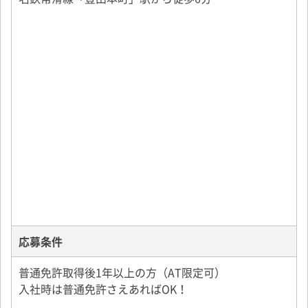
■クラブ活動
■名鉄グループ割引 グループ内での割引制度あり
※各営業所により若干勤務時間等が異なります。詳細
■単身寮あり、家具・生活家電つき（25,000円）
は会社説明会、又は面接時にお伝えします。
■保養所あり（温泉付き）
※寮をご希望される場合は、原則名鉄交通第一、又は
福井県、長野県などに保養所がございます♪
名鉄交通第二でのご案内になります。
■格安理容店 あり（社外契約含）
【寮の費用】
6ヶ月間寮費無料！！
※共益費除く
※条件あり
応募条件
普通免許取得後1年以上の方（AT限定可）
入社時は普通免許さえあればOK！