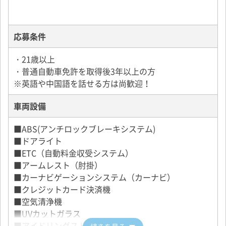
■大船営業所
勤務地：神奈川県鎌倉市関谷709-1
応募条件
・21歳以上
・普通自動車免許を取得後3年以上の方
※英語や中国語を話せる方は尚歓迎！
車両設備
■ABS(アンチロックブレーキシステム)
■ドアライト
■ETC（自動料金収受システム）
■アームレスト（肘掛）
■カーナビゲーションシステム（カーナビ）
■クレジットカード決済機
■空気清浄機
■UVカットガラス
■アイドリングストップ装置