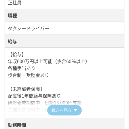
■賞与年3回＆昇給制度あり！
正社員
職種
■二種免許取得の費用は全額会社負担！
研修期間もしっかりお給料を支給しています。
タクシードライバー
■定年(65歳)後も働き続けることが可能
給与
定年後も健康上に問題が無ければ嘱託・定時制契約と
して1年契約で75歳まで働くことができます。
【給与】
年収600万円以上可能（歩合60％以上）
■知名度が高い＝お客様に選ばれるタクシー会社！
各種手当あり
創業より60年以上、地域の足として親しまれてきたグ
歩合制・奨励金あり
リーンキャブですが、現在では従業員数3,000名を超
え、業界を牽引する存在にまで成長しました。そんな
【未経験者保障】
歴史や実績が信頼され、お客様から選ばれているタク
配属後1年間給与保障あり
シー会社です。
研修養成期間中 日給15,000円支給
二種免許取得中 日給10,000円支給
続きを見る
【未経験スタート95%！タクシーを始めるならグリー
※交通費別途支給
ンキャブへ！】
勤務時間
■東京の地理が不安でも大丈夫です！