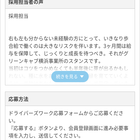
で、とても気をつかいます。疲れが残らないように、
採用担当者の声
体調管理には気をつけなければなりません。
採用担当
■70代 男性（勤続20年）
来年、満70歳を迎えます。これまで「一期一会」を大
切に、お客様との出会いを大切に真心で向き合ってき
右も左も分からない未経験の方にとって、いきなり歩
ました。それは職場の仲間と接しているときも同じ。
合給で働くのは大きなリスクを伴います。3ヶ月間は給
現在は労働組合の幹部も引き受け、皆が少しでもやり
与を保障して、じっくりと成長を待つべき。それがグ
がいをもって働けるような、職場環境作りのお手伝い
リーンキャブ横浜事業所のスタンスです。
にもやりがいを感じています。頑張っている人を見守
当初はコツをつかめなくても半年後に芽が出るかもし
り、最適な職場環境を用意してくれる温かい会社です
れない。種に水をあげながら美しい緑を育てていくよ
続きを見る
よ。
うに、当社はあなたを優しいまなざしで見守っていき
たいと思っています。
■20代 女性（入社8ヶ月）
応募方法
結婚して子どもが出来たのを機に転職を決意しまし
95％以上の乗務員が月給300,000円以上を手にしてい
た。前職の給与では子育ての資金が稼げないという不
ドライバーズワーク応募フォームからご応募くださ
ます！月給保障をしているものの、ほとんどの乗務員
安があったので、年功序列ではなく、若くても頑張っ
い。
がそれ以上の金額を稼いでいます。
ただけ給与を得られる仕事を探していたんです。 未経
『応募する』ボタンより、会員登録画面に進み必要事
験だったので不安もありましたが、結果は大成功。生
項を入力し、送信してください。
是非、チャンスを活かしてステップアップをしていた