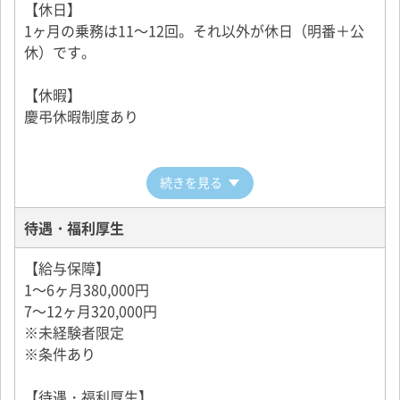
【休日】
ることができ、お金をかけずに上京することが可能。
1ヶ月の乗務は11～12回。それ以外が休日（明番＋公
※経験者未経験問わず支給対象
休）です。
※入社手続き完了後約2週間後に支給され、288乗務
（約2年間）勤務された方は返済免除となります
【休暇】
慶弔休暇制度あり
■出張面接あり
各都道府県のどこへでも出張面接に伺うことが可能で
す！
続きを見る
待遇・福利厚生
★新宿営業所の他、東京都内7ヶ所、神奈川県内2ヶ所
の営業所でも同時募集中！
【給与保障】
《東京都》
1～6ヶ月380,000円
■世田谷営業所
7～12ヶ月320,000円
勤務地：東京都世田谷区砧1-1-11
※未経験者限定
※条件あり
■新町営業所
勤務地：東京都世田谷区桜新町2-30-10
【待遇・福利厚生】