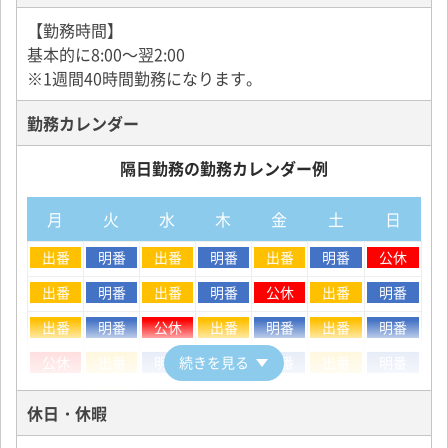
【収入例】
グリーンキャブでは、研修の際に同乗指導を実施し、
◆過去3ヶ月給与実績◆
【勤務時間】
走りやすいルートやお客様を乗せるポイントなどを、
------------------------------------------------
基本的に8:00～翌2:00
丁寧にお教えしていきます。
1）入社11ヶ月/49歳/元機械加工
※1週間40時間勤務になります。
最新式のカーナビを搭載していますので、全ての細か
349,216円→385,343円→354,666円
い道まで頭で覚える必要もありません。
勤務カレンダー
------------------------------------------------
2）入社8ヶ月/28歳/元アパレル販売
【地方出身者を応援★充実のサポート体制で上京を応
隔日勤務の勤務カレンダー例
528,003円→546,294円→569,737円
援！】
------------------------------------------------
■都内寮完備
月
火
水
木
金
土
日
3）入社10ヶ月/56歳/元飲食店経営
世田谷・赤羽・大塚など、東京23区内に計7ヶ所の社
410,762円→408,329円→432,073円
員寮を完備しています。
出番
明番
出番
明番
出番
明番
公休
しっかりと疲れを癒せる完全個室寮です！もちろんエ
------------------------------------------------
出番
明番
出番
明番
公休
出番
明番
アコンもついていますので、住まいに関しては問題あ
りません。
出番
明番
公休
出番
明番
出番
明番
【賞与】
☆新宿に『女性専用寮』もオープンしました！
年3回（4月・8月・12月）
公休
出番
明番
続きを見る
出番
明番
出番
明番
■新生活支援制度スタート
公休
出番
明番
休日・休暇
地方より上京者の方に対し、10万円の貸付制度を行っ
ております。上京する際の支度金や引越し費用に当て