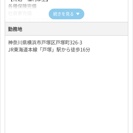
各種保険完備
■蒲田営業所
社員寮完備
続きを見る
勤務地：東京都大田区東六郷3-9-11
事故弁償金会社負担
勤務地
■江戸川営業所
【二種免許取得制度】
勤務地：東京都江戸川区平井6-2-28
二種免許取得養成費用は全額会社負担
神奈川県横浜市戸塚区戸塚町326-3
一種免許をお持ちの方には有期実習型訓練制度あり
JR東海道本線「戸塚」駅から徒歩16分
■赤羽営業所
※詳細は面接時にお伝えします
勤務地：東京都北区浮間5-4-43
【その他】
■国分寺営業所
クラブ活動有り
勤務地：東京都国分寺市東戸倉1-27-14
家族慰安会
■狛江営業所
勤務地：東京都狛江市西野川1-17-3
《神奈川県》
■横浜営業所
勤務地：神奈川県横浜市戸塚区戸塚町326-3