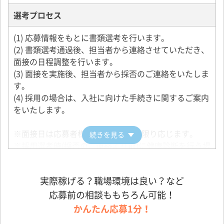
まれてくる子どもを思うと、頑張ろうという気持ちが
だきたいと思います。
選考プロセス
自ずと湧いてきますよ。
(1) 応募情報をもとに書類選考を行います。
(2) 書類選考通過後、担当者から連絡させていただき、
面接の日程調整を行います。
(3) 面接を実施後、担当者から採否のご連絡をいたしま
す。
(4) 採用の場合は、入社に向けた手続きに関するご案内
をいたします。
※面接日は応募者様の希望にできる限り応じます。
続きを見る
※採用選考時(採否のご連絡より前)に健康診断を行う場
合もございます。
実際稼げる？職場環境は良い？など
応募前の相談ももちろん可能！
かんたん応募1分！