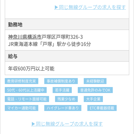
▶同じ無線グループの求人を探す
勤務地
神奈川県横浜市
戸塚区戸塚町326-3
JR東海道本線「戸塚」駅から徒歩16分
給与
年収600万円以上可能
教育研修制度充実
事故補償制度あり
未経験歓迎
50代・60代以上活躍中
若手活躍
普通免許のみでOK
電話・リモート面接可能
残業少なめ
大手企業
マイカー通勤可能
ハイグレード車あり
ETC車載器搭載
▶同じ無線グループの求人を探す