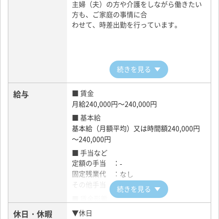
主婦（夫）の方や介護をしながら働きたい
方も、ご家庭の事情に合
わせて、時差出勤を行っています。
続きを見る
給与
■ 賃金
月給240,000円～240,000円
■ 基本給
基本給（月額平均）又は時間額240,000円
～240,000円
■ 手当など
定額の手当 ：
-
固定残業代 ：
なし
その他手当 ：
なし
続きを見る
■ 賃金形態
月給
休日・休暇
▼休日