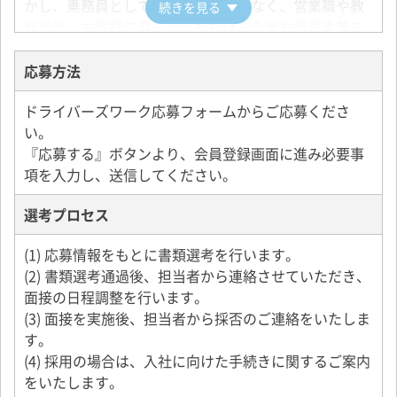
かし、乗務員として勤務するだけでなく、営業職や教
続きを見る
育担当、お客様に喜んでいただける企画や新規事業を
担当する企画開発職、そして資格を取得し運行管理
者、管理職へのキャリアアップの道を準備してお待ち
応募方法
しています！
ドライバーズワーク応募フォームからご応募くださ
千里丘タクシーは、皆さんと共に成長・発展する会社
い。
です。
『応募する』ボタンより、会員登録画面に進み必要事
項を入力し、送信してください。
ご賛同いただける皆さん！
ぜひ、我々と共に「夢の実現」に向け、あなたの力を
選考プロセス
貸してください！
年齢・性別は問いません。このタクシー業で最高の接
(1) 応募情報をもとに書類選考を行います。
客をチャレンジしてみたい方、自己実現＝夢を達成し
(2) 書類選考通過後、担当者から連絡させていただき、
たい方、そしてタクシー業界を変えてやろう！と言う
面接の日程調整を行います。
方、ぜひ、我々と共に、新しい歴史を作って行きまし
(3) 面接を実施後、担当者から採否のご連絡をいたしま
ょう！！
す。
(4) 採用の場合は、入社に向けた手続きに関するご案内
をいたします。