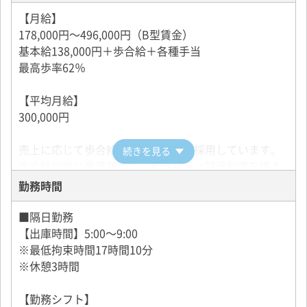
処が可能です！
【月給】
178,000円～496,000円（B型賃金）
基本給138,000円＋歩合給＋各種手当
最高歩率62％
【平均月給】
300,000円
売上に応じて歩合給がつく歩合制を採用しています。
続きを見る
歩合給以外に業界初のホスピタリティ評価制度を導入
し、ホスピタリティ給として歩合給に加算していま
勤務時間
す！
→サービスに自信のある方は6ヶ月に１度昇給可能♪
■隔日勤務
【出庫時間】5:00～9:00
【研修期間】
※最低拘束時間17時間10分
社内研修期間 日当7,000円
※休憩3時間
交通費支給
【勤務シフト】