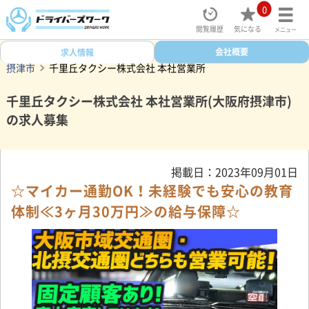
0
閲覧履歴
気になる
メニュー
ドライバーズワークトップ
タクシー求人検索
会社概要
大阪府
求人情報
摂津市
千里丘タクシー株式会社 本社営業所
千里丘タクシー株式会社 本社営業所(大阪府摂津市)
の求人募集
掲載日：2023年09月01日
☆マイカー通勤OK！未経験でも安心の教育
体制≪3ヶ月30万円≫の給与保障☆