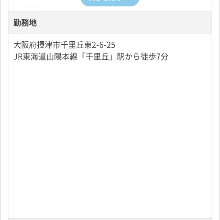
【手当】
・乗務手当
勤務地
・深夜手当
・職能手当
大阪府摂津市千里丘東2-6-25
JR東海道山陽本線「千里丘」駅から徒歩7分
【給与保障内容】
30万円×3ヶ月（未経験のみ）