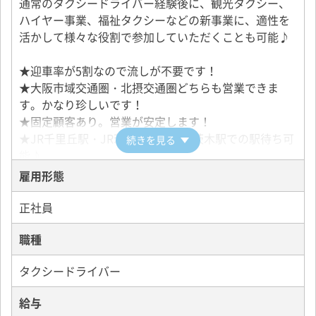
通常のタクシードライバー経験後に、観光タクシー、
ハイヤー事業、福祉タクシーなどの新事業に、適性を
活かして様々な役割で参加していただくことも可能♪
★迎車率が5割なので流しが不要です！
★大阪市域交通圏・北摂交通圏どちらも営業できま
す。かなり珍しいです！
★固定顧客あり。営業が安定します！
★JR千里丘駅・JR茨木駅・阪急南茨木駅での駅待ち可
続きを見る
能♪
雇用形態
【防犯バッチリ】
正社員
車外、車内両用のドライブレコーダーが全車に搭載さ
職種
れていますので防犯効果抜群！
もちろん運転席の後ろには防護板が設置されていま
タクシードライバー
す。
さらに緊急時には、緊急ボタンを押すことにより無線
給与
センターと警察の両方に通報されますので速やかな対