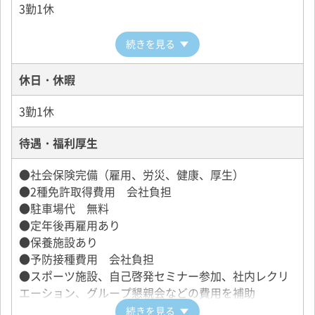
【給与保障制度】
3勤1休
月給300,000円を3ヶ月間保障
※未経験者のみ
続きを見る
※規定あり
休日・休暇
タクシードライバーの給与体系
3勤1休
待遇・福利厚生
●社会保険完備（雇用、労災、健康、厚生）
●2種免許取得費用 会社負担
●駐車場代 無料
●定年後再雇用あり
●保養施設あり
●予防接種費用 会社負担
●スポーツ施設、自己啓発セミナー参加、社内レクリ
エーション、グループ懇親会などの費用を補助
続きを見る