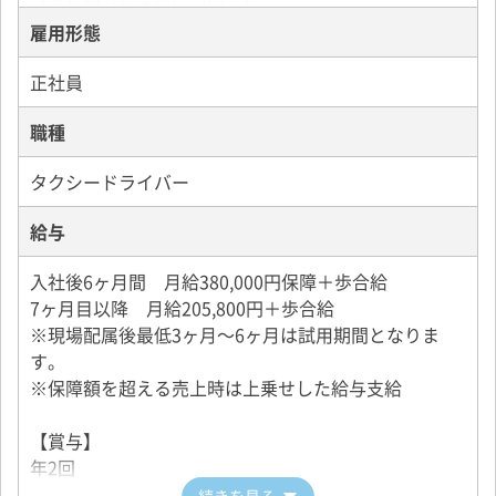
★未経験者でも、安定した収入が得られる地域です。
雇用形態
★営業エリア内に当社チケット契約企業が多数ありま
す。
正社員
★近年、新たに日本交通グループになり、まだまだ若
職種
い営業所です。
★これから一緒に戸塚エリアを盛り上げていける仲間
タクシードライバー
を募集！
★20代～60代までの幅広い年齢層が活躍中
給与
ぜひ一度ご応募ください！
入社後6ヶ月間 月給380,000円保障＋歩合給
7ヶ月目以降 月給205,800円＋歩合給
※現場配属後最低3ヶ月～6ヶ月は試用期間となりま
～日本交通横浜では、このような人材を求めています
す。
～
※保障額を超える売上時は上乗せした給与支給
○日本一のサービスを提供したい方！
○笑顔が素敵な方！
【賞与】
○ルールを守れる方！ ……
年2回
接客重視で採用を行っていますので、タクシーを接客
続きを見る