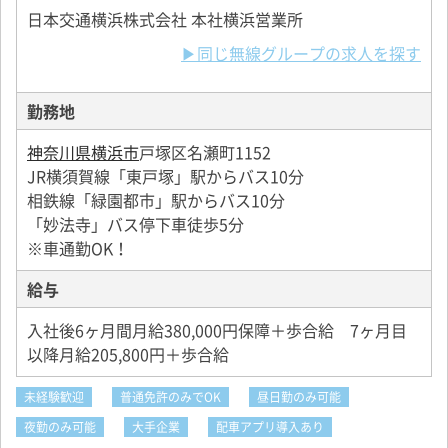
日本交通横浜株式会社 本社横浜営業所
▶同じ無線グループの求人を探す
勤務地
神奈川県横浜市
戸塚区名瀬町1152
JR横須賀線「東戸塚」駅からバス10分
相鉄線「緑園都市」駅からバス10分
「妙法寺」バス停下車徒歩5分
※車通勤OK！
給与
入社後6ヶ月間月給380,000円保障＋歩合給 7ヶ月目
以降月給205,800円＋歩合給
未経験歓迎
普通免許のみでOK
昼日勤のみ可能
夜勤のみ可能
大手企業
配車アプリ導入あり