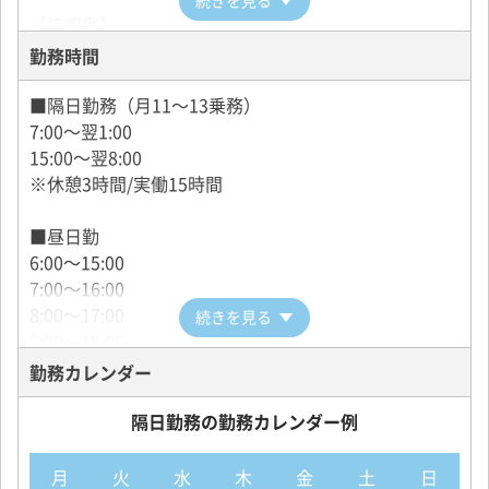
業と考えてくださる方であれば未経験の方でもOKで
【年収例】
す。
年収830万円 38歳 EXドライバー職経験6年 未経験ス
勤務時間
道を知らなくても、運転が未熟でも、それは入社して
タート！
からの研修でなんとかします！（笑）
年収790万円 32歳 EXドライバー職経験3年 未経験ス
■隔日勤務（月11～13乗務）
タート！
7:00～翌1:00
年収600万円 26歳 EXドライバー職経験1年
15:00～翌8:00
※休憩3時間/実働15時間
【研修期間】
乗務前の教習期間中（最長3ヶ月）は日給10,000円
■昼日勤
6:00～15:00
7:00～16:00
8:00～17:00
続きを見る
9:00～18:00
10:00～19:00
勤務カレンダー
※休憩1時間/実働8時間/月24回乗務
隔日勤務の勤務カレンダー例
■夜勤
16:00～翌1:00
月
火
水
木
金
土
日