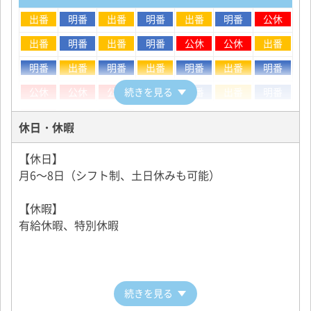
17:00～翌2:00
出番
明番
出番
明番
出番
明番
公休
18:00～翌3:00
19:00～翌4:00
出番
明番
出番
明番
公休
公休
出番
※休憩1時間/実働8時間/月24回乗務
明番
出番
明番
出番
明番
出番
明番
※月ごとにシフトを組んで、自由に乗車開始時刻を決
公休
公休
公休
続きを見る
出番
明番
出番
明番
めて頂けます。
公休
出番
明番
※日勤勤務は戸塚営業所勤務の場合のもお選びいただ
休日・休暇
けます。
【休日】
月6～8日（シフト制、土日休みも可能）
【休暇】
有給休暇、特別休暇
続きを見る