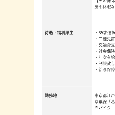
【その他休
ステップ3
慶弔休暇な
営業所配属
教習終了後
その後も運
待遇・福利厚生
・65才選
♪女性の方
・二種免許
◆女性専用
・交通費支
◆産休や育
・社会保険
◆全車に防
・年次有給
・制服貸与
・給与保障
勤務地
東京都江戸川
京葉線「葛
※バイク・