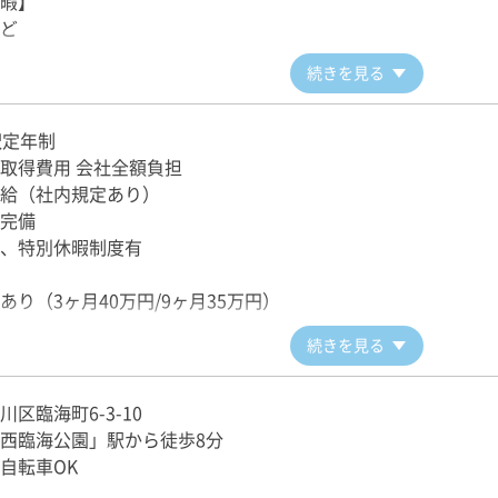
暇】
 営業所配属
ど
後も、教育担当班長による同乗現場指導で初営業をサポート！
は、営業所に配属されます。
続きを見る
行管理者や教育担当班長が優しくフォローアップいたします。
択定年制
活躍中♪
取得費用 会社全額負担
のスペース完備
給（社内規定あり）
休が取れて復帰もしやすい
完備
犯カメラを設置
、特別休暇制度有
あり（3ヶ月40万円/9ヶ月35万円）
続きを見る
区臨海町6-3-10
西臨海公園」駅から徒歩8分
自転車OK