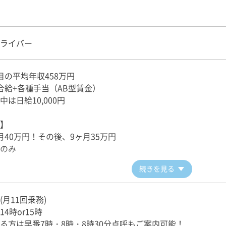
ーション♪
を大切にします。コロナ禍で交流が難しい時代ではありますが
ライバー
本交通の幅広い取り組み◆◇◆◇
目の平均年収458万円
シー】
合給+各種手当（AB型賃金）
ーは、東京に初めて来る外国人の方や地方から来る高齢の方に
は日給10,000円
】
クシー】
月40万円！その後、9ヶ月35万円
シーは、子どもの入退院に付き添ったり、塾や習い事の送迎を
のみ
ポートをして、子どもの成長を実感した時の喜びは格別です。
続きを見る
シー】
ーは高齢の方や身体が不自由な方のお出かけのサポートをしま
業績手当など
月11回乗務)
物、お墓参りや冠婚葬祭など、様々なシーンで必要とされる仕
務500円（最大所定11乗務5,500円）
4時or15時
る方は早番7時・8時・8時30分点呼もご案内可能！
シー】