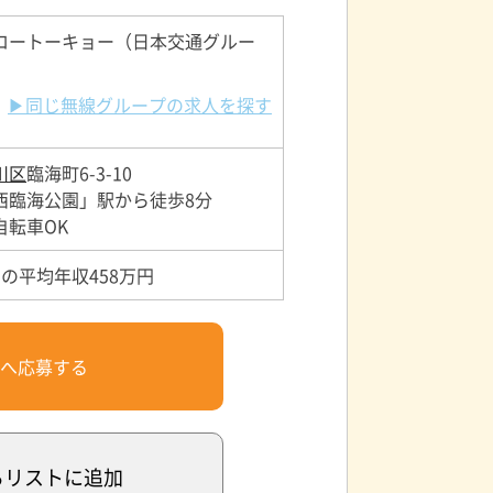
ロートーキョー（日本交通グルー
▶同じ無線グループの求人を探す
川区
臨海町6-3-10
西臨海公園」駅から徒歩8分
自転車OK
の平均年収458万円
へ応募する
るリスト
に追加