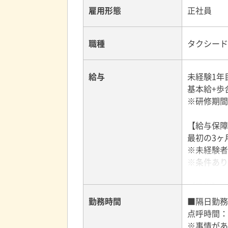
雇用形態
正社員
♪レクリエ
仲間との絆
職種
タクシード
◇◆◇◆日
給与
未経験1年
【観光タク
基本給+歩
観光タクシ
※研修期間中
シーです。
【給与保障
【キッズタ
最初の3ヶ
キッズタク
※未経験者
子育てのサ
※条件あり
【ケアタク
【手当】
ケアタクシ
精勤手当、
勤務時間
■隔日勤務(
通院や買い
交通費：1乗
点呼時間：1
※事情があ
【陣痛タク