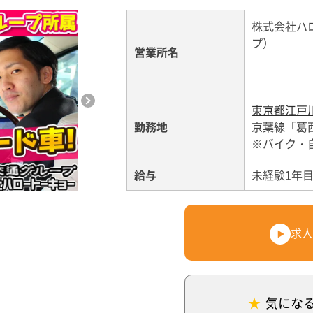
株式会社ハ
プ）
営業所名
東京都江戸
勤務地
京葉線「葛
※バイク・
給与
未経験1年目
求人
気にな