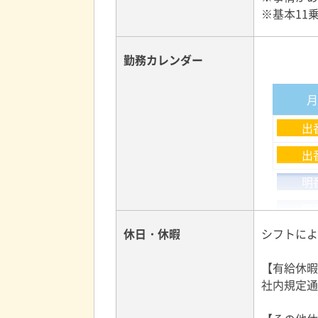
タクシー
※基本11
出産経験の
す。
都内の妊婦
勤務カレンダー
□研修内容
入社後から
心者の方で
出
ステップ1
出
免許取得費
明
試験合格率
教習期間中
明
休日・休暇
シフトに
公
ステップ2
教習は、タ
【有給休暇
教習期間中
社内規定通
教習は日本