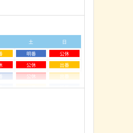
消してくれるのが、陣痛タクシーで
。
金
土
日
ーがあり、タクシー乗務員未経験・初
番
明番
公休
休
公休
出番
番
公休
出番
番
出番
明番
る内容になっています。