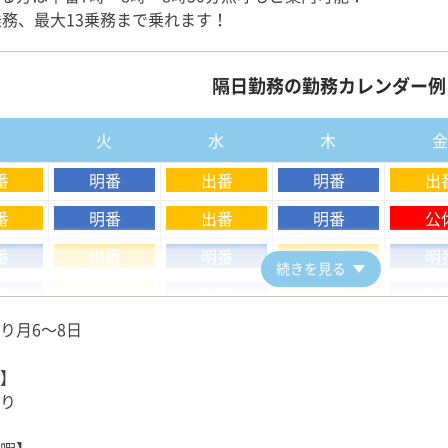
ドライバーの給与体系
乗務、最大13乗務まで乗れます！
ない女性にとって陣痛は未知の体験。そんな陣痛への不安を解
の約5人に1人が登録するなど、多くの方に利用されています
隔日勤務の勤務カレンダー例
□
月
火
水
木
初乗務までの流れをご説明いたします。専用の総合研修センタ
も丁寧に指導いたします。
番
明番
出番
明番
出
 1種免許のみお持ちの方はここからスタート
番
明番
出番
明番
公
用は全額会社負担。最短10日間で取得できます。
番
出番
明番
出番
明
は100％！難しい資格ではありません。
続きを見る
の手当を支給いたします
番
出番
明番
出番
明
より月6～8日
休
公休
出番
 既に2種免許をお持ちの方はここからスタート
クシー乗務員未経験の初心者がしっかり基礎から身に付けられ
】
の手当を支給いたします
り
交通の総合研修センターにて実施します。