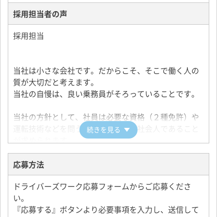
当社は、お客様からクレームをいただくことはほとん
採用担当者の声
どありません。
採用担当
このようなエリアですので、とりわけタクシーの仕事
が初めての方、女性の方にはうってつけだと思いま
す。
当社は小さな会社です。だからこそ、そこで働く人の
また、他のエリアでの経験者の人は一様に、お客様の
質が大切だと考えます。
質がよく仕事しやすい、と言います。
当社の自慢は、良い乗務員がそろっていることです。
年の差、経験の差に関係なく、和気あいあいとした雰
当社の方針として、社員は必要な資格（２種免許）や
囲気の働きやすい環境です。
運転技術などを問う前に、まずよき社会人であること
続きを見る
が求められます。
したがって、きちんとした話し方、態度、服装などが
できない方は面接をお断りしますし、仮に入社しても
応募方法
スピンアウトされます。
ドライバーズワーク応募フォームからご応募くださ
まじめできちんとした仕事仲間とともに仕事をしたい
い。
と考えている方、この仕事を始めようか迷われている
『応募する』ボタンより必要事項を入力し、送信して
方、当社には、同じタクシーの仕事なら鎌倉スマイル