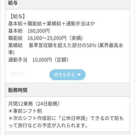
給与
エアバッグが６個もついており、乗務員・乗客の安全
に一層寄与するものと考えています。
【給与】
基本給＋職能給＋業績給＋通勤手当ほか
採用後、神奈川タクシーセンターで3日間の研修があり
基本給 180,000円
ます。また、別に会社ではマニュアル･地理・添乗教育
職能給 18,000～25,000円（実績)
など充実した研修がありますので初めての方でも安心
業績給 基準営収額を超えた部分の58% (業界最高水
です。
準)
通勤手当 10,000円（定額）
【賞与】
続きを見る
年2回
勤務時間
月間12乗務（24日勤務）
＊事前シフト制
＊次のシフト作成前に「公休日申請」できるので前も
って旅行などの予定が入れられます。