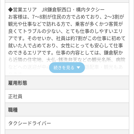
◆営業エリア JR鎌倉駅西口・構内タクシー
お客様は、7～8割が住民の方で占めており、2～3割が
観光や仕事などで訪れる方で、乗客が多くかつ客質が
良くてトラブルの少ない、とても仕事のしやすいエリ
アです。そのせいか、社員は約7割がこの仕事に初めて
就いた人で占めており、女性にとっても安心して仕事
のできるエリアです。仕事の内容としては、鎌倉駅か
ら近隣の住宅地、大仏･銭洗弁天などの観光名所、病院
などへの送迎が中心です。また、電話配車・観光もあ
続きを見る
ります。
雇用形態
◆使用車両
当社の主な車両は、プリウスとカローラ・ハイブリッ
正社員
ドです。最初からタクシー専用車を使わず、あえて市
職種
販のガソリン車を選定したのは、
・最新の安全設計を取り入れた車両を選べること
タクシードライバー
・環境にやさしいこと
を重視したからです。最新のカローラにいたっては、