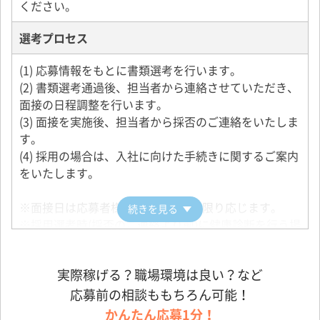
ください。
でやりたいと思った、他の会社ではやりたくない、と
いう人が多く来られます。
選考プロセス
ぜひご応募ください。
(1) 応募情報をもとに書類選考を行います。
(2) 書類選考通過後、担当者から連絡させていただき、
面接の日程調整を行います。
(3) 面接を実施後、担当者から採否のご連絡をいたしま
す。
(4) 採用の場合は、入社に向けた手続きに関するご案内
をいたします。
※面接日は応募者様の希望にできる限り応じます。
続きを見る
※採用選考時(採否のご連絡より前)に健康診断を行う場
合もございます。
実際稼げる？職場環境は良い？など
応募前の相談ももちろん可能！
かんたん応募1分！