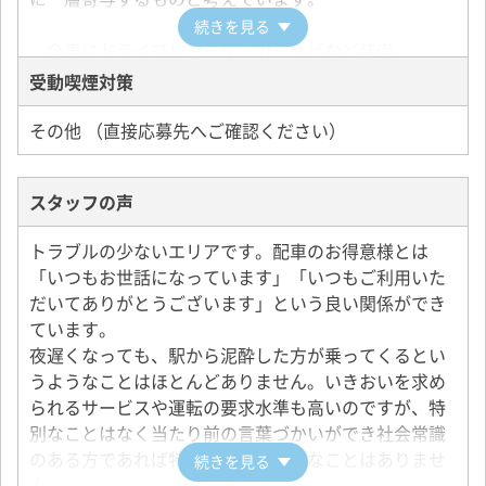
続きを見る
・全車にドライブレコーダ・カーナビなど装備
・全車AT車
受動喫煙対策
・クレジットカード取扱い有
その他 （直接応募先へご確認ください）
スタッフの声
トラブルの少ないエリアです。配車のお得意様とは
「いつもお世話になっています」「いつもご利用いた
だいてありがとうございます」という良い関係ができ
ています。
夜遅くなっても、駅から泥酔した方が乗ってくるとい
うようなことはほとんどありません。いきおいを求め
られるサービスや運転の要求水準も高いのですが、特
別なことはなく当たり前の言葉づかいができ社会常識
のある方であれば特に心配するようなことはありませ
続きを見る
ん。