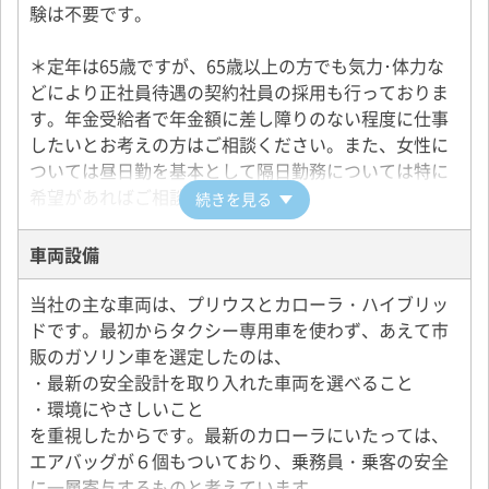
験は不要です。
＊定年は65歳ですが、65歳以上の方でも気力･体力な
どにより正社員待遇の契約社員の採用も行っておりま
す。年金受給者で年金額に差し障りのない程度に仕事
したいとお考えの方はご相談ください。また、女性に
ついては昼日勤を基本として隔日勤務については特に
希望があればご相談ください。
続きを見る
＊「病気治療、介護、子育て中の就労支援」について
車両設備
も行っております。
当社の主な車両は、プリウスとカローラ・ハイブリッ
ドです。最初からタクシー専用車を使わず、あえて市
販のガソリン車を選定したのは、
・最新の安全設計を取り入れた車両を選べること
・環境にやさしいこと
を重視したからです。最新のカローラにいたっては、
エアバッグが６個もついており、乗務員・乗客の安全
に一層寄与するものと考えています。