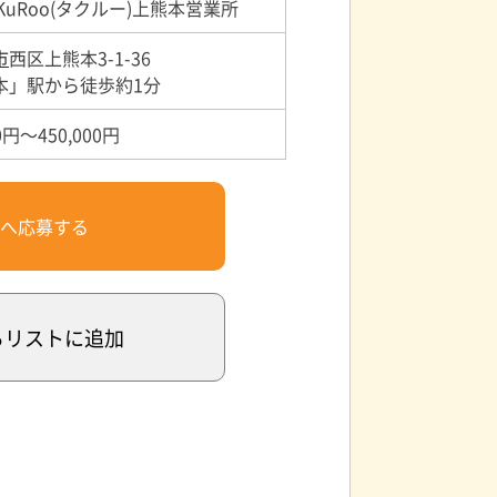
KuRoo(タクルー)上熊本営業所
市
西区上熊本3-1-36
本」駅から徒歩約1分
0円～450,000円
へ応募する
るリスト
に追加