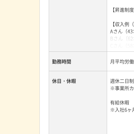
★安定収入
【昇進制度
熊本県最大
げるタクシ
【収入例（
※売上の7
Aさん（43
Bさん（62
■営業所
Cさん（58
上熊本営業所
世安営業所 
勤務時間
月平均労働
天草営業所 
人吉営業所 
阿蘇営業所 
休日・休暇
週休二日
山鹿営業所 
※事業所カ
有給休暇
※入社6ヶ