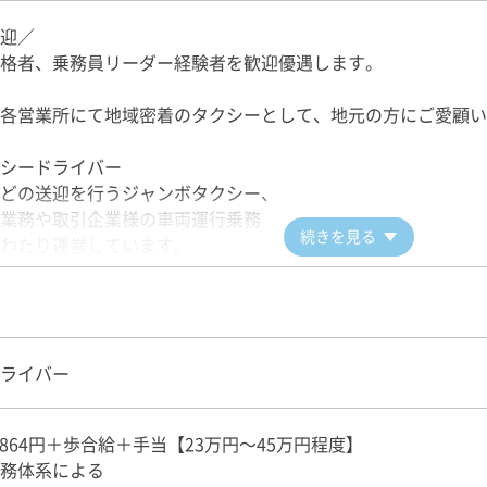
迎／
格者、乗務員リーダー経験者を歓迎優遇します。
各営業所にて地域密着のタクシーとして、地元の方にご愛顧い
シードライバー
どの送迎を行うジャンボタクシー、
業務や取引企業様の車両運行乗務
続きを見る
わたり運営しています。
企業内保育園】
園が熊本市内にあり女性ドライバーの勤務環境も整っておりま
代から70代の女性ドライバーが活躍しています。
ライバー
き方＞
や4時間勤務など様々な働き方が可能！
0,864円＋歩合給＋手当【23万円～45万円程度】
問合せください。
務体系による