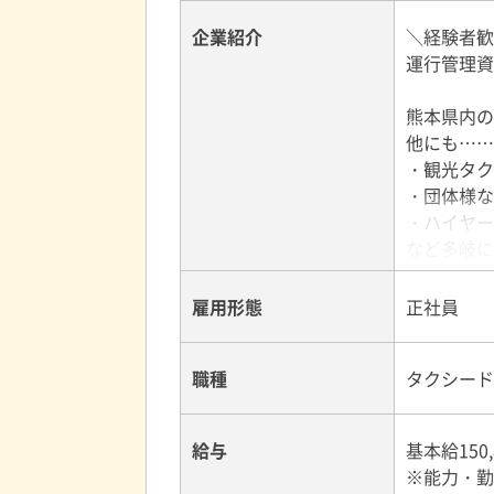
企業紹介
＼経験者歓
運行管理資
熊本県内の
他にも……
・観光タク
・団体様な
・ハイヤー
など多岐に
【嬉しい♪
雇用形態
正社員
企業内保育
現在も30
職種
タクシード
＜選べる働
8時間勤務
給与
基本給15
お気軽にお
※能力・勤