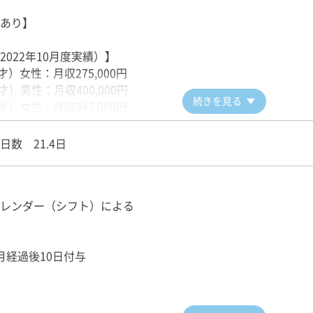
★
あり】
級のTaKuRoo(タクルー）ネットワークと最新のシステムを
ードライバーが目指せます。
2022年10月度実績）】
5％以上が無線配車
才）女性：月収275,000円
才）男性：月収400,000円
続きを見る
才）女性：月収345,000円
 熊本市西区上熊本3-1-36
熊本市中央区世安町3-6-15
日数 21.4日
天草市港町18-5
人吉市中林町1902-2
阿蘇市内牧289ｰ6
制
山鹿市山鹿92-3
レンダー（シフト）による
月経過後10日付与