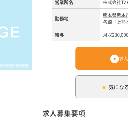
営業所名
株式会社Ta
熊本県熊本
勤務地
各線「上熊
給与
月収230,00
求人
気にな
求人募集要項