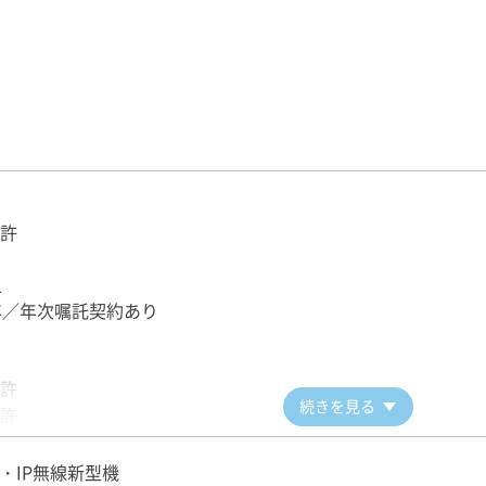
許
上
年／年次嘱託契約あり
許
続きを見る
許
S・IP無線新型機