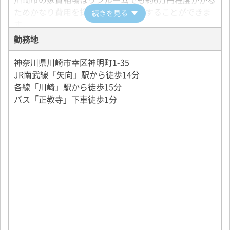
ためかなり費用を抑えて住居を確保することができま
続きを見る
す。
■マイカー通勤可（駐車場あり）
勤務地
■制服貸与
■二種免許取得費用会社全額負担
神奈川県川崎市幸区神明町1-35
二種免許取得後も同乗研修を実施するのでご安心くだ
JR南武線「矢向」駅から徒歩14分
さい。
各線「川崎」駅から徒歩15分
十分に運転に慣れてからタクシードライバーとしてデ
バス「正教寺」下車徒歩1分
ビューして頂きます。
■社員旅行（年1回）
■入社祝い金あり（会社規定による）