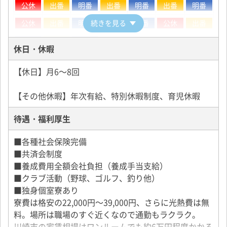
公休
出番
明番
出番
明番
出番
明番
隔日勤務と同じ
公休
出番
明番
続きを見る
出番
明番
公休
出番
明番
出番
明番
休日・休暇
昼日勤の勤務カレンダー例
【休日】月6～8回
月
火
水
木
金
土
日
【その他休暇】年次有給、特別休暇制度、育児休暇
出番
出番
出番
出番
出番
公休
公休
待遇・福利厚生
出番
出番
出番
出番
出番
公休
公休
■各種社会保険完備
■共済会制度
夜日勤の勤務カレンダー例
■養成費用全額会社負担（養成手当支給）
■クラブ活動（野球、ゴルフ、釣り他）
月
火
水
木
金
土
日
■独身個室寮あり
寮費は格安の22,000円～39,000円、さらに光熱費は無
出番
出番
出番
出番
出番
公休
公休
料。場所は職場のすぐ近くなので通勤もラクラク。
出番
出番
出番
出番
出番
公休
公休
川崎市の家賃相場はワンルームでも約6万円程度かかる