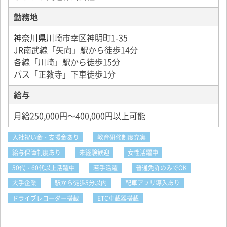
勤務地
神奈川県川崎市
幸区神明町1-35
JR南武線「矢向」駅から徒歩14分
各線「川崎」駅から徒歩15分
バス「正教寺」下車徒歩1分
給与
月給250,000円～400,000円以上可能
入社祝い金・支援金あり
教育研修制度充実
給与保障制度あり
未経験歓迎
女性活躍中
50代・60代以上活躍中
若手活躍
普通免許のみでOK
大手企業
駅から徒歩5分以内
配車アプリ導入あり
ドライブレコーダー搭載
ETC車載器搭載