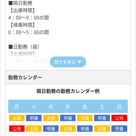
■祝日手当：5,000円 ※社内カレンダーの祝日に出社
■隔日勤務
した場合に支給
【出庫時間】
■お年玉手当：10,000円 ※1月1日に出社した場合に
4：00～9：00の間
支給
【帰庫時間】
■修理手当：1,500円 ※車両の不具合があった場合に
0：00～5：00の間
支給
■日勤務（昼）
【年収例】
【出庫時間】
年収501万7,295円（入社3年目／48才）
4：00～9：00の間
続きを見る
年収463万1,009円（入社2年目／37才）
【帰庫時間】
年収454万3,466円（入社2年目 54才）
15：00～20：00の間
勤務カレンダー
タクシードライバーの給与体系
■日勤務（夜）
隔日勤務の勤務カレンダー例
【出庫時間】
16：00～19：00の間
月
火
水
木
金
土
日
【帰庫時間】
出番
明番
出番
明番
出番
明番
公休
3：00～6：00の間
公休
出番
明番
出番
明番
出番
明番
■定時制