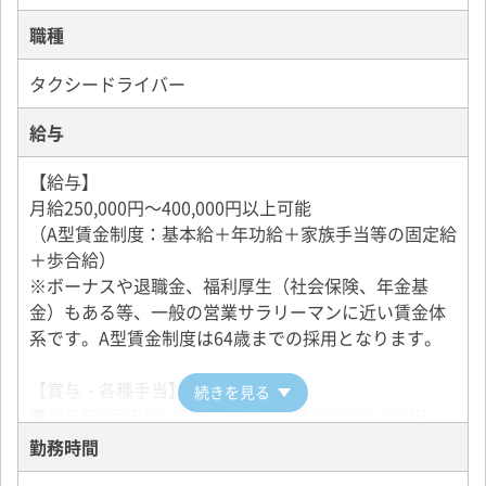
川崎駅周辺で2021年まで行われていた人気イベント
職種
「カワサキ ハロウィン」。このイベント期間中は、当
社で1台オリジナルのハロウィンデコレーションのタク
タクシードライバー
シーを走らせ、お客さまの間でも大変好評でした。
クリスマスにはクリスマス仕様のタクシーも走行しま
給与
す。
【給与】
●クラブ活動やイベントで親睦を深める
月給250,000円～400,000円以上可能
当社では社員への福利厚生の一環として、バーベキュ
（A型賃金制度：基本給＋年功給＋家族手当等の固定給
ーなどのイベントや、野球などの部活動、社員旅行な
＋歩合給）
どを行っています。社員だけではなくご家族で参加で
※ボーナスや退職金、福利厚生（社会保険、年金基
きるものもあり、親睦を深める場として役立っていま
金）もある等、一般の営業サラリーマンに近い賃金体
す。
系です。A型賃金制度は64歳までの採用となります。
●バリアフリー車両で社会貢献
【賞与・各種手当】
続きを見る
当社ではユニバーサルデザインタクシーを導入してい
■賞与年2回支給（7月、12月）：年平均326,000円
ます。足腰の弱い高齢者の方や車いすの方、ベビーカ
■家族手当：配偶者2,000円／月、親・子1人1,000円／
勤務時間
ーや小さいお子さま連れの方、妊婦の方などにも快適
月
に移動いただけるようにお手伝いしています。