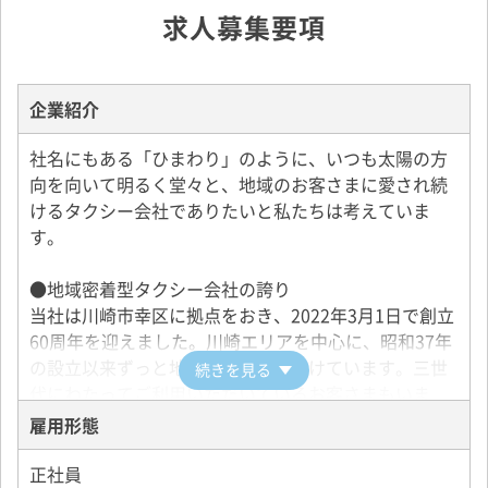
求人募集要項
企業紹介
社名にもある「ひまわり」のように、いつも太陽の方
向を向いて明るく堂々と、地域のお客さまに愛され続
けるタクシー会社でありたいと私たちは考えていま
す。
●地域密着型タクシー会社の誇り
当社は川崎市幸区に拠点をおき、2022年3月1日で創立
60周年を迎えました。川崎エリアを中心に、昭和37年
の設立以来ずっと地域に愛されて続けています。三世
続きを見る
代にわたってご利用いただいているお客さまもいま
す。
雇用形態
●川崎エリアを盛り上げる
正社員