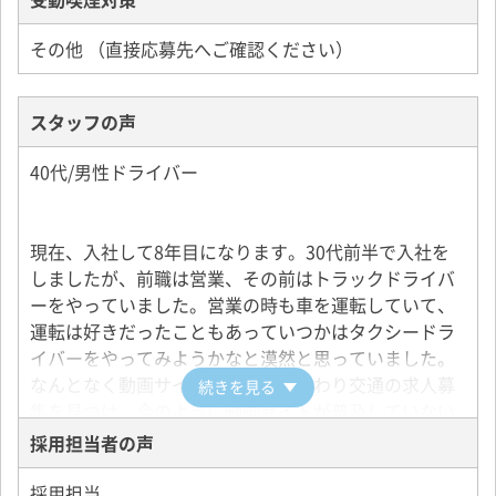
その他 （直接応募先へご確認ください）
スタッフの声
40代/男性ドライバー
現在、入社して8年目になります。30代前半で入社を
しましたが、前職は営業、その前はトラックドライバ
ーをやっていました。営業の時も車を運転していて、
運転は好きだったこともあっていつかはタクシードラ
イバーをやってみようかなと漠然と思っていました。
なんとなく動画サイトを見るとひまわり交通の求人募
続きを見る
集を見つけ、今のように動画サイトが普及していない
時代だったので気になったので見てみたら、面白そう
採用担当者の声
な会社だなと思い即応募をしました。実際に面接をし
て入社すると、会社を出ると非常に自由だなというの
採用担当