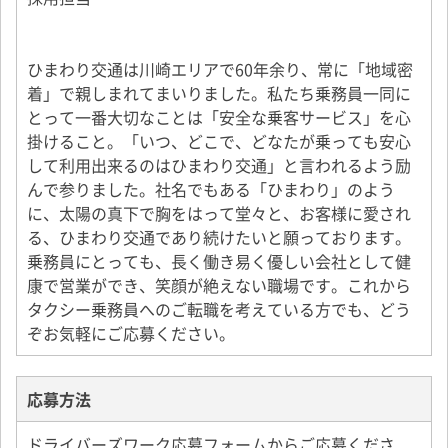
が第一印象でした。営業時代には数字のプレッシャー
（今もないわけではないですが）、トラックドライバ
ーの時も納品の時間であったりと規律が多かったので
ひまわり交通は川崎エリアで60年余り、常に「地域密
すが、タクシーだとそれが全くなく自由に自分のペー
着」で親しまれてまいりました。私たち乗務員一同に
スで稼げるといった環境です。また、管理者の方々は
とって一番大切なことは「安全な乗客サービス」を心
売上に厳しくなく、どうやったら稼げるだろうという
掛けること。「いつ、どこで、どなたが乗っても安心
のも一緒に考えてくれて自分の意見も尊重した個人個
して利用出来るのはひまわり交通」と言われるよう励
人にあった営業スタイルを支持してくれるため環境と
んで参りました。社名でもある「ひまわり」のよう
しては非常に働きやすいです。
に、太陽の真下で胸をはって堂々と、お客様に愛され
る、ひまわり交通であり続けたいと願っております。
乗務員にとっても、長く働き易く優しい会社として健
康で営業ができ、笑顔が絶えない職場です。これから
タクシー乗務員へのご転職を考えている方でも、どう
ぞお気軽にご応募ください。
応募方法
ドライバーズワーク応募フォームからご応募くださ