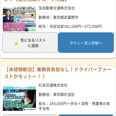
宝自動車交通株式会社
勤務地：東京都武蔵野市
給与：月収目安361,500円～372,500円
気になるリスト
タクシー求人詳細へ
に追加
【未経験歓迎】乗務員負担なし！ドライバーファー
ストがモットー！！
杉並交通株式会社
勤務地：東京都杉並区
給与：243,600円＋歩合＋深夜・残業等の各
手当有