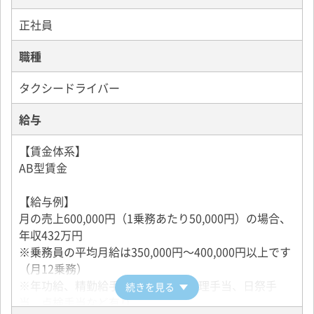
【立地について】
住所は三鷹市ですが、杉並区にほど近い場所に営業所
正社員
を構えています。
職種
また、三鷹駅、吉祥寺駅まで約10分、都心部の新宿
駅、渋谷駅には30分と営業活動を行うのに適した立地
タクシードライバー
です。
地元密着型の事業を展開しており、多くの無線配車、
給与
リピート率ともに業界では上位の実績を誇ります。
【賃金体系】
【職場雰囲気】
AB型賃金
お客さんからも社員からも愛される会社を目指してい
ます。
【給与例】
定着率が高く、ドライバーとして親子2代で勤務する社
月の売上600,000円（1乗務あたり50,000円）の場合、
員もいます。
年収432万円
社員により働き易さは異なりますので、柔軟に対応で
※乗務員の平均月給は350,000円～400,000円以上です
きるよう心がけています。
（月12乗務）
※年功給、精勤給手当、乗務給、修理手当、日祭手
続きを見る
当、点検手当など有り