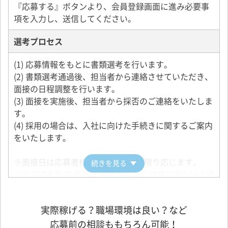
『応募する』ボタンより、会員登録画面に進み必要事
いのある仕事です。
項を入力し、送信してください。
是非あなたからの応募をお待ちしています。
選考プロセス
(1) 応募情報をもとに書類選考を行います。
(2) 書類選考通過後、担当者から連絡させていただき、
面接の日程調整を行います。
(3) 面接を実施後、担当者から採否のご連絡をいたしま
す。
(4) 採用の場合は、入社に向けた手続きに関するご案内
をいたします。
※面接日は応募者様の希望にできる限り応じます。
続きを見る
※採用選考時(採否のご連絡より前)に健康診断を行う場
合もございます。
実際稼げる？職場環境は良い？など
応募前の相談ももちろん可能！