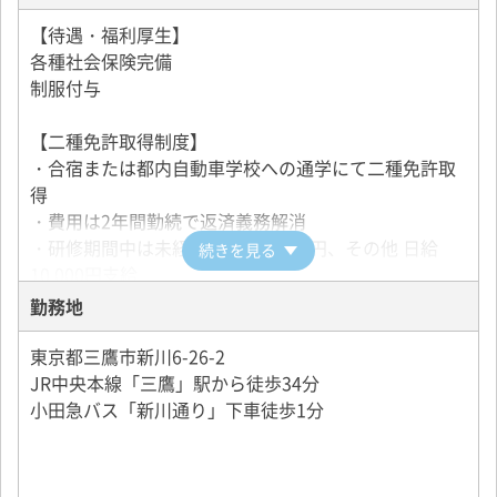
※月24乗務
【待遇・福利厚生】
公休
出番
出番
出番
出番
公休
公休
各種社会保険完備
制服付与
【二種免許取得制度】
・合宿または都内自動車学校への通学にて二種免許取
得
・費用は2年間勤続で返済義務解消
・研修期間中は未経験者 日給9,000円、その他 日給
続きを見る
10,000円支給
勤務地
【その他】
・野球部、卓球部、雑学部有り
東京都三鷹市新川6-26-2
・優良大手企業取引先多数
JR中央本線「三鷹」駅から徒歩34分
・マイカー通勤可能（駐車場代 月額700円）
小田急バス「新川通り」下車徒歩1分