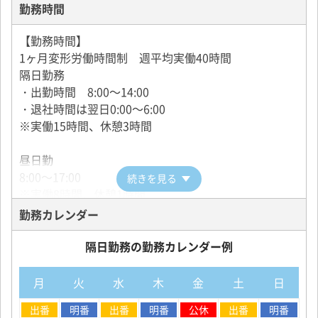
※退職金：30年勤続で500万円支給
勤務時間
※入社祝い金：養成者50,000円、現任者100,000円支
給
【勤務時間】
1ヶ月変形労働時間制 週平均実働40時間
タクシードライバーの給与体系
隔日勤務
・出勤時間 8:00～14:00
・退社時間は翌日0:00～6:00
※実働15時間、休憩3時間
昼日勤
8:00～17:00
続きを見る
※実働8時間、休憩1時間
勤務カレンダー
夜日勤
18:00～3:00
隔日勤務の勤務カレンダー例
※実働8時間、休憩1時間
月
火
水
木
金
土
日
【勤務日数】
出番
明番
出番
明番
公休
出番
明番
■隔日勤務