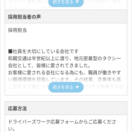
タクシー運転手に話を聞いて、面接も11社受けて話を
続きを見る
聞いた結果、一番納得できたのが和親交通でした。
一番良いと思えるのは、希望する働き方を優先してく
採用担当者の声
れる事ですね。勿論、希望を出す以上しっかり売上を
出すことが重要ですけどね。
採用担当
タクシー運転手の仕事は、収入もしっかり稼げて、か
つ連休取って趣味のスキーも山登りも楽しめる本当に
■社員を大切にしている会社です
良い仕事ですし、そこまで働きやすい環境である和親
和親交通は半世紀以上に渡り、地元密着型のタクシー
交通は良い職場ですよ。
会社として、皆様に愛されてきました。
お客様に愛される会社になる為にも、職員が働きやす
い職場環境を目指しています。その結果、定着率も高
く定年まで働く人も多数います。親子2代で勤務する社
続きを見る
員も複数組いるくらいですから。
未経験でも万全な体制でサポートし、先輩乗務員から
応募方法
の指導も万全です。
ドライバーズワーク応募フォームからご応募くださ
色々なお客様とのコミュニケーションを通して自分も
い。
大きく成長できるタクシー乗務員の仕事は大変やりが