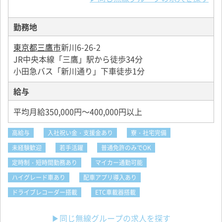
勤務地
東京都三鷹市
新川6-26-2
JR中央本線「三鷹」駅から徒歩34分
小田急バス「新川通り」下車徒歩1分
給与
平均月給350,000円～400,000円以上
高給与
入社祝い金・支援金あり
寮・社宅完備
未経験歓迎
若手活躍
普通免許のみでOK
定時制・短時間勤務あり
マイカー通勤可能
ハイグレード車あり
配車アプリ導入あり
ドライブレコーダー搭載
ETC車載器搭載
▶同じ無線グループの求人を探す