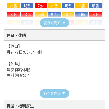
出番、明番、出番、明番、公休、出番、明番
出番
明番
公休
出番
明番
出番
明番
出番、明番、公休、出番、明番、出番、明番
公休
公休
出番
明番
出番
明番
公休
公休、公休
（2.2.2.W 16日サイクル）を基本的なシフトとしま
出番
明番
出番
続きを見る
明番
公休
出番
明番
す。
出番
明番
出番
※シフト相談可能
休日・休暇
※月間11～13乗務
昼日勤の勤務カレンダー例
【休日】
■昼日勤
月7～9日のシフト制
月
火
水
木
金
土
日
出番、出番、出番、出番、公休、出番、出番
※上記サイクルは例です。シフトによって変動しま
【休暇】
公休
出番
出番
出番
出番
公休
公休
す。
年次有給休暇
※月24乗務
公休
出番
出番
出番
出番
公休
公休
忌引休暇など
■夜日勤
夜日勤の勤務カレンダー例
公休、出番、出番、出番、出番、公休
続きを見る
※上記サイクルは例です。シフトによって変動しま
月
火
水
木
金
土
日
す。
待遇・福利厚生
公休
出番
出番
出番
出番
公休
公休