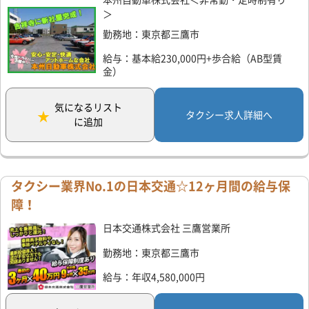
＞
勤務地：東京都三鷹市
給与：基本給230,000円+歩合給（AB型賃
金）
気になるリスト
タクシー求人詳細へ
に追加
タクシー業界No.1の日本交通☆12ヶ月間の給与保
障！
日本交通株式会社 三鷹営業所
勤務地：東京都三鷹市
給与：年収4,580,000円