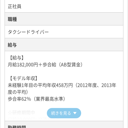
万円 保障】
正社員
職種
◇◆◇◆日本交通の幅広い取り組み◆◇◆◇
タクシードライバー
【観光タクシー】
観光タクシーは、東京に初めて来る外国人の方や地方
給与
から来る高齢の方に専属で都内の観光名所を案内する
タクシーです。
【給与】
東京オリンピックに向けて、東京の観光ニーズは高ま
月給182,000円＋歩合給（AB型賃金）
るので、ますます必要とされるサービスです。
【モデル年収】
【キッズタクシー】
未経験1年目の平均年収458万円（2012年度、2013年
キッズタクシーは、子どもの入退院に付き添ったり、
度の平均）
塾や習い事の送迎をしたりしています。
歩合率62％（業界最高水準）
子育てのサポートをして、子どもの成長を実感した時
の喜びは格別です。
☆研修期間中
続きを見る
日給10,000円+交通費支給
【ケアタクシー】
勤務時間