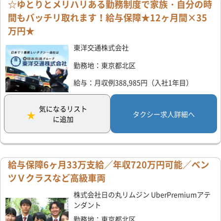
☆ゆとりとメリハリある勤務制度で家族・自分の時
間もバッチリ取れます！給与保障★12ヶ月間×35
万円★
東洋交通株式会社
勤務地：東京都北区
給与：月収例388,985円（入社1年目）
気になるリスト
タクシー求人詳細へ
に追加
給与保障6ヶ月33万支給／年収720万円可能／ベン
ツＶクラスなど高級車両
株式会社日の丸リムジン UberPremiumアテ
ンダント
勤務地：東京都北区