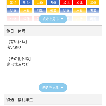
す。
出番
明番
出番
明番
公休
公休
出番
明番
出番
明番
出番
明番
出番
明番
【経験者は素早く10日間で路上へ】
公休
公休
公休
続きを見る
出番
明番
出番
明番
・必要最低限の研修を終えた後、すぐに路上に出て営
業していただきます。
公休
出番
明番
休日・休暇
・経験者の研修期間は約10日間。
・研修期間中も10,000円の日当と交通費が支給されま
【有給休暇】
す。
法定通り
【その他休暇】
□日本交通の手厚いサポート□
慶弔休暇など
【第二種免許教習】
教習期間中の手当はもちろん、免許取得費用も全額負
担します。
【総合研修センター】
続きを見る
接客サービス等について、集中的に学びます。
待遇・福利厚生
【班長同乗指導】