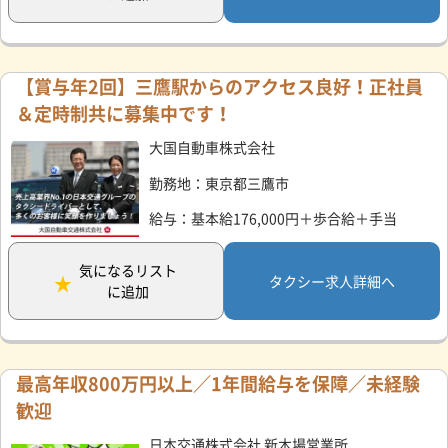
【賞与年2回】三鷹駅からのアクセス良好！正社員
＆定時制共に募集中です！
大国自動車株式会社
勤務地：東京都三鷹市
給与：基本給176,000円＋歩合給＋手当
気になるリスト
タクシー求人詳細へ
に追加
最高年収800万円以上／1年間給与を保障／未経験
歓迎
日本交通株式会社 新木場営業所