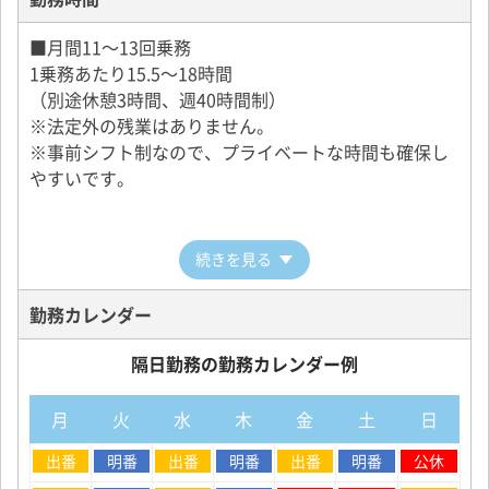
ケアタクシーは高齢の方や身体が不自由な方のお出か
☆給与保障【入社後3ヶ月40万円、その後9ヶ月35万
けのサポートをします。
円】
■月間11～13回乗務
通院や買い物、お墓参りや冠婚葬祭など、様々なシー
業界No.1の日本交通だからできる、安心の保障制度で
1乗務あたり15.5～18時間
ンで必要とされる仕事です。
す。
（別途休憩3時間、週40時間制）
※法定外の残業はありません。
【陣痛タクシー】
タクシードライバーの給与体系
※事前シフト制なので、プライベートな時間も確保し
出産経験のない女性にとって陣痛は未知の体験。そん
やすいです。
な陣痛への不安を解消してくれるのが、陣痛タクシー
です。
都内の妊婦の約5人に1人が登録するなど、多くの方に
続きを見る
利用されています。
勤務カレンダー
□充実の教育・研修制度□
隔日勤務の勤務カレンダー例
【未経験はじっくり1ヶ月研修】
・運転、接客などについて、未経験者向けに基礎から
月
火
水
木
金
土
日
丁寧に指導します。
・未経験者の研修期間は約1ヶ月。
出番
明番
出番
明番
出番
明番
公休
・研修期間中も10,000円の日当と交通費が支給されま