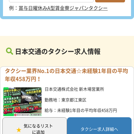
例：
賞与
日曜休み
A型賃金
寮
ジャパンタクシー
日本交通のタクシー求人情報
タクシー業界No.1の日本交通☆未経験1年目の平均
年収458万円！
日本交通株式会社 新木場営業所
勤務地：東京都江東区
給与：未経験1年目の平均年収458万円
気になるリスト
タクシー求人詳細へ
に追加