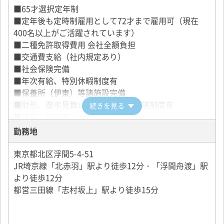
■65才選択定年制
営業所配属後も、班長を始め、先輩乗務員がサポート
■定年後も定時制雇用として72才まで雇用可（現在
します。
400名以上がご活躍されています）
■二種免許取得費用 会社全額負担
■交通費支給（社内規定あり）
♪女性の方 大歓迎♪
■社会保険完備
■年次有給、特別休暇制度有
◆女性専用のスペース完備
■保養所（伊東）等諸施設完備
◆産休や育休が取れて復帰もしやすい
■財形、慶弔見舞い、無事故表彰他諸制度有
◆タクシー車は基本的に女性専用
続きを見る
■食堂、仮眠室、大浴場有
◆全車に防犯カメラを設置
■自社工場によるマイカー車検修理割引制度
勤務地
■制服貸与
■各サークル活動（フットサル、サッカー、野球、ス
東京都北区浮間5-4-51
キー、ハイキング、写真、卓球、空手、剣道、書道、
JR埼京線「北赤羽」駅より徒歩12分・「浮間舟渡」駅
園芸、囲碁、将棋、ボウリング、ゴルフ、釣り、テニ
より徒歩12分
スなど）
都営三田線「志村坂上」駅より徒歩15分