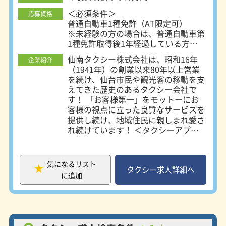
＜必須条件＞
応募資格
普通自動車1種免許（AT限定可）
※未経験の方の場合は、普通自動車第
1種免許取得後1年経過している方
＜歓迎条件＞
仙南タクシー株式会社は、昭和16年
企業紹介
普通自動車2種免許保有者、タクシー
（1941年）の創業以来80年以上営業
運転手経験者
を続け、仙台市民や観光客の移動を支
◎学歴不問・年齢不問！未経験者歓
えてきた歴史のあるタクシー会社で
迎！20代～60代まで幅白い年代が活
す！ 「お客様第一」をモットーにお
躍中！
客様の視点に立った良質なサービスを
提供し続け、地域住民に親しまれ愛さ
れ続けています！ ＜タクシーアプリ
「GO」搭載＞ タクシーアプリの中で
もダウンロード数全国No.1を誇る
「GO」は、お客様の送迎目的地が事
気になるリスト
前にわかるため、道に迷うこともなく
タクシー求人詳細へ
に追加
スムーズに送迎が可能です！地元住民
や全国から訪れるビジネス利用者、観
光客の利用が多いため効率の良い配車
ができ、安定した収入を得ることがで
きます！ ＜楽天イーグルスオフィシ