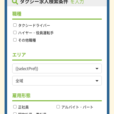
タクシー求人検索条件
を入力
ャルスポンサー＞ ホームでの試合開
催日には車両にマグネットを装着し、
さらに乗務員がユニフォームを着用し
職種
楽天イーグルスを会社全体で応援して
います。 ＜選べる出勤時間＞ 出勤時
タクシードライバー
間が自分で選択できるため、自身のラ
イフスタイルに合わせた働き方ができ
ハイヤー・役員運転手
ます！自分のペースで働きたい方や時
その他職種
間に制限のある方などにおすすめで
す。 ＜約9割の方が未経験からスター
ト＞ 入社した方の約9割が未経験から
エリア
スタートしています。未経験者でも安
定して稼ぎ続けられるように充実した
社内研修と丁寧な指導で乗務まで完全
サポートしています！また、2種免許
の取得費用支援制度や全車両にカーナ
ビが搭載されているなど様々な支援が
あるため未経験者でも安心です。
雇用形態
正社員
アルバイト・パート