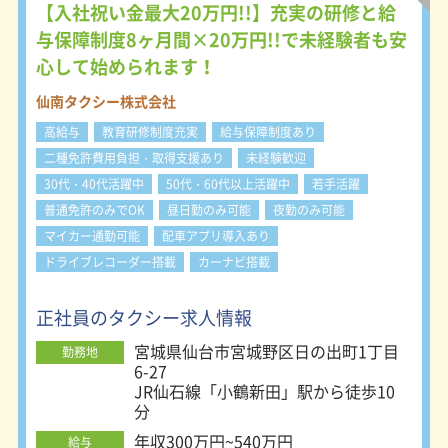
【入社祝い金最大20万円!!】充実の研修と給
与保障制度8ヶ月間×20万円!!で未経験者も安
心して始められます！
仙南タクシー株式会社
高給与
教育研修制度充実
給与保障制度あり
二種免許費用負担・取得支援あり
未経験歓迎
30代・40代活躍中
50代・60代以上活躍中
若手活躍
普通免許のみでOK
昼日勤のみ可能
夜勤のみ可能
マイカー通勤可能
配車アプリ導入あり
ドライブレコーダー搭載
カーナビ搭載
正社員のタクシー求人情報
宮城県仙台市宮城野区日の出町1丁目
勤務地
6-27
JR仙石線「小鶴新田」駅から徒歩10
分
年収300万円~540万円
給与