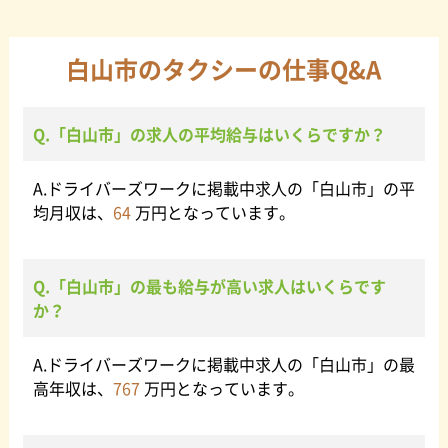
【福利厚生】
れ、手取川とその支流の谷筋に沿って集落が形成されて
働きやすさ優先でタクシー会社を選ぶならば、福利厚生
います。北部は手取川の扇状地が開け、その平坦な地形
に着目して選ぶのもおすすめです。安心して働きたい場
は県内有数の穀倉地帯となっています。気候は全国でも
白山市のタクシーの仕事Q&A
合は事故保証があるかどうかを確認しましょう。修理代
降水量・降雪量の多い地域に属しており特に白山ろく地
金や保険料が従業員持ちという会社は可能な限り避ける
域は全国有数の豪雪地帯となっています。白山市は工業
べきです。また、白山市外から白山市内のタクシー会社
が盛んな旧松任市地域から北陸経済圏の中心である金沢
に就職する場合、住宅関連の福利厚生にも注目して選ぶ
Q.「白山市」の求人の平均給与はいくらですか？
市まで10キロメートル程とアクセスが良く、手取川の豊
と良いでしょう。社宅に住むことができるか、社宅がな
富な伏流水のおかげで工業団地も多く立地しています。
い場合は家賃補助制度があるかなどを確認することをお
古くは繊維・食品関連の製造業が市内経済をけん引して
A.ドライバーズワークに掲載中求人の「白山市」の平
すすめします。
いましたが近年では精密機械関連の工場をはじめハイテ
均月収は、
64
万円となっています。
ク産業も発展してきており県内でも有数の産業都市とな
【勤務体系】
っています。また、南部の山岳部にはスキー場や温泉が
タクシー運転手の勤務体系は、通常の会社員と同様に昼
点在し多くの観光資源を有するため観光業も盛んに行わ
間だけ働く日勤、夜間だけ働く夜勤、日勤と夜勤を組み
れています。
Q.「白山市」の最も給与が高い求人はいくらです
合わせて2日分一気に働く代わりに翌日が休みになる隔日
か？
勤務の3種類があります。これらの勤務体系を、自分の生
活スタイルに合わせて選ぶようにしましょう。家族との
時間を過ごしたい場合は昼勤、大きく稼ぎたい場合は夜
A.ドライバーズワークに掲載中求人の「白山市」の最
勤、プライベートの時間を多く取りたい場合は隔日勤務
高年収は、
767
万円となっています。
がそれぞれおすすめです。