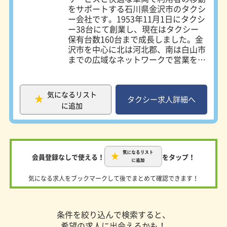
をサポートする石川県金沢市のタクシ
ー会社です。1953年11月1日にタクシ
ー38台にて創業し、現在はタクシー
保有台数160台まで成長しました。金
沢市を中心に北は河北郡、南は白山市
までの広域なネットワークで営業を行
っています。 営業所は金沢市と白山
市に構えており、日常利用から金沢・
北陸エリアの観光まで幅広く利用され
気になるリスト
ています。特に観光タクシーでは地元
タクシー求人詳細へ
に追加
を知り尽くした経験豊富なドライバー
が案内する「わがまま観光タクシー」
が人気で、高級車アルファードでワン
ランク上の優雅な観光を楽しむことが
できます。 ＜未経験者歓迎！働き方
会員登録なしで使える！
をタップ！
自由！＞ 24時間営業なので、ドライ
バーの勤務時間も多様に設定していま
気になる求人をブックマークして後でまとめて確認できます！
す。朝から夕方まで働く日勤勤務、夜
から朝まで働く夜勤勤務、一般的なタ
クシー乗務員の働き方である隔日勤務
ももちろん選択可能です。出勤時間や
条件を絞り込んで検索すると、
稼働時間もライフスタイルに合わせて
希望の求人に出会えるかも！