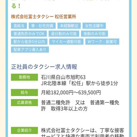
る！
株式会社冨士タクシー 松任営業所
高給与
寮・社宅完備
未経験歓迎
女性活躍中
普通免許のみでOK
昼日勤のみ可能
夜勤のみ可能
駅から徒歩5分以内
マイカー通勤可能
Wワーク・副業可
配車アプリ導入あり
正社員のタクシー求人情報
石川県白山市旭町63
勤務地
JR北陸本線「松任」駅から徒歩1分
月給182,000円～639,500円
給与
普通二種免許 又は 普通第一種免
応募資格
許 取得3年以上の方
株式会社冨士タクシーは、丁寧な接客
企業紹介
サービスと快適な車両で利用者の移動