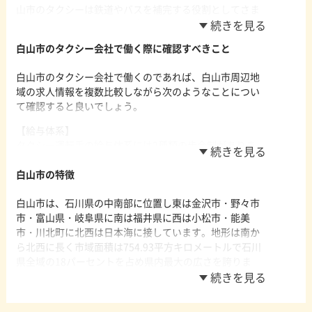
れています。
山市のタクシーは鉄道やバスを補完する役割としてさま
グライダーやハンググライダーなどのスカイスポーツの
ざまな利用者のニーズに対応しており、地域住民の買い
フライトエリアとして全国的に知られており、ふもとか
物・通院、観光客の観光など多様な目的でタクシーが利
ら整備されたゴンドラからは日本海までを一望できる標
白山市のタクシー会社で働く際に確認すべきこと
用されています。白山市を走るタクシー事業者の多くは
高約600メートルの景色を楽しむことができるため観光客
駅や公共施設のタクシー待機場所での待機営業と無線配
人気のスポットです。
白山市のタクシー会社で働くのであれば、白山市周辺地
車、流し営業を組み合わせて営業活動をしており、丁寧
域の求人情報を複数比較しながら次のようなことについ
【白山市のタクシー利用が多い駅名】
な運転技術はもちろん観光客に対する接客スキルや観光
て確認すると良いでしょう。
松任駅/賀笠間駅/美川駅/小舞子駅/陽羽里駅
スポットなどの知識も欠かせません。安全にお客様を運
べるよう高い安全意識も持っておく必要があります。
【給与体系】
白山市内はJR北陸本線と北陸鉄道石川線が運行してお
タクシー運転手の給与体系には2種類の歩合制がありま
り、合わせて11の駅があります。JR北陸本線では松任
す。完全に歩合で給料が決まるタイプと基本給に歩合給
駅・加賀笠間駅・美川駅・小舞子駅の4つがありいずれも
が上乗せされるタイプです。安定して収入を得ることを
白山市の特徴
市北部沿岸部の市街地に立地しています。松任駅が市の
考えると基本給に歩合給が上乗せされる会社が好ましい
中心駅となっており白山市の玄関口として機能していま
白山市は、石川県の中南部に位置し東は金沢市・野々市
ですが、大きく稼ぎたい場合は完全に歩合で給料が決ま
す。北陸鉄道石川線は陽羽里駅から鶴来駅間に7駅が設置
市・富山県・岐阜県に南は福井県に西は小松市・能美
る会社を選ぶことをおすすめします。また、基本給を採
されており市の中央部を横断しています。
市・川北町に北西は日本海に接しています。地形は南か
用している場合でも、基本給と歩合給のどちらに比重が
ら北西に長く市域面積は754.93平方キロメートルで石川
置かれているかは会社によって異なる点にも注意が必要
県全域の18パーセントを占め県内最大の広さを誇りま
です。最低限の収入を確保しつつ実力で大きな稼ぎを狙
す。市の南部は白山を最高峰(2,702メートル)として
いたい場合は、歩合給の割合が大きい会社を選ぶように
1,000メートルから2,000メートル級の山々が連なる白山
しましょう。
国立公園、南北に県内最大を誇る一級河川の手取川が流