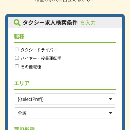
人それぞれ自由に決めることができま
すので、仕事とプライベートの両方を
充実させたい方やゆっくり自分のペー
スで働きたい方などご自身の好きな働
タクシー求人検索条件
を入力
き方をすることができます。 自分の
ペースで働いて余裕があるからこそお
職種
客様にも笑顔でいい接客ができると当
社では考えていますので、無理な働き
方は決してさせません！ ＜資格取得
タクシードライバー
で昇給！月収50万円も夢じゃない！
ハイヤー・役員運転手
＞ 好きな時間に出勤し好きな時間で
働くことができるため、稼ぎ方はご自
その他職種
身で決めることができます。深夜手当
の出る夜間帯に働くのも、お客様の多
エリア
い時間帯に働くのもあなた次第。その
分しっかり稼ぐことができる環境で
す。さらには、お客様に指名していた
だいたり、金沢検定を取得して観光に
強いドライバーになったり、英語や中
国語を勉強してグローバルに活躍でき
る外国語ドライバーになるなど特技を
活かして昇給しているドライバーも沢
雇用形態