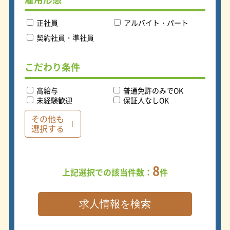
山います。 働き方や稼ぎ方はあなた
次第で石川県内でも高収入を得ること
が可能です！
正社員
アルバイト・パート
契約社員・準社員
こだわり条件
高給与
普通免許のみでOK
未経験歓迎
保証人なしOK
その他も
選択する
8
上記選択での該当件数：
件