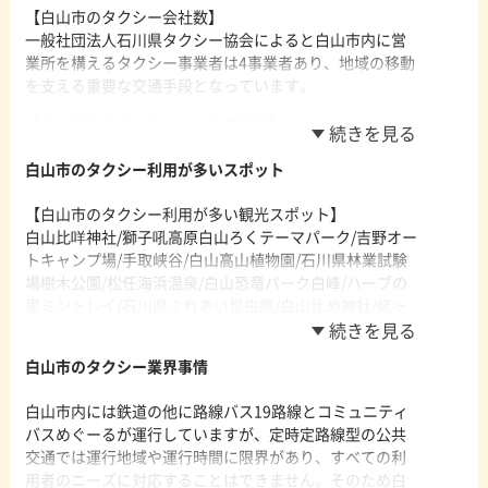
【白山市のタクシー会社数】
一般社団法人石川県タクシー協会によると白山市内に営
業所を構えるタクシー事業者は4事業者あり、地域の移動
を支える重要な交通手段となっています。
【白山市の主なタクシー会社の特徴】
・株式会社冨士タクシー 松任営業所
金沢市に本社を構える株式会社冨士タクシーは金沢・北
白山市のタクシー利用が多いスポット
陸エリアの移動を支え続けて40年以上のタクシー会社で
【白山市のタクシー利用が多い観光スポット】
観光タクシー・出産支援タクシー・子育て支援タクシ
白山比咩神社/獅子吼高原白山ろくテーマパーク/吉野オー
ー・ペットタクシーなどのサービスを提供しています。
トキャンプ場/手取峡谷/白山高山植物園/石川県林業試験
観光タクシーではわがまま観光タクシーという観光コン
場樹木公園/松任海浜温泉/白山恐竜パーク白峰/ハーブの
シェルジュが利用者の希望や利用時間に合わせて無料で
里ミントレイ/石川県ふれあい昆虫館/白山比め神社/姥ヶ
観光先をプランニングしタクシー予約を行うサービスが
滝/綿ヶ滝/道の駅瀬女/里野高原ホテルろあん/ふくべの大
人気となっています。
滝/白川郷ホワイトロード
・株式会社オリエンタル 白山営業所
白山市のタクシー業界事情
石川県内に3つの営業所を構える株式会社オリエンタル
白山比咩神社は、全国に約3,000社ある白山神社の総本宮
は、観光地金沢を中心に北陸旅の移動を支える足として
白山市内には鉄道の他に路線バス19路線とコミュニティ
であり加賀の国の一ノ宮として崇敬を受けしらやまさん
バス事業とタクシー事業を展開しています。タクシーで
バスめぐーるが運行していますが、定時定路線型の公共
と呼ばれ親しまれてきた神社です。樹齢1000年以上の杉
は珍しい6人乗りのロンドンタクシーを保有しており古都
交通では運行地域や運行時間に限界があり、すべての利
やあすなろがそびえる表参道や境内には荘厳な雰囲気が
金沢のレトロ旅を楽しめる車両として多くの人に利用さ
用者のニーズに対応することはできません。そのため白
ただよい多くの参拝客が訪れます。獅子吼高原は、パラ