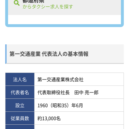
からタクシー求人を探す
第一交通産業株式会社は、1960年に創業、福岡県北九州
第一交通産業 代表法人の基本情報
市小倉北区に本社を置く、タクシー・ハイヤー事業の他
に路線バス・不動産・貸金業事業などを運営する企業で
す。全国34都道府県で営業しており、旅客運送事業とし
ては大変幅広く営業エリアを展開しています。グループ
法人名
第一交通産業株式会社
全体の営業車両保有台数は業界首位の8,777台です。福岡
代表者名
代表取締役社長 田中 亮一郎
証券取引所（Q-Board）に上場していて、安心の業界最
大手のグループとなっています。国土交通省による働き
設立
1960（昭和35）年6月
やすい職場認証制度、女性ドライバー応援企業の認定も
受けており、タクシードライバーが働きやすい職場環境
従業員数
約13,000名
づくりにも力を入れています。