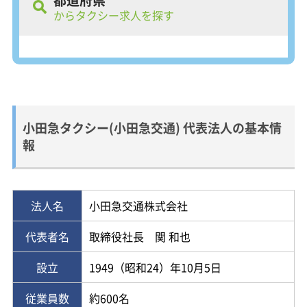
からタクシー求人を探す
小田急タクシーは、昭和24年に設立された小田急交通株
式会社が運営している小田急グループのタクシー会社で
す。小田急交通株式会社が所属する小田急グループで
は、『お客さまの「かけがえのない時間（とき）」と
「ゆたかなくらし」の実現に貢献する』というグループ
経営理念の下、88社から成るグループ会社が、東京・神
小田急タクシー(小田急交通) 代表法人の基本情
奈川を主な事業エリアとして、運輸、流通、不動産など
報
さまざまな事業を展開しています。小田急タクシーは、
東京23区・武蔵野市・三鷹市・町田地区・多摩地区・神
奈川県の一部を営業エリアとしており、創立以来「安
法人名
小田急交通株式会社
全」・「親切」をモットーにより良いサービス向上を目
指して事業活動を行っています。いつでも、どこでも利
代表者名
取締役社長 関 和也
用できる機動力のある交通手段として、お客さまに『安
全・安心・快適さらに迅速』な輸送運営サービスを提供
設立
1949（昭和24）年10月5日
すること果たすべき役割と考え、小田急グループの経営
理念の下に運営されています。
従業員数
約600名