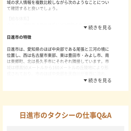
日進市の南部に名古屋市・豊田市への都市間交通需要に
域の求人情報を複数比較しながら次のようなことについ
る接客スキルや観光スポットなどの知識も欠かせませ
対処する名古屋市営地下鉄鶴舞線と名古屋鉄道豊田線が
て確認すると良いでしょう。
ん。安全にお客様を運べるよう高い安全意識も持ってお
運行しており、市内に3つの駅があります。日進駅が市の
く必要があります。
【給与体系】
中心駅となっており駅周辺には商業施設・医療機関・住
タクシー運転手の給与体系には2種類の歩合制がありま
宅街が集積しており通勤通学時間帯は多くの人で賑わい
す。完全に歩合で給料が決まるタイプと基本給に歩合給
ます。また、赤池駅周辺も市街地が形成されており人口
が上乗せされるタイプです。安定して収入を得ることを
日進市の特徴
が集中しているエリアとなっています。
考えると基本給に歩合給が上乗せされる会社が好ましい
日進市は、愛知県のほぼ中央部である尾張と三河の境に
ですが、大きく稼ぎたい場合は完全に歩合で給料が決ま
位置し、西は名古屋市東部、東は豊田市・みよし市、南
る会社を選ぶことをおすすめします。また、基本給を採
は東郷町、北は長久手市にそれぞれ隣接しています。市
用している場合でも、基本給と歩合給のどちらに比重が
域は標高50メートルから160メートルの丘陵地により形
置かれているかは会社によって異なる点にも注意が必要
成されており、市のほぼ中央部を天白川が東西に流れ、
です。最低限の収入を確保しつつ実力で大きな稼ぎを狙
その流域の平地には農耕地が広がっています。気候は太
いたい場合は、歩合給の割合が大きい会社を選ぶように
平洋岸気候区に属しており夏は高温多湿、冬季は伊吹お
しましょう。
ろしと呼ばれる東西の風が冷たく底冷えのする日が多い
【福利厚生】
のが特徴です。市内には名古屋市営地下鉄鶴舞線と接続
働きやすさ優先でタクシー会社を選ぶならば、福利厚生
する名鉄豊田線が走り、名古屋市まで約35分豊田市まで
に着目して選ぶのもおすすめです。安心して働きたい場
約30分で移動できるアクセスの良さから名古屋市・豊田
日進市のタクシーの仕事Q&A
合は事故保証があるかどうかを確認しましょう。修理代
市のベッドタウンとして都市化が進展し、近年は人口増
金や保険料が従業員持ちという会社は可能な限り避ける
加率が高く伸び率は愛知県内でもトップクラスとなって
べきです。また、日進市外から日進市内のタクシー会社
います。また、市内には大学や短大も多く立地しており