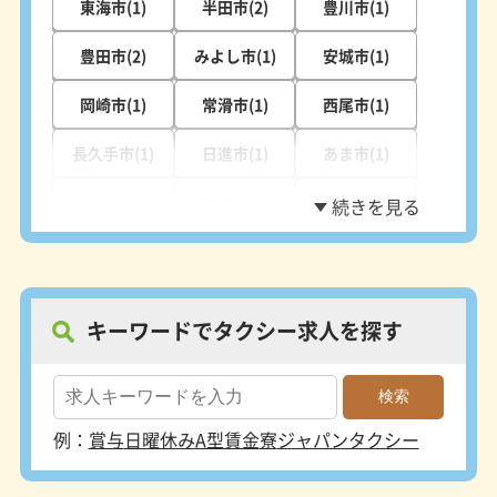
東海市(1)
半田市(2)
豊川市(1)
豊田市(2)
みよし市(1)
安城市(1)
岡崎市(1)
常滑市(1)
西尾市(1)
長久手市(1)
日進市(1)
あま市(1)
犬山市(1)
清須市(1)
稲沢市(1)
愛西市(1)
キーワードでタクシー求人を探す
例：
賞与
日曜休み
A型賃金
寮
ジャパンタクシー