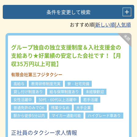
条件を変更して検索
|
|
グループ独自の独立支援制度＆入社支援金の
支給あり★好業績の安定した会社です！【月
収35万円以上可能】
有限会社第三フジタクシー
高給与
教育研修制度充実
寮・社宅完備
貸し付け制度あり
給与保障制度あり
未経験歓迎
女性活躍中
50代・60代以上活躍中
若手活躍
普通免許のみでOK
残業少なめ
大手企業
駅から徒歩5分以内
マイカー通勤可能
ハイグレード車あり
正社員のタクシー求人情報