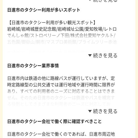
者も日進市内で営業しています。
日進市のタクシー利用が多いスポット
【日進市の主なタクシー会社の特徴】
【日進市のタクシー利用が多い観光スポット】
・有限会社第三フジタクシー 本社営業所
岩崎城/岩崎城歴史記念館/岩崎城址公園/愛知牧場/レトロ
フジタクシーグループの有限会社第三フジタクシーは、
でんしゃ館/ストロベリーノ下田/株式会社愛知ヤクルト/
日進市や名古屋市東部とその周辺をメインエリアとして
五色園/御嶽山/朝市/マスプロ美術館/プライムツリー赤池
営業しています。ラッピングタクシー・配車アプリ・電
子決済システムなど利用者のニーズに対応した設備を積
岩崎城は、織田信長の父である織田信秀によって築城さ
極的に導入し、場所と場所・人と人を結ぶ重要な移動手
れた城で、敷地内には桜や紅葉など四季折々の風景が楽
段として地域住民や観光客に利用されています。
しめる岩崎城址公園や岩崎城歴史記念館等があります。
日進市のタクシー業界事情
本丸跡には6世紀の古墳の遺構も残しており、様々な企画
日進市内は鉄道の他に路線バスが運行していますが、定
展やイベントも行われ休日には多くの家族連れや観光客
時定路線型の公共交通では運行地域や運行時間に限界が
で賑わいます。愛知牧場は乳牛を約130頭飼育する入園無
あり、すべての利用者のニーズに対応することはできま
料の観光牧場で広大な敷地内では羊・ヤギ・ウサギ・ア
せん。そのため日進市のタクシーは鉄道やバスを補完す
ヒル・モルモットなどの動物たちと触れ合うことがで
る役割としてさまざまな利用者のニーズに対応してお
き、乳搾りなどの体験教室も人気で多くの人が訪れてい
り、地域住民の買い物・通院、観光客の観光など多様な
ます。
目的でタクシーが利用されています。日進市を走るタク
日進市のタクシー会社で働く際に確認すべきこと
【日進市のタクシー利用が多い駅名】
シー事業者の多くは駅や公共施設のタクシー待機場所で
日進駅/赤池駅/米野木駅
の待機営業と無線配車、流し営業を組み合わせて営業活
日進市のタクシー会社で働くのであれば、日進市周辺地
動をしており、丁寧な運転技術はもちろん観光客に対す