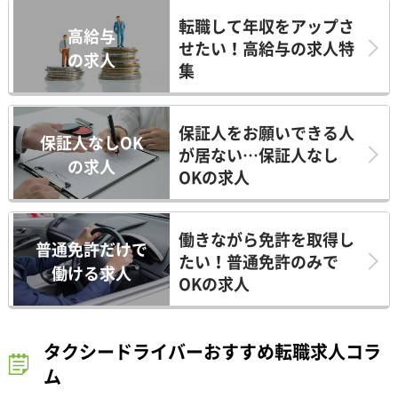
転職して年収をアップさ
高給与
せたい！高給与の求人特
の求人
集
保証人をお願いできる人
保証人なしOK
が居ない…保証人なし
の求人
OKの求人
働きながら免許を取得し
普通免許だけで
たい！普通免許のみで
働ける求人
OKの求人
タクシードライバーおすすめ転職求人コラ
ム