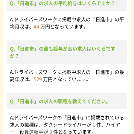
に就職する場合、住宅関連の福利厚生にも注目して選ぶ
Q.「日進市」の求人の平均給与はいくらですか？
学生が多く集まる学園都市としての側面も持っていま
と良いでしょう。社宅に住むことができるか、社宅がな
す。
い場合は家賃補助制度があるかなどを確認することをお
A.ドライバーズワークに掲載中求人の「日進市」の平
すすめします。
均月収は、
44
万円となっています。
【勤務体系】
タクシー運転手の勤務体系は、通常の会社員と同様に昼
間だけ働く日勤、夜間だけ働く夜勤、日勤と夜勤を組み
Q.「日進市」の最も給与が高い求人はいくらです
合わせて2日分一気に働く代わりに翌日が休みになる隔日
か？
勤務の3種類があります。これらの勤務体系を、自分の生
活スタイルに合わせて選ぶようにしましょう。家族との
時間を過ごしたい場合は昼勤、大きく稼ぎたい場合は夜
A.ドライバーズワークに掲載中求人の「日進市」の最
勤、プライベートの時間を多く取りたい場合は隔日勤務
高年収は、
529
万円となっています。
がそれぞれおすすめです。
Q.「日進市」の求人の職種を教えてください。
A.ドライバーズワークの「日進市」に掲載されている
求人の職種は、タクシードライバーが
1
件、ハイヤ
ー・役員運転手が
0
件となっています。