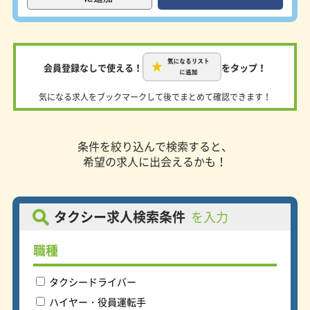
労働環境と言えるでしょう。 ◆頑張
り・意欲はしっかり評価 今までの業
界の通例はタクシー乗務員として定年
を迎えることでしたが、フジタクシー
グループでは会社経営に携わる役職者
会員登録なしで使える！
をタップ！
への昇進チャンスがあるのです。なん
と入社1年で課長になった方も！ 将来
気になる求人をブックマークして後でまとめて確認できます！
性があって安定した就業のため、意欲
をもって生き生きと仕事をしていただ
けます。 ◆女性専用の更衣室ロッカ
ーがあります。 現在女性乗務員も活
条件を絞り込んで検索すると、
躍中！更衣室・ロッカーはきちんと男
希望の求人に出会えるかも！
女別となっています。 女性乗務員に
限らず、それぞれのライフスタイルに
合った働き方を選択出来るので、無理
なく、効率よく勤務出来ますよ。
タクシー求人検索条件
を入力
職種
タクシードライバー
ハイヤー・役員運転手