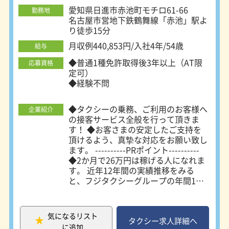
愛知県日進市赤池町モチロ61-66
勤務地
名古屋市営地下鉄鶴舞線「赤池」駅よ
り徒歩15分
月収例440,853円/入社4年/54歳
給与
◆普通1種免許取得後3年以上（AT限
応募資格
定可）
◆経験不問
◆タクシーの乗務、ご利用のお客様へ
企業紹介
の接客サービス全般を行って頂きま
す！ ◆お客さまの安定したご支持を
頂けるよう、真摯な対応をお願い致し
ます。 ----------PRポイント----------
◆2か月で26万円は稼げる人になれま
す。 近年12年間の実績推移をみる
と、フジタクシーグループの年間1台
あたりの総売り上げは13.8％UP！ 乗
務員の年間平均所得は、なんと17.9％
もUP！自身の努力次第で月収35万円
気になるリスト
以上も実現可能です！非常に安定した
タクシー求人詳細へ
に追加