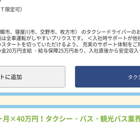
Ｔ限定可）
畷市、寝屋川市、交野市、枚方市） のタクシードライバーの
ビュー応援
転がしやすいプリウスです。 ＜入社時サポートが他社
いスタートを切っていただけるよう、 充実のサポート体制をご
ンクOK
い金20万円支給 ・給与保障25万円あり、入社直後から安定収入
越し費用などを会社から前借りできます。 ＜高収入！安定
代、60代活躍中
迎はアプリ配車中心。 道に不安がある方でもナビに沿って走れ
ライバーや、土地勘のない人も未経験から活躍しています。 業務
方でも始めやすい環境です。 接客や運転の技術などは研修等
ト
に追加
タク
きましょう。
ヶ月×40万円！タクシー・バス・観光バス業