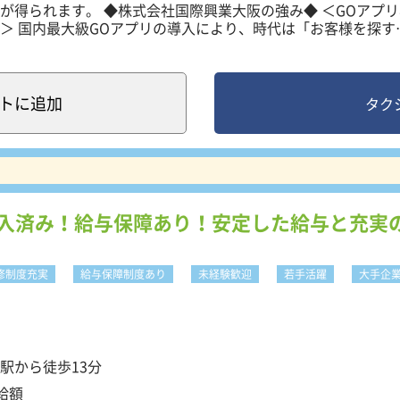
際興業大阪の強み◆ ＜GOアプリ専
＞ 国内最大級GOアプリの導入により、時代は「お客様を探す
」に、シフトチェンジしつつあります。そして、国際興業大阪
用無線）も完備！GOアプリ、配車センターを中心にたくさん
他優良顧客や有名ホテルからの依頼もあり、安定した営業売上
ます。GOアプリについては、配車回数が増加中！更に配車効
ト
に追加
タク
、ビジネスマン・若年層の方達からの利用が増加しており、乗
自動日報システム＞ タクシードライバー
メーター機器に差込むだけで、自動で書込みされます。お客様
報に手書き等の記入の必要はありません。事務作業を軽減し、
なっています！ ＜安全対策抜群の車両設備＞ ド
導入済み！給与保障あり！安定した給与と充実
メラ、バックモニター、車内防護板、オリジナル防犯などドラ
システムを設置しています。 ＜休みの日は有意義に過
バーは出勤明けの日や公休を利用して有効に時間を使う事が出
修制度充実
給与保障制度あり
未経験歓迎
若手活躍
大手企
み合わせると、日中動ける時間がとても多く確保でき、その時
ボール・ゴルフ・釣り等趣味に充てる社員が大変多いです！ ＜
シー未経験者でも安心して飛び込んでいける手厚い研修制度が
研修、自動車教習所・学科試験・大阪タクシーセンターでの講
充実した研修制度で乗務員としてデビューするまでをしっかり
駅から徒歩13分
、入社1年未満の新入社員を参加対象としたフォローアップ研
います。 ーーーーーーーーーーーーーーー営
支給額