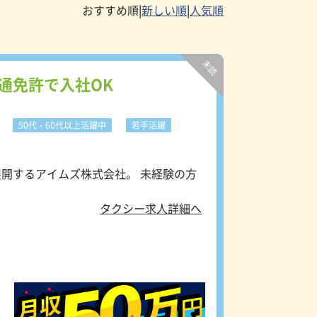
|
|
通免許で入社OK
50代・60代以上活躍中
若手活躍
イムズ株式会社。 未経験の方
タクシー求人詳細へ