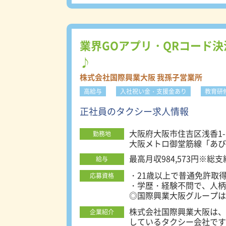
社員の約9割は未経験入社
格し、認定事業者として登
受付、飲食店の店員、スポ
境改善に向けた事業者の取
活かして活躍している社員
進し、各事業者の人材確保の
ント3＞二種免許費用会社
＜不安点は対面で解決！＞
業界GOアプリ・QRコード
業界にかかわらず今まで培
面接前に会社説明会・質疑
考え、二種免許費用を全額
♪
どんな質問でもお答えしま
が可能です。 ※詳細は規定に準じます。 ＜注目ポイント
28年6月に女性ドライバ
株式会社国際興業大阪 我孫子営業所
環境整備を行っている事業者とし
高給与
入社祝い金・支援金あり
教育研
従業員数1700名突破 日
ました。※FC、日本型ライドシェアドライバー
正社員のタクシー求人情報
の教育体制をご用意】 未
にて二種免許取得 ※費用
大阪府大阪市住吉区浅香1-1
勤務地
研修 ◆社内研修施設での
大阪メトロ御堂筋線「あび
客教育 【独り立ち後のサ
ら、実務経験を積んで独り
最高月収984,573円※総
給与
ュアルを携え、安心・安全
・21歳以上で普通免許取
応募資格
定、なにわなんでも大阪検
・学歴・経験不問で、人柄
います！ 【関西最大級の
◎国際興業大阪グループは
訓練認定校として指定を受
ももちろん応募可能です！
ングなどを行う為、業界未
株式会社国際興業大阪は、
企業紹介
きます！未経験者も安心し
しているタクシー会社です