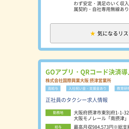
わず安定・満足のいく収入が得られます。 ◆株式会社国
属契約・自社専用無線あり
から「お客様から呼ばれる
では配車センター（自社専
配車依頼が入ります！その
＝給与を確保する事が出来
気になるリス
が上がっています。 ＜QRコード決済導入＞ 全車両QRコード・電子決済に対応していま
す。支払がスムーズであり
車効率UP、売り上げUPにも繋がっています！ ＜
の日報はメモリーカードを
乗降の度にドライバーが日
一人でも多くのお客様を乗せる事が可能に
GOアプリ・QRコード決済
ライブレコーダー、防犯カ
イバーの安全環境を整える為に最新
株式会社国際興業大阪 摂津営業所
ごせる＞ タクシードライ
高給与
入社祝い金・支援金あり
教育研
ます！明けの日と公休を組
間を利用して野球・ソフト
正社員のタクシー求人情報
充実した研修制度＞ タク
っています。入社後の座学
大阪府摂津市東別府1-1-32
習、路上研修、側乗研修と
勤務地
大阪モノレール「南摂津」
フォローしています。また
を行い、乗務員のスキルアップを手助けして
最高月収984,573円※総
給与