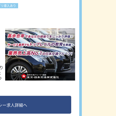
プリ導入あり
り
た
わ
ドラ
く
シー求人詳細へ