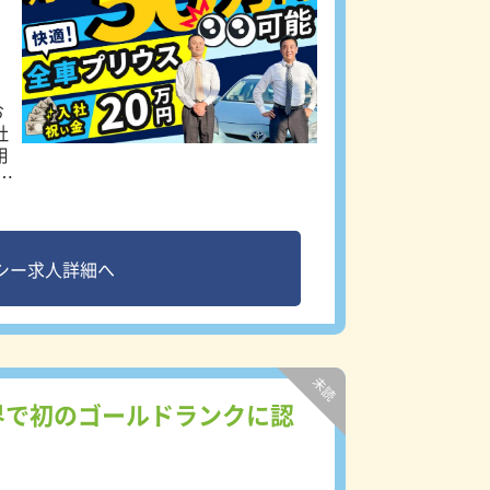
お
用
ば
に
が
シー求人詳細へ
界で初のゴールドランクに認