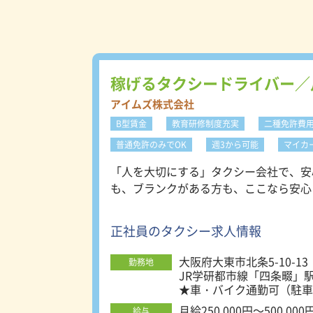
稼げるタクシードライバー／
アイムズ株式会社
B型賃金
教育研修制度充実
二種免許費
普通免許のみでOK
週3から可能
マイカ
「人を大切にする」タクシー会社で、安心の
も、ブランクがある方も、ここなら安心
正社員のタクシー求人情報
大阪府大東市北条5-10-13
勤務地
JR学研都市線「四条畷」駅
★車・バイク通勤可（駐車
月給250,000円～500,000
給与