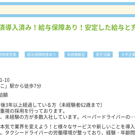
。前職は事務や通訳などの旅行関係、自営業などのほか、営業
録されています。 ※「働きやすい職場認証制度」とは、職場
ーツインストラクター、アパレル関係など、接客・対人経験を
組みを「見える化」することで、求職者の運転者への就職を促
もいます！
取組みを後押しすることを目的とした制度です。 ＜注目ポイ
負担！ 東京・日本交通ではタクシー乗務員の経験は問いません
決済導入済み！給与保障あり！安定した給与と
った経験（アルバイト含む）を当社の接客に活かして欲しいと
応答を通じて、不安や疑問を解消するのが当グループの方針。
会社で負担しています。提携教習所にて約1週間でスピード取
すので、まずはお会いしてお話しましょう！
4＞女性ドライバー応援企業 平成
ーの採用に向けた取組や子育て中の女性が働き続けることのでき
て国土交通省より認定されています。 ＜注目ポイント5＞
修制度充実
給与保障制度あり
未経験歓迎
若手活躍
大手企
本交通グループ関西の従業員数が1731名（2024年7月現在）とな
除く ＜教育制度について＞ 【入社後は万全
経験の方も約1週間で二種免許を取得できます！ ◆提携の教習
は全額会社負担（規定あり） ◆自動車事故対策機構での初任
-10
接客・車内機材研修 ◆タクシーセンター（外部研修施設）での
こ」駅から徒歩7分
ポートも充実】 研修の仕上げとして先輩のサポートを受けなが
立ちです。その後も日本交通90年分のノウハウが詰まったマ
支給額
な乗務に取り組みましょう。また、秘書検定、サービス待遇検
得後3年以上経過している方（未経験者62歳まで）
定など、すぐに業務へ活かせる資格取得支援制度もご用意して
重視の採用を行っております。
専用研修施設でスキルアップ】 社内研修施設OTECは大阪府職
、未経験の方が多数入社しています。ペーパードライバーの方
けています。 認定の専用研修施設にて新人研修や接客トレー
経験者の方も自信を持って乗務をスタートしていただく事がで
本気で業界を変えよう！と様々なサービスや新しいことを導入
て飛び込んできてください！
。タクシードライバーの労働環境が整っており、経験・年齢問