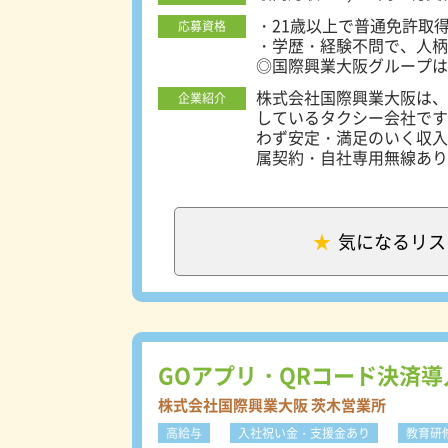
業所ーーーーーーーーーー
寄り駅】阪急「淡路」駅よ
・21歳以上で普通免許取
応募資格
番10号） 【最寄り駅】
・学歴・経験不問で、人柄
（茨木市南耳原2丁目14
◎国際興業大阪グループは
イカー通勤可 ■摂津営業
ももちろん応募可能です！
株式会社国際興業大阪は、
企業紹介
「南摂津駅」より徒歩13
しているタクシー会社です
わず安定・満足のいく収入が得られます。 ◆株式会社国
属契約・自社専用無線あり
から「お客様から呼ばれる
では配車センター（自社専
配車依頼が入ります！その
＝給与を確保する事が出来
気になるリス
が上がっています。 ＜QRコード決済導入＞ 全車両QRコード・電子決済に対応していま
す。支払がスムーズであり
車効率UP、売り上げUPにも繋がっています！ ＜
の日報はメモリーカードを
乗降の度にドライバーが日
一人でも多くのお客様を乗せる事が可能に
GOアプリ・QRコード決済
ライブレコーダー、防犯カ
イバーの安全環境を整える為に最新
株式会社国際興業大阪 茨木営業所
ごせる＞ タクシードライ
高給与
入社祝い金・支援金あり
教育研
ます！明けの日と公休を組