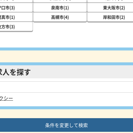
口市(3)
泉南市(1)
東大阪市(2)
真市(1)
高槻市(4)
岸和田市(2)
方市(3)
求人を探す
クシー
条件を変更して検索