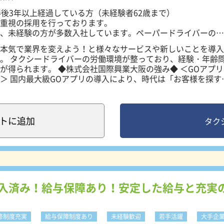
ーーーーー ■淡路営業所（東淀川区東淡路5丁目8番38号） 【
り徒歩7分／マイカー通勤可 ■我孫子営業所（住吉区浅香1丁目
得後3年以上経過している方（未経験者62歳まで）
地下鉄「あびこ」駅より徒歩7分／マイカー通勤可 ■茨木営業所
重視の採用を行っております。
番4号） 【最寄り駅】阪急バス「五日市バス停」より徒歩4分／
、未経験の方が多数入社しています。ペーパードライバーの方
所（摂津市東別府1丁目1番32号） 【最寄り駅】大阪モノレール
本気で業界を変えよう！と様々なサービスや新しいことを導入
分／マイカー通勤可
。 タクシードライバーの労働環境が整っており、経験・年齢
際興業大阪の強み◆ ＜GOアプリ専
＞ 国内最大級GOアプリの導入により、時代は「お客様を探す
」に、シフトチェンジしつつあります。そして、国際興業大阪
用無線）も完備！GOアプリ、配車センターを中心にたくさん
他優良顧客や有名ホテルからの依頼もあり、安定した営業売上
ます。GOアプリについては、配車回数が増加中！更に配車効
ト
に追加
タク
、ビジネスマン・若年層の方達からの利用が増加しており、乗
自動日報システム＞ タクシードライバー
メーター機器に差込むだけで、自動で書込みされます。お客様
報に手書き等の記入の必要はありません。事務作業を軽減し、
なっています！ ＜安全対策抜群の車両設備＞ ド
導入済み！給与保障あり！安定した給与と充実
メラ、バックモニター、車内防護板、オリジナル防犯などドラ
システムを設置しています。 ＜休みの日は有意義に過
バーは出勤明けの日や公休を利用して有効に時間を使う事が出
修制度充実
給与保障制度あり
未経験歓迎
若手活躍
大手企
み合わせると、日中動ける時間がとても多く確保でき、その時