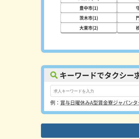
豊中市(1)
守
茨木市(1)
門
大東市(2)
枚
キーワードでタクシー
例：
賞与
日曜休み
A型賃金
寮
ジャパンタ