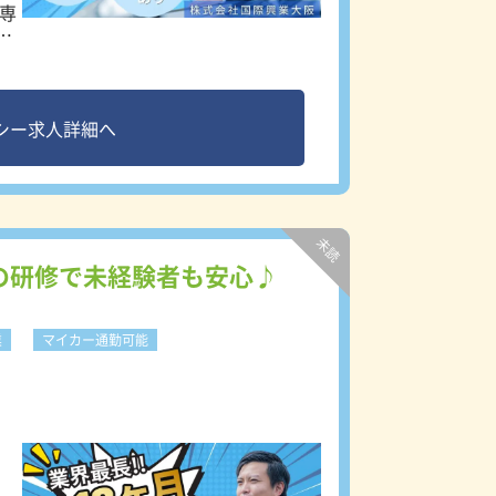
」
の
率
シー求人詳細へ
の研修で未経験者も安心♪
来
業
マイカー通勤可能
整
修