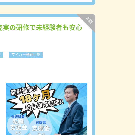
、
環
。
充実の研修で未経験者も安心
得
る
業
マイカー通勤可能
り
所
者
接
ニ
業
ニ