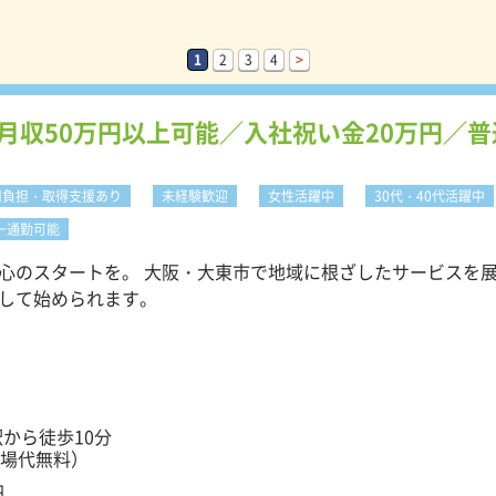
1
2
3
4
>
月収50万円以上可能／入社祝い金20万円／普
用負担・取得支援あり
未経験歓迎
女性活躍中
30代・40代活躍中
ー通勤可能
スタートを。 大阪・大東市で地域に根ざしたサービスを展開するア
して始められます。
から徒歩10分
場代無料）
円