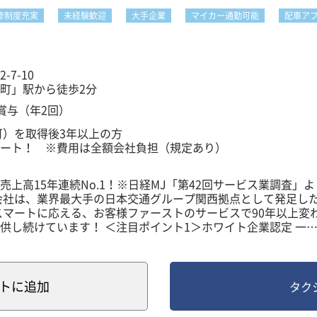
修制度充実
未経験歓迎
大手企業
マイカー通勤可能
配車ア
7-10
町」駅から徒歩2分
＋賞与（年2回）
可）を取得後3年以上の方
ート！ ※費用は全額会社負担（規定あり）
～～
上高15年連続No.1！※日経MJ「第42回サービス業調査」よ
界経験も一切不問！
会社は、業界最大手の日本交通グループ関西拠点として発足し
も気にしません！
スマートに応える、お客様ファーストのサービスで90年以上変
方も是非ご応募ください！
注目ポイント1＞ホワイト企業認定 一般
ビューの方も大歓迎！
及機構によりタクシー業界初のホワイト企業認定を受けている
4/12/1の更新より、タクシー・バス・観光バス業種初のゴール
地理に不慣れな方も研修やフォローがあるので安心してご応募
従業員がより働きやすく、働きがいを感じられる環境を整えて
身近な方にも魅力的な企業であると思っていただけるような企
ト
に追加
タク
式名称：運転者職場環境良好度認証制度）」の所定の審査に合