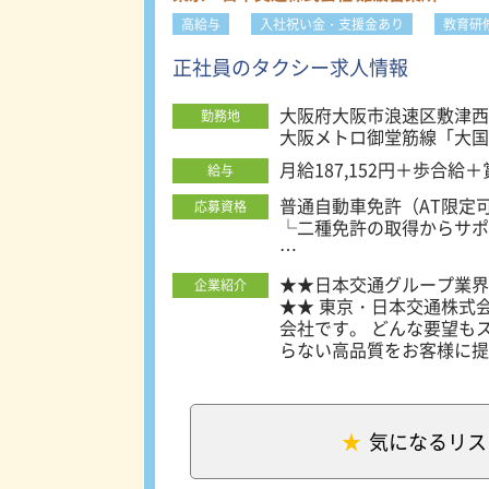
高給与
入社祝い金・支援金あり
教育研
正社員のタクシー求人情報
大阪府大阪市浪速区敷津西2-
勤務地
大阪メトロ御堂筋線「大国
月給187,152円＋歩合給
給与
普通自動車免許（AT限定
応募資格
└二種免許の取得からサポ
～～未経験者を積極採用！
★★日本交通グループ業界売
企業紹介
＊学歴不問！職種経験も業
★★ 東京・日本交通株式
＊転職回数や就業ブランク
会社です。 どんな要望も
＊社会人経験10年以上の
らない高品質をお客様に提供し続けています！ ＜
＊第二新卒の方、社会人デ
財団法人日本次世代企業普
企業です。 さらに、202
★全車AT車・ナビ付き。
ンクに認定されました！ 
ださい！
日々整えており、従業員の
気になるリス
業を目指しています！ ＜注目ポイント2＞働きやすい職場認定 国土交通省が創設した「働
＜未経験者が活躍中！＞
きやすい職場認証制度（正