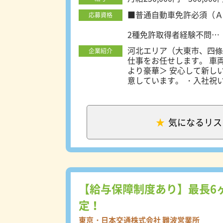
■普通自動車免許必須（Ａ
応募資格
2種免許取得者経験不問
未経験歓迎、経験者歓迎
河北エリア（大東市、四條
企業紹介
フリーター歓迎、社会人デ
仕事をお任せします。 車両は全車運
ドライバーデビュー応援
より豪華＞ 安心して新し
学歴不問・性別不問・ブラ
意しています。 ・入社祝
既卒、第二新卒歓迎
・貸付制度あり！ 免許取得・引
20代、30代、40代、50
した配車量＞ お客様の送
OK！ 実際にペーパード
集中できるので自信がない
気になるリス
あるので少しづつ覚えてい
【給与保障制度あり】最長6
定！
東京・日本交通株式会社 難波営業所