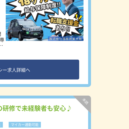
最
1
マ
問
」
の
率
シー求人詳細へ
の研修で未経験者も安心♪
来
業
マイカー通勤可能