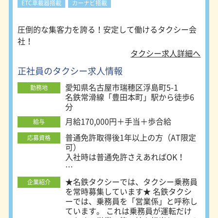
す。 一回の勤務時間は長くなるもの
ETC車載器搭載
カーナビ搭載
の、その分非番と公休が多く、しっか
り稼いでしっかり休めます。 メリハ
圧倒的な集客力を誇る！安定して働けるタクシー会
リを持って働きたい方に人気です。
社！
・夜勤務（18日制） 高収入が望める
勤務スタイル。シフト制です。 ・夜
タクシー求人詳細へ
勤務（22日制） 稼げる時間帯、曜日
正社員のタクシー求人情報
に勤務を固定した勤務スタイルです。
（日・月休み） ・昼勤務 朝から夕方
愛知県名古屋市瑞穂区浮島町5-1
勤務地
までの勤務。休みは月6～9日。タク
名鉄常滑線「豊田本町」駅から徒歩6
シー未経験の方におすすめです。 ＜
分
勤務地について＞ 名鉄タクシーは、
名古屋市内に6ヶ所の営業所を置いて
月給170,000円＋手当＋歩合給
給与
います。 ご自身が希望する勤務地が
普通免許取得後1年以上の方（AT限定
応募資格
選択できます。 ・名鉄交通第一株式
可）
会社 所在地：名古屋市瑞穂区浮島町
入社時は普通免許さえあればOK！
5-1 ・名鉄交通第二株式会社 所在地：
名古屋市瑞穂区浮島町5-1 ・名鉄交通
■未経験者積極採用中！
第三株式会社 所在地：名古屋市中川
★名鉄タクシーでは、タクシー乗務員
企業紹介
■性別・学歴一切不問
区東起町3-21-5 ・名鉄交通第四株式
を常時募集しています★ 名鉄タクシ
会社 所在地：名古屋市西区あし原町
ーでは、乗務員を「営業係」と呼称し
☆未経験でも稼いでいきたい方
154 ・愛電交通株式会社 所在地：名
ています。 これは乗務員が運転だけ
☆歩合制でも安定した収入を得たい方
古屋市昭和区鶴舞2-7-9 ・名鉄名古屋