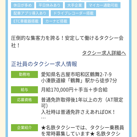
休日が多め
平日休みあり
大手企業
マイカー通勤可能
配車アプリ導入あり
ドライブレコーダー搭載
ETC車載器搭載
カーナビ搭載
圧倒的な集客力を誇る！安定して働けるタクシー会
社！
タクシー求人詳細へ
正社員のタクシー求人情報
愛知県名古屋市昭和区鶴舞2-7-9
勤務地
小湊鉄道線「鶴舞」駅から徒歩7分
月給170,000円＋手当＋歩合給
給与
普通免許取得後1年以上の方（AT限定
応募資格
可）
入社時は普通免許さえあればOK！
■未経験者積極採用中！
★名鉄タクシーでは、タクシー乗務員
企業紹介
■性別・学歴一切不問
を常時募集しています★ 名鉄タクシ