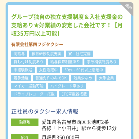
を迎えることでしたが、フジタクシー
グループでは会社経営に携わる役職者
への昇進チャンスがあるのです。なん
グループ独自の独立支援制度＆入社支援金の
と入社1年で課長になった方も！ 将来
支給あり★好業績の安定した会社です！【月
性があって安定した就業のため、意欲
収35万円以上可能】
をもって生き生きと仕事をしていただ
けます。 ◆女性専用の更衣室ロッカ
有限会社第四フジタクシー
ーがあります。 現在女性乗務員も活
躍中！更衣室・ロッカーはきちんと男
高給与
教育研修制度充実
寮・社宅完備
女別となっています。 女性乗務員に
貸し付け制度あり
給与保障制度あり
事故補償制度あり
限らず、それぞれのライフスタイルに
未経験歓迎
女性活躍中
50代・60代以上活躍中
合った働き方を選択出来るので、無理
なく、効率よく勤務出来ますよ。
若手活躍
普通免許のみでOK
残業少なめ
大手企業
マイカー通勤可能
ハイグレード車あり
ドライブレコーダー搭載
ETC車載器搭載
正社員のタクシー求人情報
愛知県名古屋市西区玉池町2番
勤務地
各線「上小田井」駅から徒歩13分
月収例350,000円
給与