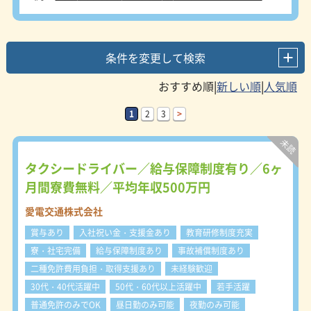
条件を変更して検索
|
|
1
2
3
>
タクシードライバー／給与保障制度有り／6ヶ
月間寮費無料／平均年収500万円
愛電交通株式会社
賞与あり
入社祝い金・支援金あり
教育研修制度充実
寮・社宅完備
給与保障制度あり
事故補償制度あり
二種免許費用負担・取得支援あり
未経験歓迎
30代・40代活躍中
50代・60代以上活躍中
若手活躍
普通免許のみでOK
昼日勤のみ可能
夜勤のみ可能