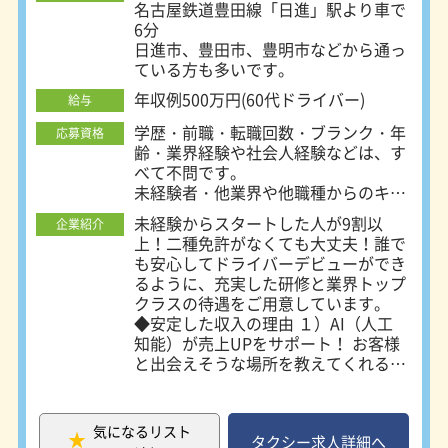
名古屋鉄道豊田線「日進」駅より車で
ム」を導入 ・集客力を高める配車注
6分
文アプリをいち早く開発
日進市、豊田市、豊明市などから通っ
ている方も多いです。
年収例500万円(60代ドライバー)
給与
学歴・前職・転職回数・ブランク・年
応募資格
齢・業界経験や社会人経験などは、す
べて不問です。
未経験者・他業界や他職種からのキャ
リアチェンジ希望者、歓迎します！
未経験からスタートした人が9割以
企業紹介
40代、50代、60代のミドル・シニア
上！二種免許がなくても大丈夫！誰で
の方や女性ドライバーも活躍中！
も安心してドライバーデビューができ
るように、充実した研修と業界トップ
資格：普通自動車免許(AT限定もOK)
クラスの待遇をご用意しています。
◆安定した収入の理由 １）AI（人工
知能）が売上UPをサポート！ お客様
と出会えそうな場所を教えてくれる
「AI需要予測システム」を全車両に搭
載。新人ドライバーもお客様探しに困
ることがありません ２）トップクラ
気になるリスト
スの受注配車で売上を確保！ つばめ
タクシー求人詳細へ