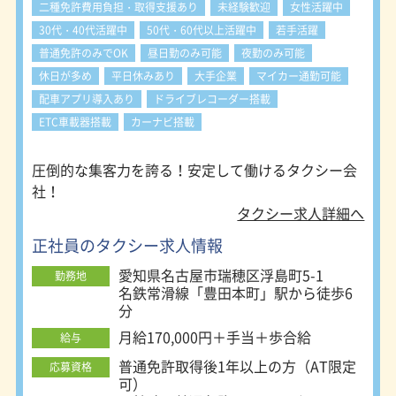
二種免許費用負担・取得支援あり
未経験歓迎
女性活躍中
体系は４つのスタイルに分かれていま
30代・40代活躍中
50代・60代以上活躍中
若手活躍
す。 勤務スタイルにより、勤務時
間、公休日、賃金、勤務地が異なりま
普通免許のみでOK
昼日勤のみ可能
夜勤のみ可能
す。 ご自身の希望に合った勤務スタ
休日が多め
平日休みあり
大手企業
マイカー通勤可能
イル、勤務地を選択して下さい。 ・
配車アプリ導入あり
ドライブレコーダー搭載
隔日勤務 基本的な勤務スタイルで
す。 一回の勤務時間は長くなるもの
ETC車載器搭載
カーナビ搭載
の、その分非番と公休が多く、しっか
り稼いでしっかり休めます。 メリハ
圧倒的な集客力を誇る！安定して働けるタクシー会
リを持って働きたい方に人気です。
社！
・夜勤務（18日制） 高収入が望める
勤務スタイル。シフト制です。 ・夜
タクシー求人詳細へ
勤務（22日制） 稼げる時間帯、曜日
正社員のタクシー求人情報
に勤務を固定した勤務スタイルです。
（日・月休み） ・昼勤務 朝から夕方
愛知県名古屋市瑞穂区浮島町5-1
勤務地
までの勤務。休みは月6～9日。タク
名鉄常滑線「豊田本町」駅から徒歩6
シー未経験の方におすすめです。 ＜
分
勤務地について＞ 名鉄タクシーは、
名古屋市内に6ヶ所の営業所を置いて
月給170,000円＋手当＋歩合給
給与
います。 ご自身が希望する勤務地が
普通免許取得後1年以上の方（AT限定
応募資格
選択できます。 ・名鉄交通第一株式
可）
会社 所在地：名古屋市瑞穂区浮島町