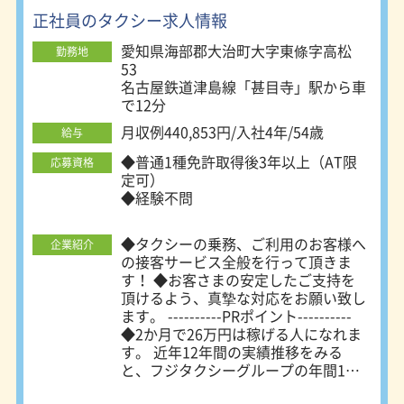
なくても、自動配車システムに連動し
正社員のタクシー求人情報
たGPSカーナビを導入済みのため安心
愛知県海部郡大治町大字東條字高松
勤務地
して働いていただけます。 ★女性で
53
も安心 ◎ドライバーや事務員で女性
名古屋鉄道津島線「甚目寺」駅から車
社員多数活躍中 ◎夫婦でドライバー
で12分
として働いている社員も！ ◎「日勤
希望」などのシフト相談もOK ◎実際
月収例440,853円/入社4年/54歳
給与
に、日勤のみで子育てと両立している
◆普通1種免許取得後3年以上（AT限
女性社員も◎ ◎退勤後、子どもと一
応募資格
定可）
緒に「いただきます」ができる環境で
◆経験不問
す！ 【充実の福利厚生！】 ★社員旅
行などの厚生行事あります ★名鉄グ
ループならではのメリット（名鉄グル
◆タクシーの乗務、ご利用のお客様へ
企業紹介
ープの様々な施設を従業員価格で利用
の接客サービス全般を行って頂きま
できるなど） ★各種社会保険完備 【1
す！ ◆お客さまの安定したご支持を
日の流れ：例】 １）アルコールチェ
頂けるよう、真摯な対応をお願い致し
ック、車両点検 ２）お客様を乗せて
ます。 ----------PRポイント----------
目的地まで運転・接客業務 ３）車両
◆2か月で26万円は稼げる人になれま
の簡単な清掃、洗車 ４）売上金の納
す。 近年12年間の実績推移をみる
金業務 ※この間に2時間の休憩があり
と、フジタクシーグループの年間1台
ます。 ■勤務地 本社営業所：豊田市
あたりの総売り上げは13.8％UP！ 乗
広久手町二丁目28番地の1 知立営業