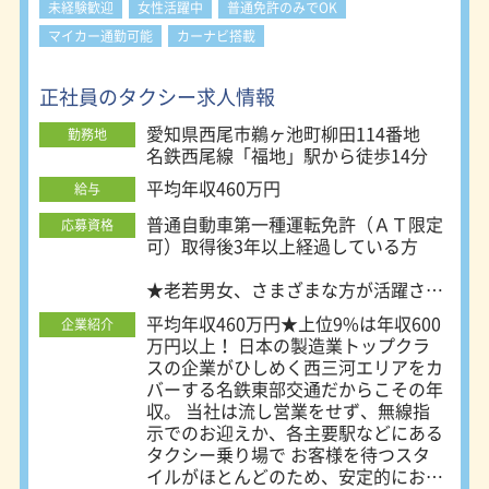
ます。 【働きやすい】 ★「流し」営
未経験歓迎
女性活躍中
普通免許のみでOK
業なし 西三河を営業エリアとしてい
マイカー通勤可能
カーナビ搭載
る当社は、都市部で見られるような、
いわゆる「流し営業」ではなくお客様
からの配車依頼による無線配車や、駅
正社員のタクシー求人情報
や病院など指定のタクシー待機場所で
愛知県西尾市鵜ヶ池町柳田114番地
の待機営業がメインとなります。 無
勤務地
名鉄西尾線「福地」駅から徒歩14分
線による配車の比率はなんと約6割に
達しており、安定した収入の確保につ
平均年収460万円
給与
ながっています。 ★充実のプライベ
ート 勤務はローテーション制で1ヵ月
普通自動車第一種運転免許（ＡＴ限定
応募資格
前に決まるため、休日の予定が立てや
可）取得後3年以上経過している方
すく、充実したプライベートを過ごせ
ます。 ★安心の防犯体制 全車両にド
★老若男女、さまざまな方が活躍され
ライブレコーダーを設置しているほ
ていますので
平均年収460万円★上位9%は年収600
企業紹介
か、緊急通報装置や防犯ボードを設置
少しでもご興味をいただけましたらご
万円以上！ 日本の製造業トップクラ
するなど 乗務員の皆さまが安心して
応募下さい！
スの企業がひしめく西三河エリアをカ
働けるように十分な防犯対策をしてい
会社説明・見学だけでもOKです！
バーする名鉄東部交通だからこその年
ます。 【充実の福利厚生！】 ★社員
収。 当社は流し営業をせず、無線指
旅行などの厚生行事あります ★名鉄
示でのお迎えか、各主要駅などにある
グループならではのメリット（名鉄グ
タクシー乗り場で お客様を待つスタ
ループの様々な施設を従業員価格で利
イルがほとんどのため、安定的にお客
用できるなど） ★各種社会保険完備