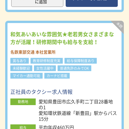
に追加
タクシーには1日平均6000回の受注配
車があり、待機営業はもちろん、流し
営業のドライバーにもどんどん無線配
車が入ります。 ３）月給24万円の保
障給制度！ 入社後6ヶ月間は月給24万
円を保障。安定した収入を確保しなが
和気あいあいな雰囲気★老若男女さまざまな
ら、じっくり仕事のコツや売上UPの
方が活躍！研修期間中も給与を支給！
コツを掴むことができます。 ◆働き
方 ・つばめグループ保育園を完備！
名鉄東部交通 本社営業所
子育てしながら働ける ・昼間だけの
賞与あり
教育研修制度充実
給与保障制度あり
勤務や扶養内のパート勤務が可能 ・1
ヶ月間海外旅行へ…など、長期休暇の
未経験歓迎
女性活躍中
普通免許のみでOK
取得が可能 ・勤務時間、勤務形態、
マイカー通勤可能
カーナビ搭載
営業スタイルが選択できる ◆働く環
境 ・ドライブレコーダーなど、充実
した車内装備で安全を確保 ・生活を
正社員のタクシー求人情報
快適にする寮・食堂・お風呂を完備
愛知県豊田市広久手町二丁目28番地
・営業支援ツール「次世代配車システ
勤務地
の1
ム」を導入 ・集客力を高める配車注
愛知環状鉄道線「新豊田」駅からバス
文アプリをいち早く開発
15分
平均年収460万円
給与