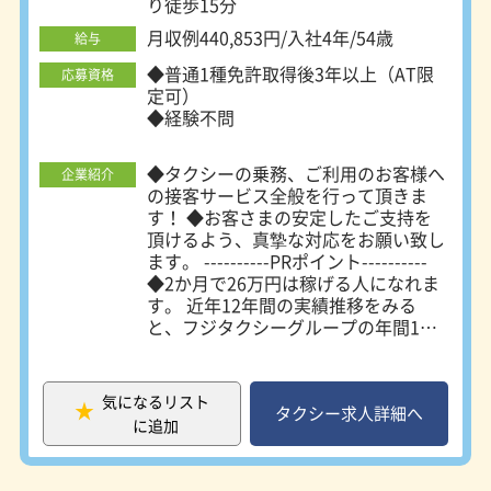
り徒歩15分
月収例440,853円/入社4年/54歳
給与
◆普通1種免許取得後3年以上（AT限
応募資格
定可）
◆経験不問
◆タクシーの乗務、ご利用のお客様へ
企業紹介
の接客サービス全般を行って頂きま
す！ ◆お客さまの安定したご支持を
頂けるよう、真摯な対応をお願い致し
ます。 ----------PRポイント----------
◆2か月で26万円は稼げる人になれま
す。 近年12年間の実績推移をみる
と、フジタクシーグループの年間1台
あたりの総売り上げは13.8％UP！ 乗
務員の年間平均所得は、なんと17.9％
もUP！自身の努力次第で月収35万円
気になるリスト
以上も実現可能です！非常に安定した
タクシー求人詳細へ
に追加
労働環境と言えるでしょう。 ◆頑張
り・意欲はしっかり評価 今までの業
界の通例はタクシー乗務員として定年