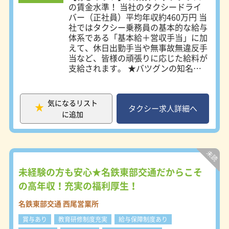
所：豊田市広久手町二丁目28番地の1
少しでもご興味をいただけましたらご
の賃金水準！ 当社のタクシードライ
知立営業所：知立市上重原町鳥居175
応募下さい！
バー（正社員）平均年収約460万円 当
番地 西尾営業所：西尾市鵜ヶ池町柳
会社説明・見学だけでもOKです！
社ではタクシー乗務員の基本的な給与
田114番地 ※車通勤OK（無料駐車場
体系である「基本給＋営収手当」に加
有）
えて、休日出勤手当や無事故無違反手
当など、皆様の頑張りに応じた給料が
支給されます。 ★バツグンの知名度
と信頼 「名タク」の知名度や、長年
にわたり築き上げてきた信頼により、
当社の営業エリア内の企業様や地域住
気になるリスト
民の方々などから、多くの配車依頼を
タクシー求人詳細へ
に追加
いただいております。 ★名鉄タクシ
ーグループならではの営業施策 「名
鉄タクシーグループチケット」や「メ
イタクラフカード」、「名鉄グループ
プリペイドカード」など、名鉄タクシ
ーグループ各社で利用可能なカードを
未経験の方も安心★名鉄東部交通だからこそ
作成することで、名鉄タクシーの固定
の高年収！充実の福利厚生！
客づくりに取り組んでいます。 これ
により、多くのリピーターのお客様の
名鉄東部交通 西尾営業所
獲得に成功しています。 マナカや
賞与あり
教育研修制度充実
給与保障制度あり
TOICAの交通系ICカードもご利用でき