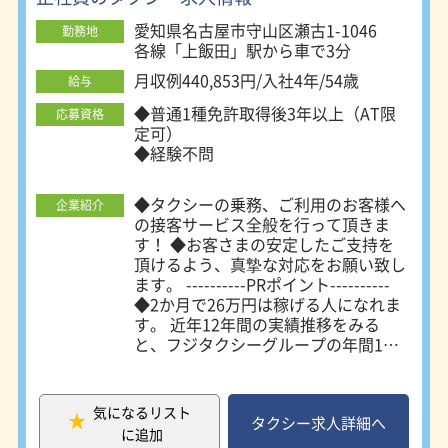
愛知県名古屋市守山区瀬古1-1046
勤務地
各線「上飯田」駅から車で3分
月収例440,853円/入社4年/54歳
給与
◆普通1種免許取得後3年以上（AT限
応募資格
定可）
◆経験不問
◆タクシーの乗務、ご利用のお客様へ
企業紹介
の接客サービス全般を行って頂きま
す！ ◆お客さまの安定したご支持を
頂けるよう、真摯な対応をお願い致し
ます。 ----------PRポイント----------
◆2か月で26万円は稼げる人になれま
す。 近年12年間の実績推移をみる
と、フジタクシーグループの年間1台
あたりの総売り上げは13.8％UP！ 乗
務員の年間平均所得は、なんと17.9％
もUP！自身の努力次第で月収35万円
気になるリスト
以上も実現可能です！非常に安定した
タクシー求人詳細へ
に追加
労働環境と言えるでしょう。 ◆頑張