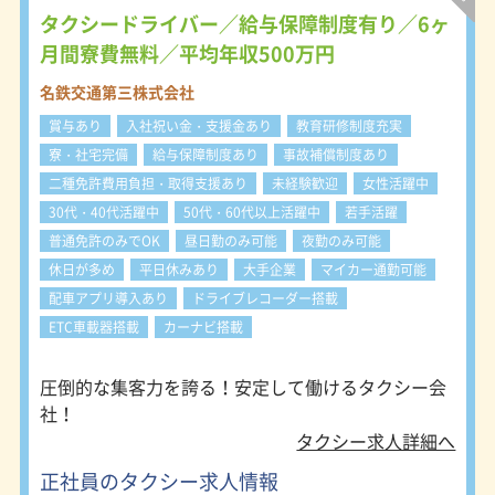
・細かな気遣いが出来る
ます。 電話でのご注文に加え、最近
タクシードライバー／給与保障制度有り／6ヶ
ではスマホ配車も増えています。 ●
月間寮費無料／平均年収500万円
貸切営業 事前に、時間貸運賃でご予
約をいただきます。 ●指名サービス
名鉄交通第三株式会社
お客様から直接ご指名をいただきま
賞与あり
入社祝い金・支援金あり
教育研修制度充実
す。 名鉄タクシーのブランド力と営
業係の営業力がモノを言います。 ＜
寮・社宅完備
給与保障制度あり
事故補償制度あり
勤務スタイル＞ 名鉄タクシーの勤務
二種免許費用負担・取得支援あり
未経験歓迎
女性活躍中
体系は４つのスタイルに分かれていま
30代・40代活躍中
50代・60代以上活躍中
若手活躍
す。 勤務スタイルにより、勤務時
間、公休日、賃金、勤務地が異なりま
普通免許のみでOK
昼日勤のみ可能
夜勤のみ可能
す。 ご自身の希望に合った勤務スタ
休日が多め
平日休みあり
大手企業
マイカー通勤可能
イル、勤務地を選択して下さい。 ・
配車アプリ導入あり
ドライブレコーダー搭載
隔日勤務 基本的な勤務スタイルで
す。 一回の勤務時間は長くなるもの
ETC車載器搭載
カーナビ搭載
の、その分非番と公休が多く、しっか
り稼いでしっかり休めます。 メリハ
圧倒的な集客力を誇る！安定して働けるタクシー会
リを持って働きたい方に人気です。
社！
・夜勤務（18日制） 高収入が望める
勤務スタイル。シフト制です。 ・夜
タクシー求人詳細へ
勤務（22日制） 稼げる時間帯、曜日
正社員のタクシー求人情報
に勤務を固定した勤務スタイルです。