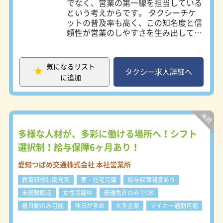
でなく、営業の第一線を担当している
上記のような方も大歓迎です！
タクシー株式会社 所在地：名古屋市
という考えからです。 タクシーチケ
中川区万場2-230 ※各営業所により若
ットの普及率も高く、この知名度と信
～こんな人が向いています～
干勤務時間等が異なります。詳細は会
頼性が営業のしやすさを生み出してい
・接客が好きな人
社説明会、又は面接時にお伝えしま
ます。 ＜営業係の仕事内容＞ ●流し
・車の運転が好きな人
す。 ※寮をご希望される場合は、原
営業 街の中を走行し、お客様を探し
・人に感謝されるのが好きな人
則名鉄交通第一、又は名鉄交通第二で
ます。 名鉄タクシーのブランド力を
・一人で仕事がしたい人
気になるリスト
のご案内になります。
発揮した営業ができます。 ●待機営
タクシー求人詳細へ
に追加
業 駅や病院、ホテルなどの待機場所
～あると良いスキル～
でお客様をお待ちします。 会社独自
・道を覚えるのが得意
の特約待機場所も多数設置していま
・お客様から指名されるための営業力
す。 ●自動配車 配車システムで配車
・売上などの目標管理ができる
先に一番近い車両にお迎え指示が入り
・細かな気遣いが出来る
ます。 電話でのご注文に加え、最近
多様な人材が、多彩に働ける場所へ！シフト
ではスマホ配車も増えています。 ●
選択制！給与保障6ヶ月あり！
貸切営業 事前に、時間貸運賃でご予
約をいただきます。 ●指名サービス
愛知つばめ交通株式会社 本社営業所
お客様から直接ご指名をいただきま
教育研修制度充実
寮・社宅完備
給与保障制度あり
す。 名鉄タクシーのブランド力と営
業係の営業力がモノを言います。 ＜
未経験歓迎
女性活躍中
普通免許のみでOK
勤務スタイル＞ 名鉄タクシーの勤務
昼日勤のみ可能
休日が多め
大手企業
マイカー通勤可能
体系は４つのスタイルに分かれていま
す。 勤務スタイルにより、勤務時