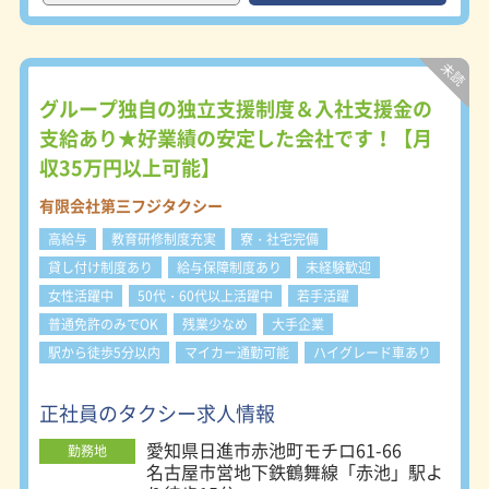
り・意欲はしっかり評価 今までの業
界の通例はタクシー乗務員として定年
を迎えることでしたが、フジタクシー
グループでは会社経営に携わる役職者
への昇進チャンスがあるのです。なん
グループ独自の独立支援制度＆入社支援金の
と入社1年で課長になった方も！ 将来
支給あり★好業績の安定した会社です！【月
性があって安定した就業のため、意欲
収35万円以上可能】
をもって生き生きと仕事をしていただ
けます。 ◆女性専用の更衣室ロッカ
有限会社第三フジタクシー
ーがあります。 現在女性乗務員も活
躍中！更衣室・ロッカーはきちんと男
高給与
教育研修制度充実
寮・社宅完備
女別となっています。 女性乗務員に
貸し付け制度あり
給与保障制度あり
未経験歓迎
限らず、それぞれのライフスタイルに
女性活躍中
50代・60代以上活躍中
若手活躍
合った働き方を選択出来るので、無理
なく、効率よく勤務出来ますよ。
普通免許のみでOK
残業少なめ
大手企業
駅から徒歩5分以内
マイカー通勤可能
ハイグレード車あり
正社員のタクシー求人情報
愛知県日進市赤池町モチロ61-66
勤務地
名古屋市営地下鉄鶴舞線「赤池」駅よ