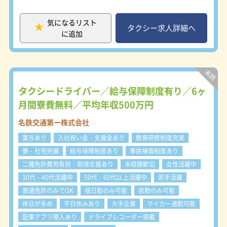
・車の運転が好きな人
す。 ※寮をご希望される場合は、原
営業 街の中を走行し、お客様を探し
・人に感謝されるのが好きな人
則名鉄交通第一、又は名鉄交通第二で
ます。 名鉄タクシーのブランド力を
・一人で仕事がしたい人
気になるリスト
のご案内になります。
発揮した営業ができます。 ●待機営
タクシー求人詳細へ
に追加
業 駅や病院、ホテルなどの待機場所
～あると良いスキル～
でお客様をお待ちします。 会社独自
・道を覚えるのが得意
の特約待機場所も多数設置していま
・お客様から指名されるための営業力
す。 ●自動配車 配車システムで配車
・売上などの目標管理ができる
先に一番近い車両にお迎え指示が入り
・細かな気遣いが出来る
ます。 電話でのご注文に加え、最近
タクシードライバー／給与保障制度有り／6ヶ
ではスマホ配車も増えています。 ●
月間寮費無料／平均年収500万円
貸切営業 事前に、時間貸運賃でご予
約をいただきます。 ●指名サービス
名鉄交通第一株式会社
お客様から直接ご指名をいただきま
賞与あり
入社祝い金・支援金あり
教育研修制度充実
す。 名鉄タクシーのブランド力と営
業係の営業力がモノを言います。 ＜
寮・社宅完備
給与保障制度あり
事故補償制度あり
勤務スタイル＞ 名鉄タクシーの勤務
二種免許費用負担・取得支援あり
未経験歓迎
女性活躍中
体系は４つのスタイルに分かれていま
30代・40代活躍中
50代・60代以上活躍中
若手活躍
す。 勤務スタイルにより、勤務時
間、公休日、賃金、勤務地が異なりま
普通免許のみでOK
昼日勤のみ可能
夜勤のみ可能
す。 ご自身の希望に合った勤務スタ
休日が多め
平日休みあり
大手企業
マイカー通勤可能
イル、勤務地を選択して下さい。 ・
配車アプリ導入あり
ドライブレコーダー搭載
隔日勤務 基本的な勤務スタイルで