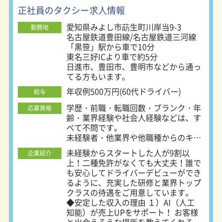
間、公休日、賃金、勤務地が異なりま
正社員のタクシー求人情報
す。 ご自身の希望に合った勤務スタ
愛知県みよし市莇生町川岸当9-3
イル、勤務地を選択して下さい。 ・
勤務地
名古屋鉄道豊田線/名古屋鉄道三河線
隔日勤務 基本的な勤務スタイルで
「黒笹」駅から車で10分
す。 一回の勤務時間は長くなるもの
東名三好ICより車で約5分
の、その分非番と公休が多く、しっか
日進市、豊田市、豊明市などから通っ
り稼いでしっかり休めます。 メリハ
てる方もいます。
リを持って働きたい方に人気です。
・夜勤務（18日制） 高収入が望める
年収例500万円(60代ドライバー)
給与
勤務スタイル。シフト制です。 ・夜
勤務（22日制） 稼げる時間帯、曜日
学歴・前職・転職回数・ブランク・年
応募資格
に勤務を固定した勤務スタイルです。
齢・業界経験や社会人経験などは、す
（日・月休み） ・昼勤務 朝から夕方
べて不問です。
までの勤務。休みは月6～9日。タク
未経験者・他業界や他職種からのキャ
シー未経験の方におすすめです。 ＜
リアチェンジ希望者、歓迎します！
未経験からスタートした人が9割以
企業紹介
勤務地について＞ 名鉄タクシーは、
40代、50代、60代のミドル・シニア
上！二種免許がなくても大丈夫！誰で
名古屋市内に6ヶ所の営業所を置いて
の方や女性ドライバーも活躍中！
も安心してドライバーデビューができ
います。 ご自身が希望する勤務地が
るように、充実した研修と業界トップ
選択できます。 ・名鉄交通第一株式
資格：普通自動車免許(AT限定もOK)
クラスの待遇をご用意しています。
会社 所在地：名古屋市瑞穂区浮島町
◆安定した収入の理由 １）AI（人工
5-1 ・名鉄交通第二株式会社 所在地：
知能）が売上UPをサポート！ お客様
名古屋市瑞穂区浮島町5-1 ・名鉄交通
と出会えそうな場所を教えてくれる