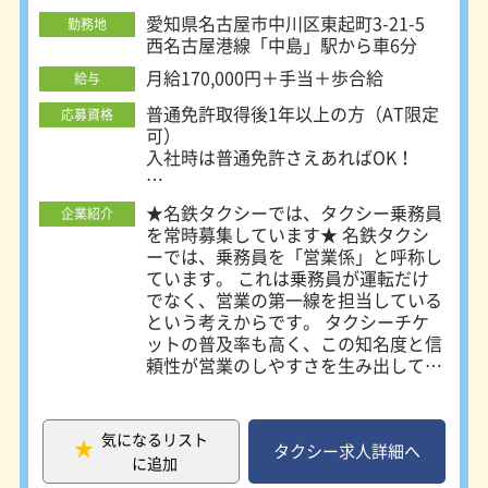
（日・月休み） ・昼勤務 朝から夕方
愛知県名古屋市中川区東起町3-21-5
勤務地
までの勤務。休みは月6～9日。タク
西名古屋港線「中島」駅から車6分
シー未経験の方におすすめです。 ＜
勤務地について＞ 名鉄タクシーは、
月給170,000円＋手当＋歩合給
給与
名古屋市内に6ヶ所の営業所を置いて
普通免許取得後1年以上の方（AT限定
応募資格
います。 ご自身が希望する勤務地が
可）
選択できます。 ・名鉄交通第一株式
入社時は普通免許さえあればOK！
会社 所在地：名古屋市瑞穂区浮島町
5-1 ・名鉄交通第二株式会社 所在地：
■未経験者積極採用中！
名古屋市瑞穂区浮島町5-1 ・名鉄交通
★名鉄タクシーでは、タクシー乗務員
企業紹介
■性別・学歴一切不問
第三株式会社 所在地：名古屋市中川
を常時募集しています★ 名鉄タクシ
区東起町3-21-5 ・名鉄交通第四株式
ーでは、乗務員を「営業係」と呼称し
☆未経験でも稼いでいきたい方
会社 所在地：名古屋市西区あし原町
ています。 これは乗務員が運転だけ
☆歩合制でも安定した収入を得たい方
154 ・愛電交通株式会社 所在地：名
でなく、営業の第一線を担当している
上記のような方も大歓迎です！
古屋市昭和区鶴舞2-7-9 ・名鉄名古屋
という考えからです。 タクシーチケ
タクシー株式会社 所在地：名古屋市
ットの普及率も高く、この知名度と信
～こんな人が向いています～
中川区万場2-230 ※各営業所により若
頼性が営業のしやすさを生み出してい
・接客が好きな人
干勤務時間等が異なります。詳細は会
ます。 ＜営業係の仕事内容＞ ●流し
・車の運転が好きな人
社説明会、又は面接時にお伝えしま
営業 街の中を走行し、お客様を探し
・人に感謝されるのが好きな人
す。 ※寮をご希望される場合は、原
ます。 名鉄タクシーのブランド力を
・一人で仕事がしたい人
気になるリスト
則名鉄交通第一、又は名鉄交通第二で
発揮した営業ができます。 ●待機営
タクシー求人詳細へ
に追加
のご案内になります。
業 駅や病院、ホテルなどの待機場所
～あると良いスキル～