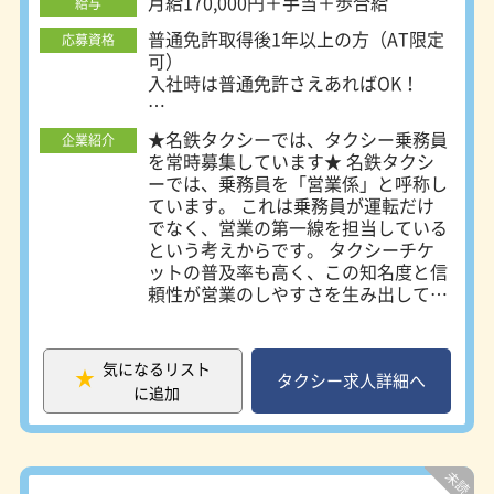
勤務地について＞ 名鉄タクシーは、
月給170,000円＋手当＋歩合給
給与
名古屋市内に6ヶ所の営業所を置いて
普通免許取得後1年以上の方（AT限定
応募資格
います。 ご自身が希望する勤務地が
可）
選択できます。 ・名鉄交通第一株式
入社時は普通免許さえあればOK！
会社 所在地：名古屋市瑞穂区浮島町
5-1 ・名鉄交通第二株式会社 所在地：
■未経験者積極採用中！
名古屋市瑞穂区浮島町5-1 ・名鉄交通
★名鉄タクシーでは、タクシー乗務員
企業紹介
■性別・学歴一切不問
第三株式会社 所在地：名古屋市中川
を常時募集しています★ 名鉄タクシ
区東起町3-21-5 ・名鉄交通第四株式
ーでは、乗務員を「営業係」と呼称し
☆未経験でも稼いでいきたい方
会社 所在地：名古屋市西区あし原町
ています。 これは乗務員が運転だけ
☆歩合制でも安定した収入を得たい方
154 ・愛電交通株式会社 所在地：名
でなく、営業の第一線を担当している
上記のような方も大歓迎です！
古屋市昭和区鶴舞2-7-9 ・名鉄名古屋
という考えからです。 タクシーチケ
タクシー株式会社 所在地：名古屋市
ットの普及率も高く、この知名度と信
～こんな人が向いています～
中川区万場2-230 ※各営業所により若
頼性が営業のしやすさを生み出してい
・接客が好きな人
干勤務時間等が異なります。詳細は会
ます。 ＜営業係の仕事内容＞ ●流し
・車の運転が好きな人
社説明会、又は面接時にお伝えしま
営業 街の中を走行し、お客様を探し
・人に感謝されるのが好きな人
す。 ※寮をご希望される場合は、原
ます。 名鉄タクシーのブランド力を
・一人で仕事がしたい人
気になるリスト
則名鉄交通第一、又は名鉄交通第二で
発揮した営業ができます。 ●待機営
タクシー求人詳細へ
に追加
のご案内になります。
業 駅や病院、ホテルなどの待機場所
～あると良いスキル～
でお客様をお待ちします。 会社独自
・道を覚えるのが得意
の特約待機場所も多数設置していま
・お客様から指名されるための営業力
す。 ●自動配車 配車システムで配車
・売上などの目標管理ができる
先に一番近い車両にお迎え指示が入り