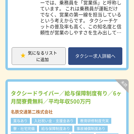
ーでは、乗務員を「営業係」と呼称し
☆未経験でも稼いでいきたい方
ています。 これは乗務員が運転だけ
☆歩合制でも安定した収入を得たい方
でなく、営業の第一線を担当している
上記のような方も大歓迎です！
という考えからです。 タクシーチケ
ットの普及率も高く、この知名度と信
～こんな人が向いています～
頼性が営業のしやすさを生み出してい
・接客が好きな人
ます。 ＜営業係の仕事内容＞ ●流し
・車の運転が好きな人
営業 街の中を走行し、お客様を探し
・人に感謝されるのが好きな人
ます。 名鉄タクシーのブランド力を
・一人で仕事がしたい人
気になるリスト
発揮した営業ができます。 ●待機営
タクシー求人詳細へ
に追加
業 駅や病院、ホテルなどの待機場所
～あると良いスキル～
でお客様をお待ちします。 会社独自
・道を覚えるのが得意
の特約待機場所も多数設置していま
・お客様から指名されるための営業力
す。 ●自動配車 配車システムで配車
・売上などの目標管理ができる
先に一番近い車両にお迎え指示が入り
・細かな気遣いが出来る
ます。 電話でのご注文に加え、最近
タクシードライバー／給与保障制度有り／6ヶ
ではスマホ配車も増えています。 ●
月間寮費無料／平均年収500万円
貸切営業 事前に、時間貸運賃でご予
約をいただきます。 ●指名サービス
名鉄交通第二株式会社
お客様から直接ご指名をいただきま
賞与あり
入社祝い金・支援金あり
教育研修制度充実
す。 名鉄タクシーのブランド力と営
業係の営業力がモノを言います。 ＜
寮・社宅完備
給与保障制度あり
事故補償制度あり
勤務スタイル＞ 名鉄タクシーの勤務