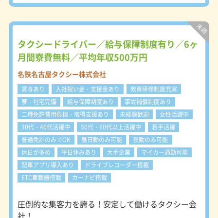
でお客様をお待ちします。 会社独自
・道を覚えるのが得意
の特約待機場所も多数設置していま
・お客様から指名されるための営業力
す。 ●自動配車 配車システムで配車
・売上などの目標管理ができる
先に一番近い車両にお迎え指示が入り
・細かな気遣いが出来る
ます。 電話でのご注文に加え、最近
タクシードライバー／給与保障制度有り／6ヶ
ではスマホ配車も増えています。 ●
月間寮費無料／平均年収500万円
貸切営業 事前に、時間貸運賃でご予
約をいただきます。 ●指名サービス
名鉄名古屋タクシー株式会社
お客様から直接ご指名をいただきま
賞与あり
入社祝い金・支援金あり
教育研修制度充実
す。 名鉄タクシーのブランド力と営
業係の営業力がモノを言います。 ＜
寮・社宅完備
給与保障制度あり
事故補償制度あり
勤務スタイル＞ 名鉄タクシーの勤務
二種免許費用負担・取得支援あり
未経験歓迎
女性活躍中
体系は４つのスタイルに分かれていま
30代・40代活躍中
50代・60代以上活躍中
若手活躍
す。 勤務スタイルにより、勤務時
間、公休日、賃金、勤務地が異なりま
普通免許のみでOK
昼日勤のみ可能
夜勤のみ可能
す。 ご自身の希望に合った勤務スタ
休日が多め
平日休みあり
大手企業
マイカー通勤可能
イル、勤務地を選択して下さい。 ・
配車アプリ導入あり
ドライブレコーダー搭載
隔日勤務 基本的な勤務スタイルで
す。 一回の勤務時間は長くなるもの
ETC車載器搭載
カーナビ搭載
の、その分非番と公休が多く、しっか
り稼いでしっかり休めます。 メリハ
圧倒的な集客力を誇る！安定して働けるタクシー会
リを持って働きたい方に人気です。
社！
・夜勤務（18日制） 高収入が望める