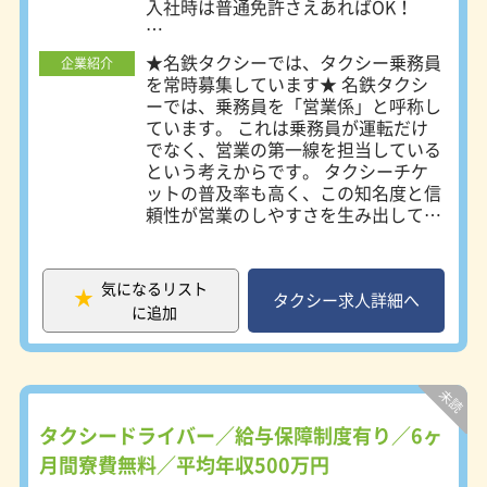
入社時は普通免許さえあればOK！
5-1 ・名鉄交通第二株式会社 所在地：
名古屋市瑞穂区浮島町5-1 ・名鉄交通
■未経験者積極採用中！
第三株式会社 所在地：名古屋市中川
★名鉄タクシーでは、タクシー乗務員
企業紹介
■性別・学歴一切不問
区東起町3-21-5 ・名鉄交通第四株式
を常時募集しています★ 名鉄タクシ
会社 所在地：名古屋市西区あし原町
ーでは、乗務員を「営業係」と呼称し
☆未経験でも稼いでいきたい方
154 ・愛電交通株式会社 所在地：名
ています。 これは乗務員が運転だけ
☆歩合制でも安定した収入を得たい方
古屋市昭和区鶴舞2-7-9 ・名鉄名古屋
でなく、営業の第一線を担当している
上記のような方も大歓迎です！
タクシー株式会社 所在地：名古屋市
という考えからです。 タクシーチケ
中川区万場2-230 ※各営業所により若
ットの普及率も高く、この知名度と信
～こんな人が向いています～
干勤務時間等が異なります。詳細は会
頼性が営業のしやすさを生み出してい
・接客が好きな人
社説明会、又は面接時にお伝えしま
ます。 ＜営業係の仕事内容＞ ●流し
・車の運転が好きな人
す。 ※寮をご希望される場合は、原
営業 街の中を走行し、お客様を探し
・人に感謝されるのが好きな人
則名鉄交通第一、又は名鉄交通第二で
ます。 名鉄タクシーのブランド力を
・一人で仕事がしたい人
気になるリスト
のご案内になります。
発揮した営業ができます。 ●待機営
タクシー求人詳細へ
に追加
業 駅や病院、ホテルなどの待機場所
～あると良いスキル～
でお客様をお待ちします。 会社独自
・道を覚えるのが得意
の特約待機場所も多数設置していま
・お客様から指名されるための営業力
す。 ●自動配車 配車システムで配車
・売上などの目標管理ができる
先に一番近い車両にお迎え指示が入り
・細かな気遣いが出来る
ます。 電話でのご注文に加え、最近
タクシードライバー／給与保障制度有り／6ヶ
ではスマホ配車も増えています。 ●
月間寮費無料／平均年収500万円
貸切営業 事前に、時間貸運賃でご予