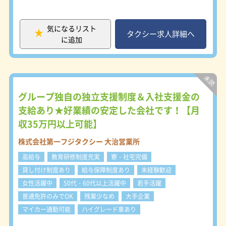
様をお乗せすることができます。 【3
【1日の流れ：例】 １）アルコールチ
つの安心】 ★未経験の方も安心「乗
ェック、車両点検 ２）お客様を乗せ
務員養成制度」！ タクシードライバ
て目的地まで運転・接客業務 ３）車
気になるリスト
ーになるためには「普通自動車第二種
タクシー求人詳細へ
両の簡単な清掃、洗車 ４）売上金の
に追加
運転免許」が必要です。 当社では、
納金業務 ※この間に2時間の休憩があ
普通自動車第一種運転免許しかもって
ります。 ■勤務地 本社営業所：豊田
ないけどタクシードライバーになりた
市広久手町二丁目28番地の1 知立営業
い！ という方のために、第二種免許
所：知立市上重原町鳥居175番地 西尾
取得を支援する「乗務員養成制度」が
営業所：西尾市鵜ヶ池町柳田114番地
あります。 教習費用は当社が全額立
グループ独自の独立支援制度＆入社支援金の
※車通勤OK（無料駐車場有）
替え、3年以上の勤続で全額当社が負
支給あり★好業績の安定した会社です！【月
担いたします。 通学中も日額8,000円
収35万円以上可能】
プラス通学費用を支給しています。
★教育体制も安心 教育センターでの
株式会社第一フジタクシー 大治営業所
研修のほか、添乗指導や実車での地理
習得など、あわせて10日間以上の教
高給与
教育研修制度充実
寮・社宅完備
習を実施し、皆様がタクシードライバ
貸し付け制度あり
給与保障制度あり
未経験歓迎
ーとして独り立ちしていただくため
女性活躍中
50代・60代以上活躍中
若手活躍
の、手厚いサポートをおこなっていま
す。 単独後、職制者や先輩ドライバ
普通免許のみでOK
残業少なめ
大手企業
ーが親切に教えてくれます。配車セン
マイカー通勤可能
ハイグレード車あり
ターや営業所では無線や電話でバック
アップいたします。 もし道がわから