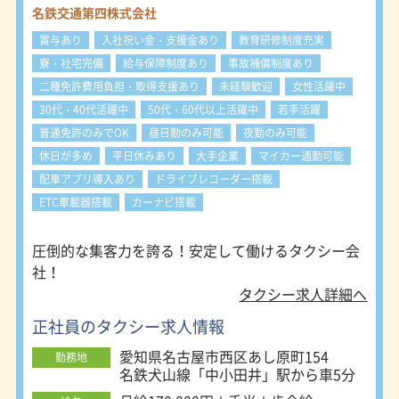
約をいただきます。 ●指名サービス
名鉄交通第四株式会社
お客様から直接ご指名をいただきま
賞与あり
入社祝い金・支援金あり
教育研修制度充実
す。 名鉄タクシーのブランド力と営
業係の営業力がモノを言います。 ＜
寮・社宅完備
給与保障制度あり
事故補償制度あり
勤務スタイル＞ 名鉄タクシーの勤務
二種免許費用負担・取得支援あり
未経験歓迎
女性活躍中
体系は４つのスタイルに分かれていま
30代・40代活躍中
50代・60代以上活躍中
若手活躍
す。 勤務スタイルにより、勤務時
間、公休日、賃金、勤務地が異なりま
普通免許のみでOK
昼日勤のみ可能
夜勤のみ可能
す。 ご自身の希望に合った勤務スタ
休日が多め
平日休みあり
大手企業
マイカー通勤可能
イル、勤務地を選択して下さい。 ・
配車アプリ導入あり
ドライブレコーダー搭載
隔日勤務 基本的な勤務スタイルで
す。 一回の勤務時間は長くなるもの
ETC車載器搭載
カーナビ搭載
の、その分非番と公休が多く、しっか
り稼いでしっかり休めます。 メリハ
圧倒的な集客力を誇る！安定して働けるタクシー会
リを持って働きたい方に人気です。
社！
・夜勤務（18日制） 高収入が望める
勤務スタイル。シフト制です。 ・夜
タクシー求人詳細へ
勤務（22日制） 稼げる時間帯、曜日
正社員のタクシー求人情報
に勤務を固定した勤務スタイルです。
（日・月休み） ・昼勤務 朝から夕方
愛知県名古屋市西区あし原町154
勤務地
までの勤務。休みは月6～9日。タク
名鉄犬山線「中小田井」駅から車5分
シー未経験の方におすすめです。 ＜