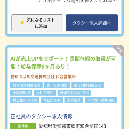
第三株式会社 所在地：名古屋市中川
「AI需要予測システム」を全車両に搭
区東起町3-21-5 ・名鉄交通第四株式
載。新人ドライバーもお客様探しに困
会社 所在地：名古屋市西区あし原町
ることがありません ２）トップクラ
154 ・愛電交通株式会社 所在地：名
気になるリスト
スの受注配車で売上を確保！ つばめ
タクシー求人詳細へ
古屋市昭和区鶴舞2-7-9 ・名鉄名古屋
に追加
タクシーには1日平均6000回の受注配
タクシー株式会社 所在地：名古屋市
車があり、待機営業はもちろん、流し
中川区万場2-230 ※各営業所により若
営業のドライバーにもどんどん無線配
干勤務時間等が異なります。詳細は会
車が入ります。 ３）月給24万円の保
社説明会、又は面接時にお伝えしま
障給制度！ 入社後6ヶ月間は月給24万
す。 ※寮をご希望される場合は、原
円を保障。安定した収入を確保しなが
AIが売上UPをサポート！長期休暇の取得が可
則名鉄交通第一、又は名鉄交通第二で
ら、じっくり仕事のコツや売上UPの
能！給与保障6ヶ月あり！
のご案内になります。
コツを掴むことができます。 ◆働き
方 ・つばめグループ保育園を完備！
愛知つばめ交通株式会社 和合営業所
子育てしながら働ける ・昼間だけの
教育研修制度充実
寮・社宅完備
給与保障制度あり
勤務や扶養内のパート勤務が可能 ・1
ヶ月間海外旅行へ…など、長期休暇の
未経験歓迎
女性活躍中
普通免許のみでOK
取得が可能 ・勤務時間、勤務形態、
昼日勤のみ可能
休日が多め
大手企業
マイカー通勤可能
営業スタイルが選択できる ◆働く環
境 ・ドライブレコーダーなど、充実
した車内装備で安全を確保 ・生活を
正社員のタクシー求人情報
快適にする寮・食堂・お風呂を完備
愛知県愛知郡東郷町和合前田143
・営業支援ツール「次世代配車システ
勤務地