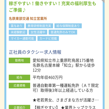
転・接客のお仕事が未経験の方もご安
稼ぎやすい！働きやすい！充実の福利厚生も
心下さい。 独り立ちをするまでに、
ご準備♪
教育センターでの研修のほか、添乗指
導や実車での地理習得等の研修を行い
名鉄東部交通 知立営業所
ます。 独り立ちをしてからも不安な
賞与あり
教育研修制度充実
給与保障制度あり
事やわからない事があれば先輩社員や
管理者がサポートをする体制が整って
未経験歓迎
女性活躍中
普通免許のみでOK
います。 ★二種免許をお持ちでない
マイカー通勤可能
カーナビ搭載
方二種免許の取得費用は会社が負担し
ます。(規定あり) また免許取得後、正
社員として採用いたします。 ★当社
正社員のタクシー求人情報
は流し営業は行わず、無線配車やご予
愛知県知立市上重原町鳥居175番地
約のお客様が中心です。なので、収入
勤務地
名鉄名古屋本線「知立」駅から徒歩
の変動はほとんどありません。 ★日
12分
勤制の準社員制度やフレックス社員制
度もありますのでお気軽にご相談下さ
平均年収460万円
給与
い。 【1日の流れ：例】 １）アルコー
ルチェック、車両点検 ２）お客様を
普通自動車第一種運転免許（ＡＴ限定
応募資格
乗せて目的地まで運転・接客業務
可）取得後3年以上経過している方
３）車両の簡単な清掃、洗車 ４）売
上金の納金業務 ※この間に2時間の休
★老若男女、さまざまな方が活躍され
憩があります。 ■勤務地 本社営業
ていますので
【稼ぎやすい】 ★業界トップクラス
企業紹介