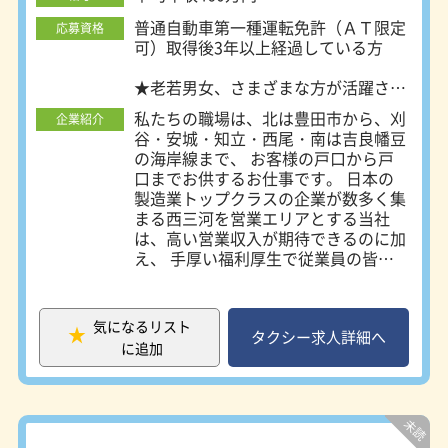
普通自動車第一種運転免許（ＡＴ限定
応募資格
可）取得後3年以上経過している方
★老若男女、さまざまな方が活躍され
ていますので
私たちの職場は、北は豊田市から、刈
企業紹介
少しでもご興味をいただけましたらご
谷・安城・知立・西尾・南は吉良幡豆
応募下さい！
の海岸線まで、 お客様の戸口から戸
会社説明・見学だけでもOKです！
口までお供するお仕事です。 日本の
製造業トップクラスの企業が数多く集
まる西三河を営業エリアとする当社
は、高い営業収入が期待できるのに加
え、 手厚い福利厚生で従業員の皆様
の生活をサポートしています。 また
社員同士の交流やスポーツを通したク
ラプ活動など、 和気あいあいな雰囲
気になるリスト
気の中で、チームワークでお仕事をこ
タクシー求人詳細へ
に追加
なしていく職場の雰囲気があります。
あなたも名鉄グループ・従業員の一員
として、安心して働いてみませんか！
【当社のココが安心】 ★当社に入社
する9割の方が未経験者の方なので運