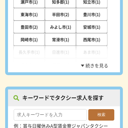
瀬戸市(1)
知多郡(1)
知立市(1)
東海市(1)
半田市(2)
豊川市(1)
豊田市(2)
みよし市(1)
安城市(1)
岡崎市(1)
常滑市(1)
西尾市(1)
長久手市(1)
日進市(1)
あま市(1)
犬山市(1)
清須市(1)
稲沢市(1)
愛西市(1)
キーワードでタクシー求人を探す
例：
賞与
日曜休み
A型賃金
寮
ジャパンタクシー