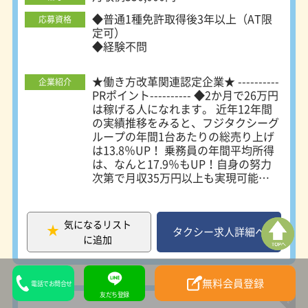
◆普通1種免許取得後3年以上（AT限
応募資格
定可）
◆経験不問
★働き方改革関連認定企業★ ----------
企業紹介
PRポイント---------- ◆2か月で26万円
は稼げる人になれます。 近年12年間
の実績推移をみると、フジタクシーグ
ループの年間1台あたりの総売り上げ
は13.8％UP！ 乗務員の年間平均所得
は、なんと17.9％もUP！自身の努力
次第で月収35万円以上も実現可能で
す！非常に安定した労働環境と言える
でしょう。 ◆頑張り・意欲はしっか
り評価 今までの業界の通例はタクシ
気になるリスト
ー乗務員として定年を迎えることでし
タクシー求人詳細へ
に追加
たが、フジタクシーグループでは会社
経営に携わる役職者への昇進チャンス
があるのです。なんと入社1年で課長
無料会員登録
電話でお問合せ
になった方も！ 将来性があって安定
友だち登録
した就業のため、意欲をもって生き生