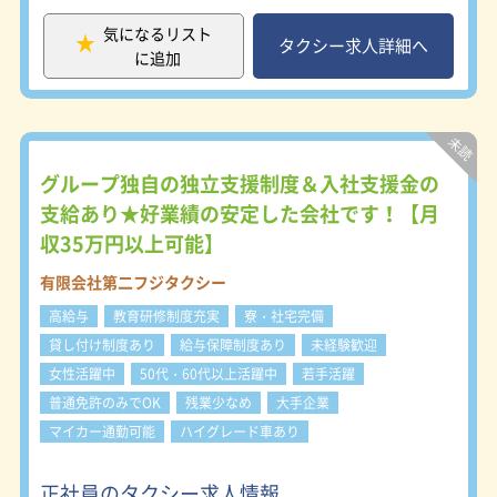
務員の年間平均所得は、なんと17.9％
所：知立市上重原町鳥居175番地 西尾
もUP！自身の努力次第で月収35万円
営業所：西尾市鵜ヶ池町柳田114番地
気になるリスト
以上も実現可能です！非常に安定した
タクシー求人詳細へ
※車通勤OK（無料駐車場有）
に追加
労働環境と言えるでしょう。 ◆頑張
り・意欲はしっかり評価 今までの業
界の通例はタクシー乗務員として定年
を迎えることでしたが、フジタクシー
グループでは会社経営に携わる役職者
への昇進チャンスがあるのです。なん
グループ独自の独立支援制度＆入社支援金の
と入社1年で課長になった方も！ 将来
支給あり★好業績の安定した会社です！【月
性があって安定した就業のため、意欲
収35万円以上可能】
をもって生き生きと仕事をしていただ
けます。 ◆女性専用の更衣室ロッカ
有限会社第二フジタクシー
ーがあります。 現在女性乗務員も活
躍中！更衣室・ロッカーはきちんと男
高給与
教育研修制度充実
寮・社宅完備
女別となっています。 女性乗務員に
貸し付け制度あり
給与保障制度あり
未経験歓迎
限らず、それぞれのライフスタイルに
女性活躍中
50代・60代以上活躍中
若手活躍
合った働き方を選択出来るので、無理
なく、効率よく勤務出来ますよ。
普通免許のみでOK
残業少なめ
大手企業
マイカー通勤可能
ハイグレード車あり
正社員のタクシー求人情報