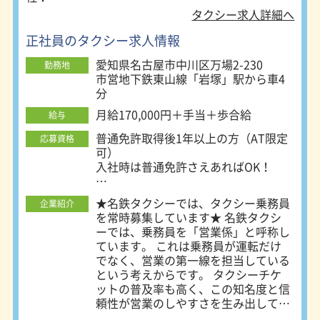
勤務スタイル。シフト制です。 ・夜
タクシー求人詳細へ
勤務（22日制） 稼げる時間帯、曜日
正社員のタクシー求人情報
に勤務を固定した勤務スタイルです。
（日・月休み） ・昼勤務 朝から夕方
愛知県名古屋市中川区万場2-230
勤務地
までの勤務。休みは月6～9日。タク
市営地下鉄東山線「岩塚」駅から車4
シー未経験の方におすすめです。 ＜
分
勤務地について＞ 名鉄タクシーは、
名古屋市内に6ヶ所の営業所を置いて
月給170,000円＋手当＋歩合給
給与
います。 ご自身が希望する勤務地が
普通免許取得後1年以上の方（AT限定
応募資格
選択できます。 ・名鉄交通第一株式
可）
会社 所在地：名古屋市瑞穂区浮島町
入社時は普通免許さえあればOK！
5-1 ・名鉄交通第二株式会社 所在地：
名古屋市瑞穂区浮島町5-1 ・名鉄交通
■未経験者積極採用中！
第三株式会社 所在地：名古屋市中川
★名鉄タクシーでは、タクシー乗務員
企業紹介
■性別・学歴一切不問
区東起町3-21-5 ・名鉄交通第四株式
を常時募集しています★ 名鉄タクシ
会社 所在地：名古屋市西区あし原町
ーでは、乗務員を「営業係」と呼称し
☆未経験でも稼いでいきたい方
154 ・愛電交通株式会社 所在地：名
ています。 これは乗務員が運転だけ
☆歩合制でも安定した収入を得たい方
古屋市昭和区鶴舞2-7-9 ・名鉄名古屋
でなく、営業の第一線を担当している
上記のような方も大歓迎です！
タクシー株式会社 所在地：名古屋市
という考えからです。 タクシーチケ
中川区万場2-230 ※各営業所により若
ットの普及率も高く、この知名度と信
～こんな人が向いています～
干勤務時間等が異なります。詳細は会
頼性が営業のしやすさを生み出してい
・接客が好きな人
社説明会、又は面接時にお伝えしま
ます。 ＜営業係の仕事内容＞ ●流し