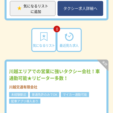
れています。 ・大宮～浦和周辺に16
気になるリスト
の乗り場有り！ （新都心東口、さい
タクシー求人詳細へ
に追加
たま新都心西口、武蔵浦和駅東口、西
浦和駅、東浦和駅、浦和美園駅、さい
たま市立病院、さいたま市役所 浦和
区役所、桜区役所、埼玉斎場、大宮南
0
銀座、浦和駅東口、北浦和西口、南与
野、北与野） ・さいたま市大宮区周
辺では唯一南銀座（埼玉県最大の歓楽
気になるリスト
最近見た求人
街）で営業が可能。 乗り場もある
ので南銀座だけでもしっかり稼げま
す！ ・会社から徒歩圏内に借上げ社
宅有り。定年も無いので健康であれば
長期的に働けます！ ・2種免許取得は
川越エリアでの営業に強いタクシー会社！車
会社負担＆丁寧な研修を行っているた
通勤可能★リピーター多数！
め未経験者大歓迎です。 研修期間
中の日給も支給します！ ・全車カー
川越交通有限会社
ナビ搭載なので、未経験者でも県内に
土地勘がない方でも安心して営業がで
未経験歓迎
普通免許のみでOK
マイカー通勤可能
きます！ ・ハイヤー仕事へのキャリ
配車アプリ導入あり
アアップも可。タクシーとハイヤー仕
事の兼任も可能です！