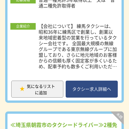
応募資格
通二種免許取得者
【会社について】 練馬タクシーは、
企業紹介
昭和36年に練馬区で創業し、創業以
来地域密着型の営業を行っているタク
シー会社です。 全国最大規模の無線
グループである東京無線グループに加
盟しており、さらに地元地域のお客様
からの信頼も厚く固定客が多くいるた
め、配車予約も数多くご利用いただい
ています。 知名度も高く取引先が多
い当社で安定した収入を得ながら働き
続けることができます。 また、川越
気になるリスト
営業所は川越駅東口エリアを中心に営
タクシー求人詳細へ
に追加
業をしている川越交通有限会社と共同
配車することにより、以前は配車困難
であったエリアにも配車が可能となり
ました。 【職場環境】 採用者の90％
以上が養成乗務員です。個人を尊重し
たコミュニケーションと家族的雰囲気
≪埼玉県朝霞市のタクシードライバー≫2種免