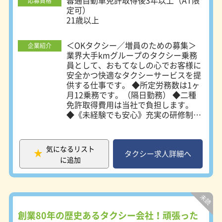
また、クラブ活動（ゴルフ部、野球部
普通自動車免許取得後3年以上（AT限
応募資格
等）も盛んに行われており、乗務員同
定可）
士の交流も盛んです。 【車両環境】
21歳以上
全車両クラウン スーパーデラックス
ですが、現在ジャパンタクシー導入
◆学歴不問
＜OKタクシー／増員のための募集＞
企業紹介
中。令和5年中に50％がジャパンタク
業界大手kmグループのタクシー乗務
シーになります。 また、日本で初め
員として、おもてなしの心でお客様に
てドライブレコーダーを開発した会社
安全かつ快適なタクシーサービスを提
です。 当然、前方・車内共にドライ
供する仕事です。 ◆所定労務数は1ヶ
ブレコーダー設置済みで、カーナビ・
月12乗務です。（隔日勤務） ◆二種
バックモニターも全車装着済みです。
免許取得費用は当社で負担します。
もちろん、コロナ対策もしておりま
◆《未経験でも安心》充実の研修制度
す！全車大型L字防犯ガラスにオゾン
あり。 ◆幅広い年齢の方が活躍して
発生器のニューノーマルタクシーで
います。 ◆もちろん乗務員経験者も
す。 【教育制度】 未経験者でも安心
採用しています。 【会社の特長】 設
して働けるように、ドライバーに必要
気になるリスト
立したての若い会社です。会社と共に
タクシー求人詳細へ
な研修をご用意しております。 二種
に追加
成長していきましょう。
免許取得の費用は会社が全額負担しま
す。（規定有り）もちろん研修中も
10,000円/日（交通費込）の手当支
給！
創業80年の歴史あるタクシー会社！頑張った