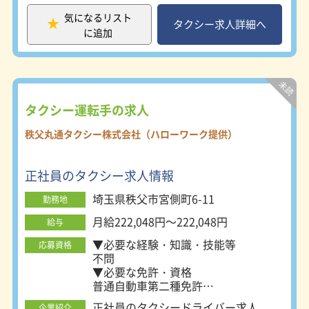
必須（ＡＴ限定可）
気になるリスト
タクシー求人詳細へ
に追加
タクシー運転手の求人
秩父丸通タクシー株式会社（ハローワーク提供）
正社員のタクシー求人情報
埼玉県秩父市宮側町6-11
勤務地
月給222,048円～222,048円
給与
▼必要な経験・知識・技能等
応募資格
不問
▼必要な免許・資格
普通自動車第二種免許
あれば尚可
正社員のタクシードライバー求人
企業紹介