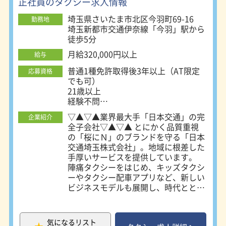
正社員のタクシー求人情報
埼玉県さいたま市北区今羽町69-16
勤務地
埼玉新都市交通伊奈線「今羽」駅から
徒歩5分
月給320,000円以上
給与
普通1種免許取得後3年以上（AT限定
応募資格
でも可）
21歳以上
経験不問
65歳選択定年制（延長あり）
▽▲▽▲業界最大手「日本交通」の完
企業紹介
2種免許取得者経験不問
全子会社▽▲▽▲ とにかく品質重視
の「桜にＮ」のブランドを守る「日本
交通埼玉株式会社」。地域に根差した
手厚いサービスを提供しています。
陣痛タクシーをはじめ、キッズタクシ
ーやタクシー配車アプリなど、新しい
ビジネスモデルも展開し、時代ととも
に進化する地域密着型のタクシー会社
でのドライバー業務のご案内です。 --
----------PRポイント----------- 【9割の
気になるリスト