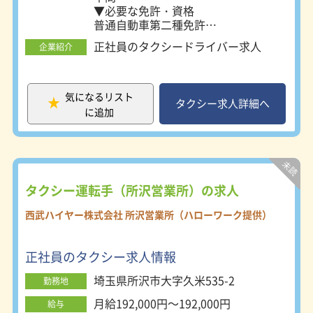
▼必要な免許・資格
普通自動車第二種免許
必須
正社員のタクシードライバー求人
企業紹介
普通自動車運転免許取得３年以上でも
可
普通自動車運転免許
必須（ＡＴ限定可）
気になるリスト
タクシー求人詳細へ
に追加
タクシー運転手（所沢営業所）の求人
西武ハイヤー株式会社 所沢営業所（ハローワーク提供）
正社員のタクシー求人情報
埼玉県所沢市大字久米535-2
勤務地
月給192,000円～192,000円
給与