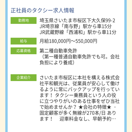
正社員のタクシー求人情報
埼玉県さいたま市桜区下大久保99-2
勤務地
JR埼京線「南与野」駅から車15分
JR武蔵野線「西浦和」駅から車11分
月給180,000円～550,000円
給与
第二種自動車免許
応募資格
（第一種普通自動車免許でも可。会社
負担により養成）
■経験不問
さいたま市桜区に本社を構える株式会
企業紹介
■年齢不問
社平和観光は、従業員が安心して働け
るように常にバックアップを行ってい
ます！ タクシー乗務員という人の役
に立つやりがいのある仕事をぜひ当社
で始めませんか？ ★会社の特徴★ ・
固定顧客が多く無線が270本/日 あり
ます！ 迎車料金なし、早朝予約可
能、ハイグレード車導入、24時間対
応など多くのメリットがあるため選ば