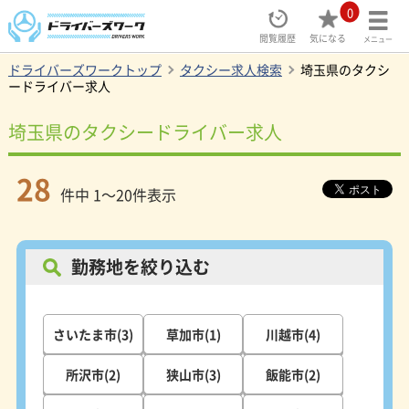
0
閲覧履歴
気になる
メニュー
ドライバーズワークトップ
タクシー求人検索
埼玉県のタクシ
ードライバー求人
埼玉県のタクシードライバー求人
28
件中 1～20件表示
勤務地を絞り込む
さいたま市(3)
草加市(1)
川越市(4)
所沢市(2)
狭山市(3)
飯能市(2)