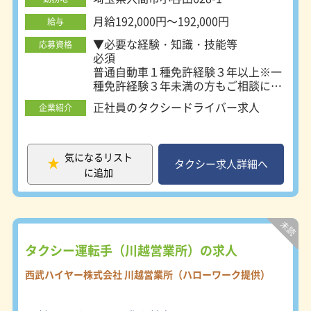
月給192,000円～192,000円
給与
▼必要な経験・知識・技能等
応募資格
必須
普通自動車１種免許経験３年以上※一
種免許経験３年未満の方もご相談に応
じます。
正社員のタクシードライバー求人
企業紹介
▼必要な免許・資格
普通自動車第二種免許
あれば尚可
普通自動車運転免許
気になるリスト
タクシー求人詳細へ
必須（ＡＴ限定可）
に追加
タクシー運転手（川越営業所）の求人
西武ハイヤー株式会社 川越営業所（ハローワーク提供）