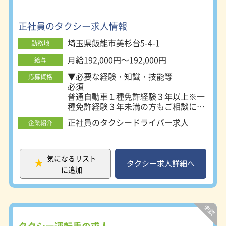
正社員のタクシー求人情報
埼玉県飯能市美杉台5-4-1
勤務地
月給192,000円～192,000円
給与
▼必要な経験・知識・技能等
応募資格
必須
普通自動車１種免許経験３年以上※一
種免許経験３年未満の方もご相談に応
じます。
正社員のタクシードライバー求人
企業紹介
▼必要な免許・資格
普通自動車第二種免許
あれば尚可
普通自動車運転免許
気になるリスト
タクシー求人詳細へ
必須（ＡＴ限定可）
に追加