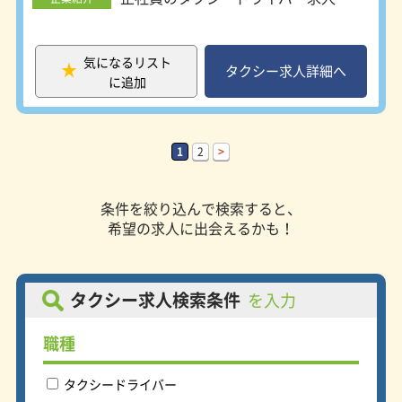
普通自動車免許取得後３年経過した方
普通自動車運転免許
必須（ＡＴ限定不可）
気になるリスト
タクシー求人詳細へ
に追加
1
2
>
条件を絞り込んで検索すると、
希望の求人に出会えるかも！
タクシー求人検索条件
を入力
職種
タクシードライバー