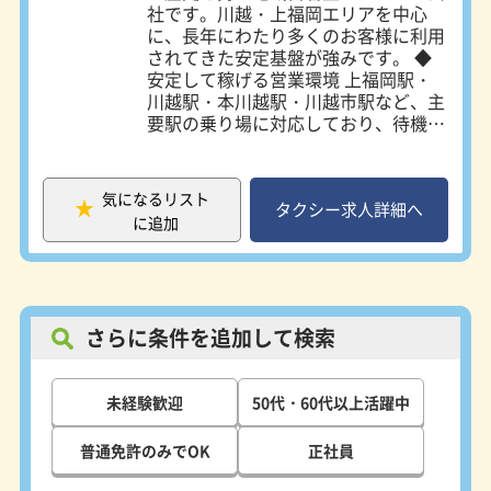
社です。川越・上福岡エリアを中心
に、長年にわたり多くのお客様に利用
されてきた安定基盤が強みです。 ◆
安定して稼げる営業環境 上福岡駅・
川越駅・本川越駅・川越市駅など、主
要駅の乗り場に対応しており、待機や
無線配車を中心に安定した乗車機会が
あります。未経験の方でも無理なく仕
事に慣れていくことができ、実際に多
気になるリスト
くの新人ドライバーが月給23万円以
タクシー求人詳細へ
に追加
上！さらに営業のコツを身につけるこ
とで、収入アップも十分に目指せま
す。 ◆ 未経験から安心してスタート
できる研修制度 二種免許をお持ちで
ない方には、取得費用を会社がサポー
さらに条件を追加して検索
トする制度をご用意しています。取得
後も同乗研修などを通じて、実務の流
れや機器操作を丁寧に指導します。乗
未経験歓迎
50代・60代以上活躍中
務開始後も継続的にフォローがあるた
め、未経験の方でも安心して独り立ち
できます。 ◆ 自分のペースで働ける
普通免許のみでOK
正社員
柔軟な仕事スタイル タクシーの仕事