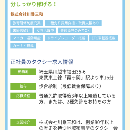
分しっかり稼げる！
株式会社川乗三和
教育研修制度充実
二種免許費用負担・取得支援あり
未経験歓迎
女性活躍中
普通免許のみでOK
マイカー通勤可能
ドライブレコーダー搭載
ETC車載器搭載
カーナビ搭載
正社員のタクシー求人情報
埼玉県川越市福田35-6
勤務地
東武東上線「霞ヶ関」駅より車16分
歩合給制（最低賃金保障あり）
給与
普通免許取得後3年以上経過している
応募資格
方、または、2種免許をお持ちの方
株式会社川乗三和は、創業80年以上
企業紹介
の歴史を持つ地域密着型のタクシー会