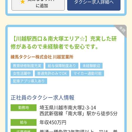
---- ■教育制度 新人研修10日間(研修
タクシー求人詳細へ
に追加
手当あり) 定期的な事故・無線等の研
修 月例教育 本社研修 交通事故防止研
修 交通事故適性診断 ■車両 全車オー
トマチック（クラウンセダン）一部ハ
イヤー仕様 GPS利用の衛星配車シス
テム ※営業所により多少異なりま
【川越駅西口＆南大塚エリア☆】充実した研
す。 ◆平均月収300,000円 埼玉県で
修があるので未経験者でも安心です。
トップクラスの売上です！ 女性乗務
員大歓迎・多数の女性乗務員が活躍し
練馬タクシー株式会社 川越営業所
ていますよ！ 電話での受注率が
教育研修制度充実
給与保障制度あり
未経験歓迎
60％！！ 1日のお仕事の半分以上が予
約になります！
女性活躍中
普通免許のみでOK
マイカー通勤可能
配車アプリ導入あり
正社員のタクシー求人情報
埼玉県川越市南大塚2-3-14
勤務地
西武新宿線「南大塚」駅から徒歩5分
年収450万円
給与
普通一種免許3年取得以上 又は 普