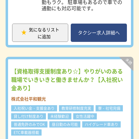
勤もラク。 駐車場もあるので車での
通勤にも対応可能です。
気になるリスト
タクシー求人詳細へ
に追加
【資格取得支援制度あり☆】やりがいのある
職場でいきいきと働きませんか？【入社祝い
金あり】
株式会社平和観光
入社祝い金・支援金あり
教育研修制度充実
寮・社宅完備
貸し付け制度あり
未経験歓迎
女性活躍中
普通免許のみでOK
昼日勤のみ可能
ハイグレード車あり
ETC車載器搭載