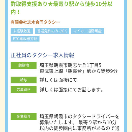
を大事にした職場環境を整えており、
許取得支援あり★最寄り駅から徒歩10分以
乗務員を第一に考えた経営方針となっ
内！
ています。 また、クラブ活動（ゴル
フ部、野球部等）も盛んに行われてお
有限会社志木合同タクシー
り、乗務員同士の交流も盛んです。
【車両環境】 全車両クラウン スーパ
未経験歓迎
普通免許のみでOK
マイカー通勤可能
ーデラックスですが、現在ジャパンタ
ETC車載器搭載
クシー導入中です。令和5年中には
50％がジャパンタクシーになりま
す。 また、日本で初めてドライブレ
正社員のタクシー求人情報
コーダーを開発した会社であり、全車
埼玉県朝霞市朝志ケ丘1丁目5
の前方と車内にドライブレコーダー設
勤務地
東武東上線「朝霞台」駅から徒歩9分
置済みで、カーナビ・バックモニター
も全車装着済みです。もちろん、コロ
詳しくは面接にて
給与
ナ対策もしております！全車大型L字
防犯ガラスにオゾン発生器のニューノ
詳しくは面接にてお話します。
応募資格
ーマルタクシーです。 【教育制度】
未経験者でも安心して働けるように、
ドライバーに必要な研修をご用意して
います。 二種免許取得の費用は会社
埼玉県朝霞市のタクシードライバーを
企業紹介
が全額負担します。(規定あり) もちろ
募集いたします。 最寄り駅から10分
ん研修中も10,000円/日（交通費込）
以内の徒歩圏内に事務所があるので通
の手当を支給しています。