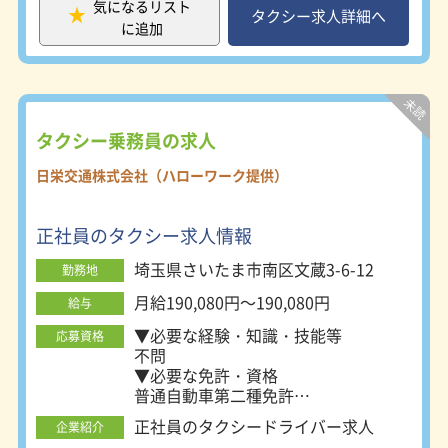
夫です。
気になるリスト
タクシー求人詳細へ
に追加
タクシー乗務員の求人
日栄交通株式会社（ハローワーク提供）
正社員のタクシー求人情報
埼玉県さいたま市南区文蔵3-6-12
勤務地
月給190,080円～190,080円
給与
▼必要な経験・知識・技能等
応募資格
不問
▼必要な免許・資格
普通自動車第二種免許
あれば尚可
正社員のタクシードライバー求人
企業紹介
普通自動車１種免許取得３年以上また