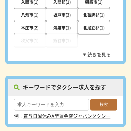
入間市(1)
入間郡(1)
朝霞市(1)
八潮市(1)
坂戸市(2)
北葛飾郡(1)
本庄市(2)
鴻巣市(1)
北足立郡(1)
秩父市(1)
熊谷市(1)
キーワードでタクシー求人を探す
例：
賞与
日曜休み
A型賃金
寮
ジャパンタクシー