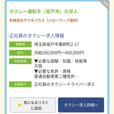
タクシー運転手（坂戸市）の求人
有限会社サツキハウス（ハローワーク提供）
正社員のタクシー求人情報
埼玉県坂戸市薬師町2-17
勤務地
月給200,000円～400,000円
給与
▼必要な経験・知識・技能等
応募資格
不問
▼必要な免許・資格
普通自動車第二種免許
必須
正社員のタクシードライバー求人
企業紹介
二種免許養成あり（条件付き）
気になるリスト
タクシー求人詳細へ
に追加