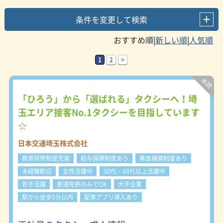
条件を変更して検索
|
|
1
2
>
「ひろう」から「選ばれる」タクシーへ！埼
玉エリア接客No.1タクシーを目指しています
☆
日本交通埼玉株式会社
教育研修制度充実
給与保障制度あり
事故補償制度あり
未経験歓迎
女性活躍中
50代・60代以上活躍中
若手活躍
普通免許のみでOK
大手企業
駅から徒歩5分以内
配車アプリ導入あり