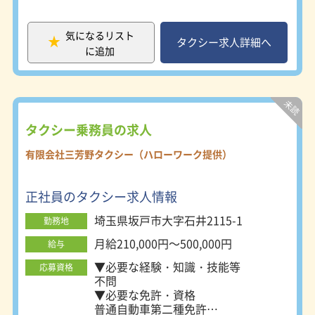
は２種免許
あれば尚可
普通自動車運転免許
気になるリスト
タクシー求人詳細へ
必須（ＡＴ限定可）
に追加
タクシー乗務員の求人
有限会社三芳野タクシー（ハローワーク提供）
正社員のタクシー求人情報
埼玉県坂戸市大字石井2115-1
勤務地
月給210,000円～500,000円
給与
▼必要な経験・知識・技能等
応募資格
不問
▼必要な免許・資格
普通自動車第二種免許