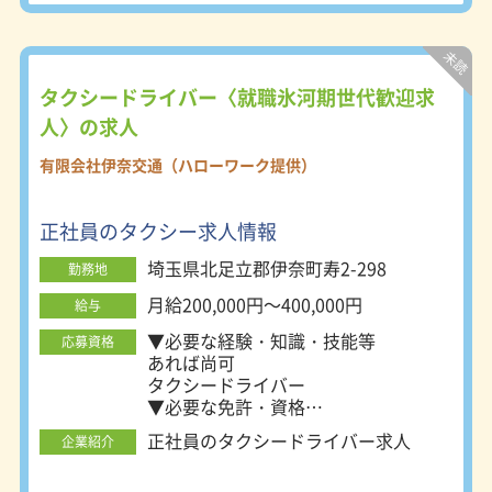
タクシードライバー〈就職氷河期世代歓迎求
人〉の求人
有限会社伊奈交通（ハローワーク提供）
正社員のタクシー求人情報
埼玉県北足立郡伊奈町寿2-298
勤務地
月給200,000円～400,000円
給与
▼必要な経験・知識・技能等
応募資格
あれば尚可
タクシードライバー
▼必要な免許・資格
普通自動車第二種免許
正社員のタクシードライバー求人
企業紹介
必須
普通自動車運転免許