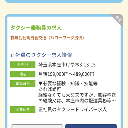
は、時間の使い方を自分でコントロー
ルできる点が大きな魅力です。休憩の
取り方や営業スタイルを工夫しなが
ら、自分のペースで働くことが可能。
仕事とプライベートのバランスを大切
タクシー乗務員の求人
にしたい方にも適した環境です。
有限会社明日香交通（ハローワーク提供）
正社員のタクシー求人情報
埼玉県本庄市けや木3-13-15
勤務地
月給199,000円～489,000円
給与
▼必要な経験・知識・技能等
応募資格
あれば尚可
経験なくても大丈夫ですが、旅客輸送
の経験又は、本庄市内の配達業務等市
内地理に詳し方であればなお良い
正社員のタクシードライバー求人
企業紹介
▼必要な免許・資格
精算業務で、小型の端末を使用するた
め、スマホ程度の操作ができれば大丈