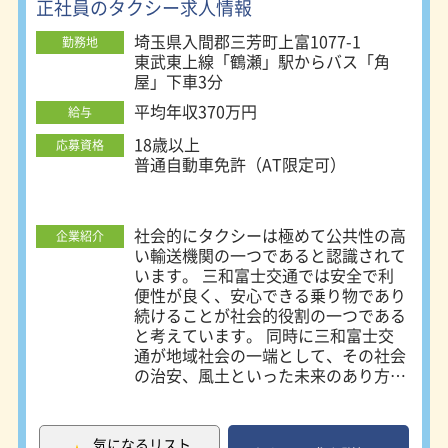
正社員のタクシー求人情報
めての方でも安心してタクシードライ
バーライフをスタートできますよ。
埼玉県入間郡三芳町上富1077-1
勤務地
また、乗務中も休憩時間もしっかり確
東武東上線「鶴瀬」駅からバス「角
保できる体制が整っているので、メリ
屋」下車3分
ハリをつけてバッチリ稼げます！
平均年収370万円
給与
18歳以上
応募資格
普通自動車免許（AT限定可）
社会的にタクシーは極めて公共性の高
企業紹介
い輸送機関の一つであると認識されて
います。 三和富士交通では安全で利
便性が良く、安心できる乗り物であり
続けることが社会的役割の一つである
と考えています。 同時に三和富士交
通が地域社会の一端として、その社会
の治安、風土といった未来のあり方を
よりよいものにしていくお手伝いが出
来ればと考えております。 ------------
---------PRポイント----------------------
気になるリスト