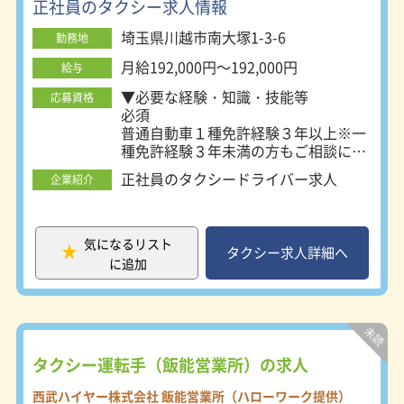
正社員のタクシー求人情報
埼玉県川越市南大塚1-3-6
勤務地
月給192,000円～192,000円
給与
▼必要な経験・知識・技能等
応募資格
必須
普通自動車１種免許経験３年以上※一
種免許経験３年未満の方もご相談に応
じます。
正社員のタクシードライバー求人
企業紹介
▼必要な免許・資格
普通自動車第二種免許
あれば尚可
普通自動車運転免許
気になるリスト
タクシー求人詳細へ
必須（ＡＴ限定可）
に追加
タクシー運転手（飯能営業所）の求人
西武ハイヤー株式会社 飯能営業所（ハローワーク提供）