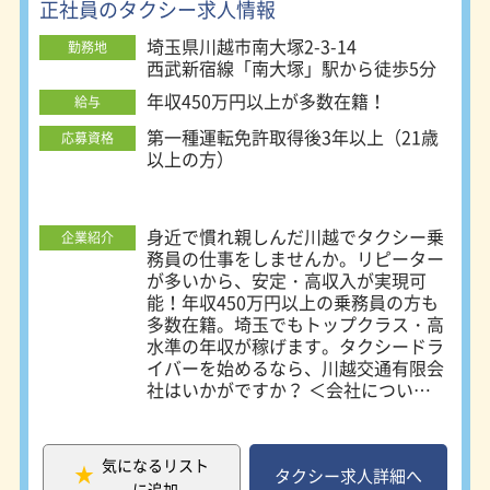
正社員のタクシー求人情報
埼玉県川越市南大塚2-3-14
勤務地
西武新宿線「南大塚」駅から徒歩5分
年収450万円以上が多数在籍！
給与
第一種運転免許取得後3年以上（21歳
応募資格
以上の方）
身近で慣れ親しんだ川越でタクシー乗
企業紹介
務員の仕事をしませんか。リピーター
が多いから、安定・高収入が実現可
能！年収450万円以上の乗務員の方も
多数在籍。埼玉でもトップクラス・高
水準の年収が稼げます。タクシードラ
イバーを始めるなら、川越交通有限会
社はいかがですか？ ＜会社について
＞ 川越交通は、全国最大規模の無線
グループ「東京無線」に加盟していま
す。さらにGOアプリとのダブル配車
気になるリスト
です。それに併せて、地元・地域のお
タクシー求人詳細へ
に追加