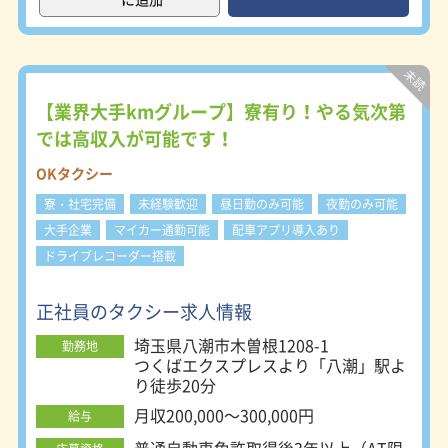
客様からの信頼も厚く、配車営業でご
利用いただいています。取引先が多
く、知名度も高く需要があるタクシー
会社として川越で乗務が可能です。
◆病院など専用電話の設置など積極的
に設置 個人のお客様からの知名度が
【業界大手kmグループ】寮有り！やる気次第
高いことで配車数が多いのが特徴で
では高収入が可能です！
す。病院の行き帰り（特にご高齢のお
客様）は通院日が決まっていることも
OKタクシー
多く定期的にご利用頂け、安定した営
寮・社宅完備
未経験歓迎
昼日勤のみ可能
夜勤のみ可能
業に繋がります。 ◆会社など法人契
約も多数がある為、優先的に配車 埼
大手企業
マイカー通勤可能
配車アプリ導入あり
玉トップクラスの法人契約数です。法
ドライブレコーダー搭載
人契約のお客様は、長距離・長時間の
ご利用や配車の依頼が多い為、単価が
高いのが特徴で結果として必然的に売
正社員のタクシー求人情報
り上げも高くなります。 【職場環
埼玉県八潮市木曽根1208-1
境】 採用者の90％以上が養成乗務員
勤務地
つくばエクスプレスより「八潮」駅よ
です。 個人を尊重したコミュニケー
り徒歩20分
ションと、家族的雰囲気を大事にした
職場環境を整えています。 乗務員を
月収200,000～300,000円
給与
第一に考えた経営方針になってます。