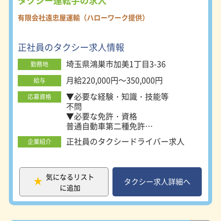
タクシー運転手の求人
有限会社遠忠屋運輸（ハローワーク提供）
正社員のタクシー求人情報
埼玉県鴻巣市加美1丁目3-36
勤務地
月給220,000円～350,000円
給与
▼必要な経験・知識・技能等
応募資格
不問
▼必要な免許・資格
普通自動車第二種免許
必須
正社員のタクシードライバー求人
企業紹介
介護福祉士
あれば尚可
介護職員初任者研修修了者
あれば尚可
気になるリスト
タクシー求人詳細へ
に追加