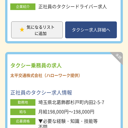
あれば尚可
正社員のタクシードライバー求人
企業紹介
普通自動車運転免許
必須（ＡＴ限定可）
気になるリスト
タクシー求人詳細へ
に追加
タクシー乗務員の求人
太平交通株式会社（ハローワーク提供）
正社員のタクシー求人情報
埼玉県北葛飾郡杉戸町内田2-5-7
勤務地
月給198,000円～198,000円
給与
▼必要な経験・知識・技能等
応募資格
不問