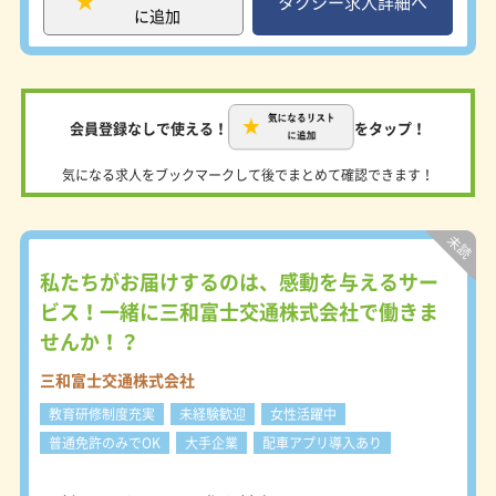
社員が未経験スタート！60歳以上大
タクシー求人詳細へ
に追加
歓迎！】 日本交通埼玉では、60歳以
上の方の応募も歓迎します！ 21歳か
ら60代の方まで、在籍社員の9割が未
経験からスタートして、立派なタクシ
ードライバーとなっています。タクシ
会員登録なしで使える！
をタップ！
ーは年齢に関係なく始められ、そして
長く働けるおススメの職業ですよ。
気になる求人をブックマークして後でまとめて確認できます！
【未経験でも安心の教育制度☆】 日
本交通埼玉では、充実した教育・研修
制度で、運転・接客・地理などについ
て丁寧に指導いたします。一生モノの
資格である2種免許を取得すれば、あ
私たちがお届けするのは、感動を与えるサー
なた次第で長く働けまよ。 乗務員デ
ビス！一緒に三和富士交通株式会社で働きま
ビュー後も、先輩ベテラン乗務員（班
長）がしっかりサポート！ 日々の業
せんか！？
務上の不安も相談できます。 【乗務
員の働きやすさ重視！】 全車ともオ
三和富士交通株式会社
ートマチック車・各種カード対応。車
教育研修制度充実
未経験歓迎
女性活躍中
内防犯カメラも装備で安心。 埼玉は
都内と違って、駅付けや無線配車が主
普通免許のみでOK
大手企業
配車アプリ導入あり
な仕事です。「流し」でお客様を探す
ような営業スタイルではないので、初