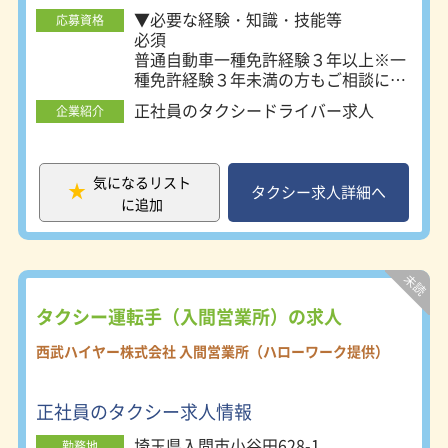
▼必要な経験・知識・技能等
応募資格
必須
普通自動車一種免許経験３年以上※一
種免許経験３年未満の方もご相談に応
じます。
正社員のタクシードライバー求人
企業紹介
▼必要な免許・資格
普通自動車第二種免許
あれば尚可
普通自動車運転免許
気になるリスト
タクシー求人詳細へ
必須（ＡＴ限定可）
に追加
タクシー運転手（入間営業所）の求人
西武ハイヤー株式会社 入間営業所（ハローワーク提供）
正社員のタクシー求人情報
埼玉県入間市小谷田628-1
勤務地