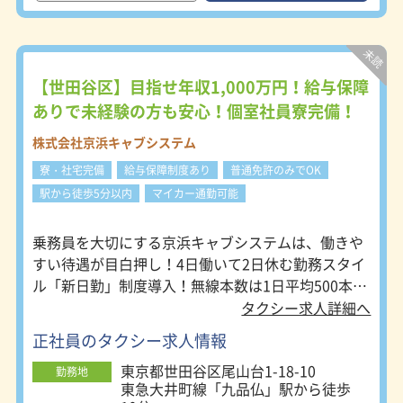
事】 運転してもらうのは、レクサ
ス、クラウン、アルファードなどの高
級車ばかり!ご自宅のそばに会社が駐
車場を借りるので、その高級車をその
まま乗ってOK！すべて白ナンバーを
【世田谷区】目指せ年収1,000万円！給与保障
つけているので第一種免許で問題あり
ありで未経験の方も安心！個室社員寮完備！
ません。 【50歳超でも普通!安心して
無理なく長く働けます】 50~60歳の方
株式会社京浜キャブシステム
が多数活躍中の当社。勤続40年で75
寮・社宅完備
給与保障制度あり
普通免許のみでOK
歳まで勤め上げた人もいます!拘束時
間は長めですが、実際に運転するのは
駅から徒歩5分以内
マイカー通勤可能
2~3時間なので無理なく働けます。移
動と待機の繰り返しの1日なので、空
乗務員を大切にする京浜キャブシステムは、働きや
いた時間は仮眠をしたりTVを観たり
すい待遇が目白押し！4日働いて2日休む勤務スタイ
してもOK!だいたいのお客様先には休
憩室や待機部屋が用意されていて、ソ
ル「新日勤」制度導入！無線本数は1日平均500本。
ファーや仮眠用ベッドがある会社も!
地域密着型のタクシー会社として多くのお客様から
タクシー求人詳細へ
体力的に無理がかからないので、長く
親しまれています！
続けている人がたくさん！ ※基本的
正社員のタクシー求人情報
には都内にある取引先企業への直行直
東京都世田谷区尾山台1-18-10
帰！ ※転居を伴う転勤はなし！ ※お
勤務地
東急大井町線「九品仏」駅から徒歩
客様車両もしくは電車で直接お客様指