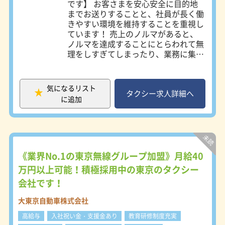
業所／武蔵野市 ※国際自動車株式会
です】 お客さまを安心安全に目的地
【ダイバーシティ採用推進中！】
社（T2） JR各線、京王井の頭線「吉
までお送りすることと、社員が長く働
日の丸交通では性別、人種、国籍、宗
祥寺駅」より徒歩5分 6）三鷹営業所
きやすい環境を維持することを重視し
教などの垣根を超えたダイバーシティ
／三鷹市 ※国際自動車株式会社
ています！ 売上のノルマがあると、
採用を行っています。
（T2） JR各線「三鷹駅」よりバス10
ノルマを達成することにとらわれて無
外国人の方（150名／2024年12月時
分 無料シャトルバス運行有 7）世田谷
理をしすぎてしまったり、業務に集中
点）、LGBTQの方（20名／2024年12
営業所／世田谷区 ※国際自動車株式
できなかったりします。当社ではその
月時点）たちが働きやすい環境を整備
会社（T2） 東急田園都市線「桜新町
ような負荷は一切なく、ピリピリした
しています。
駅」より徒歩5分 ★転勤なし。 ★勤務
空気感もありません。 腕よりも心で
お気軽にご応募ください。見学も大歓
気になるリスト
地の希望を考慮します。 ★Uターン・
運転をしていきたい方、笑顔とホスピ
タクシー求人詳細へ
迎です。
に追加
Iターン歓迎します。
タリティでお客さまをお迎えしたい
方、ぜひ日の丸交通グループで安全第
一なタクシードライバーになってみま
せんか？ご応募お待ちしています！
【日の丸交通が選ばれる理由】 タク
シーアプリ（GO、Uber、DiDi）、シ
《業界No.1の東京無線グループ加盟》月給40
ェア乗りタクシーアプリNearMe、自
万円以上可能！積極採用中の東京のタクシー
社無線の5つを使える都内唯一のタク
会社です！
シー会社です。また、売上が高いドラ
イバーが講師を務める日の丸ゼミナー
大東京自動車株式会社
ル、eラーニング動画、個別添乗指導
など、さまざまなバックアップ体制を
高給与
入社祝い金・支援金あり
教育研修制度充実
整えているので無理な運転をしなくて