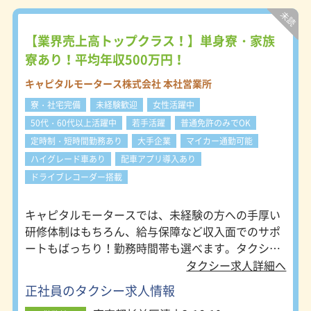
タートできます。 研修中の社宅費は
特別に月額１万円で入居できます。
（乗務開始後は会社が月額家賃の半額
【業界売上高トップクラス！】単身寮・家族
を１年間負担します。） 【納得がい
寮あり！平均年収500万円！
く研修体制】 当社社員の95％以上は
タクシー業務未経験者で、しかも地方
キャピタルモータース株式会社 本社営業所
からの出身者が大勢活躍しています。
寮・社宅完備
未経験歓迎
女性活躍中
その分、研修体制には特別に力を入れ
ています。まず、二種免許を取得する
50代・60代以上活躍中
若手活躍
普通免許のみでOK
際は合宿などの教習所に委託すること
定時制・短時間勤務あり
大手企業
マイカー通勤可能
なく、当社のドライバー経験を持った
ハイグレード車あり
配車アプリ導入あり
運行管理者がマンツーマンで指導しま
す。また資格取得後は最低でも1週間
ドライブレコーダー搭載
以上、ジャパンタクシー研修車にて、
稼げるポイントを巡ったり、道交法違
キャピタルモータースでは、未経験の方への手厚い
反をしやすい地点を実際に走行しなが
研修体制はもちろん、給与保障など収入面でのサポ
ら実地学習をしていただきます。 こ
うして不安を払拭してもらい、乗務を
ートもばっちり！勤務時間帯も選べます。タクシー
開始していただきます。 【高営収を
業界にありがちな長時間労働、低収入のイメージを
タクシー求人詳細へ
安定して上げられる環境】 タクシー
変えて、性別年齢、経験問わず働きやすいタクシー
会社はどこもみな同じではありませ
正社員のタクシー求人情報
会社を目指しています。
ん。 当社は上述のとおり、未経験者