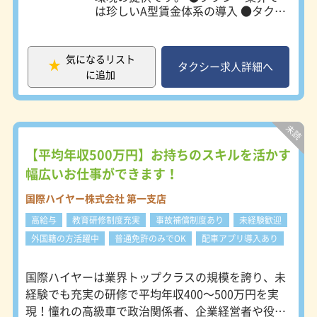
は珍しいA型賃金体系の導入 ●タクシ
ー未経験者でも安心の研修サポート体
制 ●二種免許取得費用は全額当社負
担 ●全車IP無線、GOアプリ配車タブ
気になるリスト
レット、カーナビ、ドライブレコーダ
タクシー求人詳細へ
に追加
など全車に完備 など、未経験でタク
シードライバーになる方も安心して活
躍できる体制を整えているのはもちろ
ん、 ●各営業所からすぐの社員寮 ●
最寄り駅から近く通いやすい各営業所
●充実した福利厚生 ●75歳まで勤務
【平均年収500万円】お持ちのスキルを活かす
可能 と、長く働き続けていただける
幅広いお仕事ができます！
環境もあります。 首都圏内外から毎
日多くの人たちが行きかう池袋エリア
国際ハイヤー株式会社 第一支店
を中心に、日興自動車グループでタク
高給与
教育研修制度充実
事故補償制度あり
未経験歓迎
シードライバーデビューしてみません
か？ ■営業エリア 営業する主なエリ
外国籍の方活躍中
普通免許のみでOK
配車アプリ導入あり
アは、都外から訪れる方が比較的多
く、タクシーを利用するお客様を見つ
国際ハイヤーは業界トップクラスの規模を誇り、未
けやすい環境です。 また、都心部に
経験でも充実の研修で平均年収400～500万円を実
も近いため、短い時間で都心へ行き、
短い時間で営業所へ戻る事が可能で
現！憧れの高級車で政治関係者、企業経営者や役