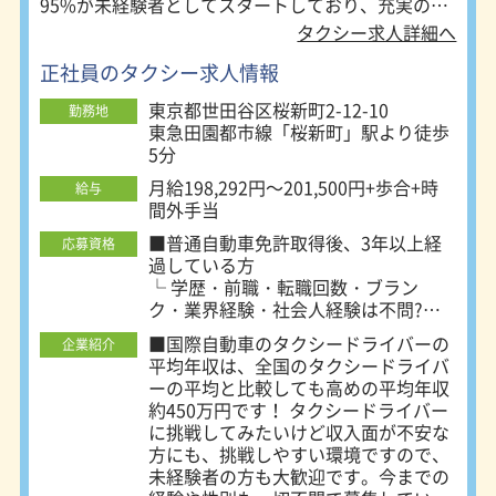
95%が未経験者としてスタートしており、充実の研
韓国語などの語学力を活かして、海外
のVIPやゲストの送迎をします。社内
修制度や国際自動車グループ自慢の福利厚生で初年
タクシー求人詳細へ
の語学教育にも力をいれています。
度から年収400万円以上を実現しています！
正社員のタクシー求人情報
〇観光タクシー 観光コースは自由自
在。東京を知り尽くした観光タクシー
東京都世田谷区桜新町2-12-10
勤務地
ドライバーが、お客さまのニーズに合
東急田園都市線「桜新町」駅より徒歩
わせた、自由で贅沢な東京観光案内を
5分
します。 ～管理職へステップアップ
する～ 自分の経験を活かして部下の
月給198,292円～201,500円+歩合+時
給与
指導や教育、営業所の管理など幅広い
間外手当
仕事を担う管理職へとステップアップ
■普通自動車免許取得後、3年以上経
応募資格
することが出来ます。高い意識を持っ
過している方
て仕事に取り組める人財には、早くか
└ 学歴・前職・転職回数・ブラン
ら責任あるポジションを任されるの
ク・業界経験・社会人経験は不問?
で、実力次第では各事業会社の社長や
└ 未経験者・第二新卒・他業界や他
国際グループの経営幹部への道もあり
■国際自動車のタクシードライバーの
企業紹介
職種からのキャリアチェンジ希望者、
ます。 ～個人タクシー事業として独
平均年収は、全国のタクシードライバ
歓迎?
立する～ kmは個人タクシー事業への
ーの平均と比較しても高めの平均年収
独立も応援しています！1年間で45人
約450万円です！ タクシードライバー
★95％が未経験スタートです?
が個人タクシードライバーとして独立
に挑戦してみたいけど収入面が不安な
ドライバーは20代から60代以上まで
しています。個人事業主としてのスキ
方にも、挑戦しやすい環境ですので、
様々で、入社時の平均年齢は41歳。
ルとマインドが得られるのもkmの教
未経験者の方も大歓迎です。今までの
前職は営業・販売・エンジニア・自営
育体系があるからこそ。※独立して個