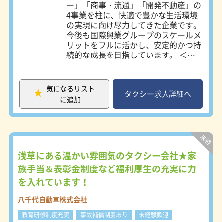
ー」「商事・流通」「開発不動産」の
4事業を柱に、快適で豊かな生活環境
の実現に向け尽力してきた企業です。
今後も国際興業グループのスケールメ
リットをフルに活かし、安定的かつ持
続的な成長を目指しています。 ＜仕
事内容＞ ハイヤー運転士として企業
役員・政治家・芸能人など各界をリー
ドするVIPの方々の送迎をお任せしま
気になるリスト
す。 「安心・安全・快適」な移動空
タクシー求人詳細へ
に追加
間をご提供するために、アクセル・ブ
レーキ・ハンドル捌きなどの運転操作
はもちろんのこと、車内の気温や
BGMなど常にお客さまへの気配りを
大切にし、最高の運送サービスを提供
することが求められます。 ＜PRポイ
浅草にある温かい雰囲気のタクシー会社★家
ント＞ ◆高収入を実現 昇給・各種手
族手当＆表彰金制度など福利厚生の充実に力
当・交通費規定支給・退職金制度など
を入れています！
プラスアルファの収入が多彩にあり、
入社1年目で月収40万円が可能です！
八千代自動車株式会社
入社2年目で年収500万円以上、6年目
以降で600万円以上も目指せます！ 賞
教育研修制度充実
事故補償制度あり
未経験歓迎