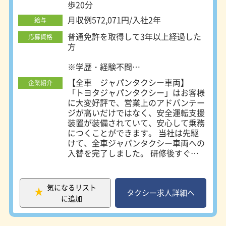
歩20分
月収例572,071円/入社2年
給与
普通免許を取得して3年以上経過した
応募資格
方
※学歴・経験不問
※当社独自のタクシー乗務員養成プロ
【全車 ジャパンタクシー車両】
企業紹介
グラムにより必要な資格を取得してい
「トヨタジャパンタクシー」はお客様
ただきます。
に大変好評で、営業上のアドバンテー
※タクシー経験は全く不要です。
ジが高いだけではなく、安全運転支援
当社社員の95％以上はタクシー未経
装置が装備されていて、安心して乗務
験者です。未経験からタクシードライ
につくことができます。 当社は先駆
バーを始めた先輩がたくさんいるの
けて、全車ジャパンタクシー車両への
で、アドバイス、相談に乗ってくれ
入替を完了しました。 研修後すぐに
る、未経験者の気持が分かる人がたく
ジャパンタクシー車両で営業が可能で
さんいるのも当社の魅力です。
す。 【完全個室の借上社宅完備】 地
当社の風土があなたを効率的にハイレ
方から応募される方には、会社から徒
ベル乗務員に仕立て上げます。
気になるリスト
歩圏内のレオパレス物件を借り上げま
タクシー求人詳細へ
に追加
す。冷蔵庫・洗濯機・エアコン・テレ
ビ・クローゼットなどが完備されてい
ますので、手回り品だけで新生活がス