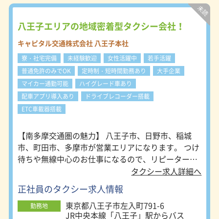
展開で安定企業 グループ本社の京浜
交通株式会社、人材派遣のケイヒン・
オーガナイズ株式会社、 自動車保険
八王子エリアの地域密着型タクシー会社！
事業などを行う京浜企業株式会社な
キャピタル交通株式会社 八王子本社
ど、タクシー事業以外も含めて幅広い
グループ事業を展開しています。 ■
寮・社宅完備
未経験歓迎
女性活躍中
若手活躍
ドライバーファーストの福利厚生 賞
普通免許のみでOK
定時制・短時間勤務あり
大手企業
与年3回支給、車通勤・バイク通勤・
自転車通勤はすべてOK、駐車場代無
マイカー通勤可能
ハイグレード車あり
料、 寮からの自社バス送迎あり、二
配車アプリ導入あり
ドライブレコーダー搭載
種免許取得制度あり、給与保障制度あ
ETC車載器搭載
り、 エアコンや一部家具付き格安寮
も完備など充実した福利厚生で働きや
すい環境が整っています。 ■未経験
【南多摩交通圏の魅力】 八王子市、日野市、稲城
者歓迎！ 二免許取得費用、教習所費
市、町田市、多摩市が営業エリアになります。 つけ
用は全額会社負担します。 （24万円
待ちや無線中心のお仕事になるので、リピーター率
を貸与し、毎月1万円返済いただき完
が非常に高いです。また、近隣には大型病院や大学
済後に24万円を支給します) また、給
タクシー求人詳細へ
与保障250,000円×3ヶ月間があり、
の顧客が多数おります！当社では、地元在住の方が
正社員のタクシー求人情報
寮費も半年間免除です。 入社後の研
9割近くいますので地元に慣れ親しんだ道を案内す
修で懇切丁寧に教育しますので、タク
東京都八王子市左入町791-6
るのに長けています！ ☆営業範囲：八王子市・日野
勤務地
シードライバーが初めての人でも安心
JR中央本線「八王子」駅からバス
市・町田市・多摩市・稲城市 【社内環境】 当社で