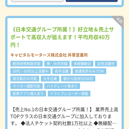
ーナビ全車搭載！全車AT車、Suica・
クレジット決済機能・ETC機能も搭載
しています。また、防犯対策としてド
ライブレコーダー・防犯カメラも完備
しておりますので、乗務中も安心で
《日本交通グループ所属！》好立地＆売上サ
す。
ポートで高収入が狙えます！平均月収40万
円！
キャピタルモータース株式会社 井草営業所
教育研修制度充実
寮・社宅完備
未経験歓迎
女性活躍中
50代・60代以上活躍中
若手活躍
普通免許のみでOK
昼日勤のみ可能
大手企業
駅から徒歩5分以内
マイカー通勤可能
ハイグレード車あり
配車アプリ導入あり
ドライブレコーダー搭載
【売上No.1の日本交通グループ所属！】 業界売上高
TOPクラスの日本交通グループに加入しておりま
す。 ◆法人チケット契約社数1万社以上 ◆無線配車