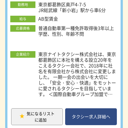
東京都葛飾区奥戸4-7-5
勤務地
JR総武線「新小岩」駅から車6分
AB型賃金
給与
普通自動車第一種免許取得後3年以上
応募資格
学歴、性別、年齢不問
東京ナイトタクシー株式会社は、東京
企業紹介
都葛飾区に本社を構える設立20年を
こえるタクシー会社で、2018年に社
名を有限会社から株式会社に変更しま
した。 一期一会の出会いを大切に
し、「安全・安心・快適」をモットー
に愛されるタクシーを目指していま
す。 ＜国際自動車グループ加盟で安
定した収入が可能！＞ タクシー業界
大手の国際自動車グループに加盟して
います。駅や商業施設などに設置され
気になるリスト
ている国際自動車グループ専用乗り場
タクシー求人詳細へ
に追加
を利用することができ、タクシーチケ