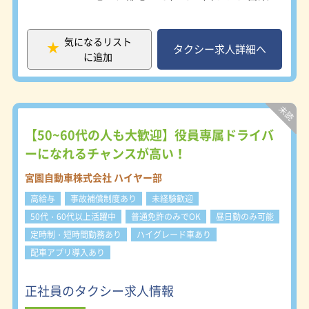
有利。 未経験者の免許取得も支援し
額会社が支援しています。 タクシー
ます！ 【営業区域】 東京特別区・三
業界特有の縛り期間や返済義務はあり
鷹市・武蔵野市 ★都内最大規模の
ません！ ◆長期雇用で安心して働け
気になるリスト
「東京無線」グループ所属！ 固定客
タクシー求人詳細へ
る 定年は65歳ですが、65歳以降も70
に追加
も多く、車両設備も充実しているので
歳まで嘱託ドライバーとして働けま
安心して働けます。 ＜一日の仕事の
す。 また、脳ドックやSASの検査補
流れ＞ ▼出勤、点呼 勤務シフトにし
助制度があり、健康面でも安心して長
たがって営業所に出勤 ▼乗務 点呼を
く働くことができます。 ◆充実の福
終えたら出庫、乗務を開始します。
利厚生 職務乗車証の提示で当社路線
▼休憩 休憩も立派な仕事です。 ▼乗
【50~60代の人も大歓迎】役員専属ドライバ
バスを無料で利用できるほか家族乗車
務終了 乗務が終わったら、帰庫。
証の貸与、グループホテルやゴルフ場
ーになれるチャンスが高い！
【研修】 一種入社の場合＝研修期間
の割引利用制度、生保・損保の割引加
約30日 二種入社の場合＝研修期間約
入や自動車保険の団体割引もあり！
宮園自動車株式会社 ハイヤー部
14日
さらに、独身寮を完備しており、月額
高給与
事故補償制度あり
未経験歓迎
約1万円（水道光熱費込み）で利用で
きます。 その他にも、フットサル大
50代・60代以上活躍中
普通免許のみでOK
昼日勤のみ可能
会や野球大会などの職場対抗スポーツ
定時制・短時間勤務あり
ハイグレード車あり
大会や、 社員の家族も参加できるハ
配車アプリ導入あり
イキング＆BBQ大会や親子レクリエ
ーションなど様々なイベントを多数開
催！ 職場や職種の垣根を超えた交流
正社員のタクシー求人情報
ができ、働きやすいアットホームな雰