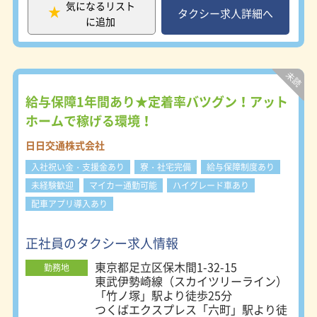
気になるリスト
ます！
▼▽キャピタルモータースで働くメリ
タクシー求人詳細へ
に追加
ットをご紹介▽▼ (1)業界売上高TOP
クラスの「日本交通グループ」に加
入！ →営業するうえで、多くのサ
ポートが受けられます。他社より高収
入が狙えるチャンス！ (2)タクシー営
業に有利な「杉並エリア」 →都心
給与保障1年間あり★定着率バツグン！アット
まで近いので、効率よい営業ができま
ホームで稼げる環境！
す◎ (3)業界ナンバーワンを目指して
いる充実した研修体制！ →未経験
日日交通株式会社
者を積極採用＆しっかり教育していま
入社祝い金・支援金あり
寮・社宅完備
給与保障制度あり
す。 (4)長く働ける「65歳定年制度」
→安心して長く働いていただくこと
未経験歓迎
マイカー通勤可能
ハイグレード車あり
が可能です！ (5)安心の「車内外装
配車アプリ導入あり
備」を用意 →ハイグレード車、ド
ライブレコーダー、防犯カメラ、自動
日報システム等を導入しています！
正社員のタクシー求人情報
(6)「新しいタクシーのカタチ」の取
東京都足立区保木間1-32-15
り組みも積極的に行っています！
勤務地
東武伊勢崎線（スカイツリーライン）
「竹ノ塚」駅より徒歩25分
つくばエクスプレス「六町」駅より徒