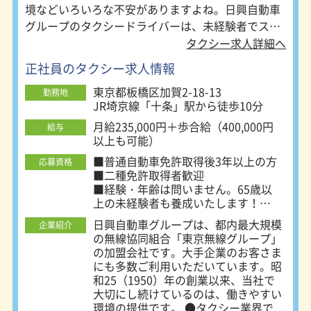
境などいろいろな不安がありますよね。日興自動車
グループのタクシードライバーは、未経験者でスタ
ートした人がほとんど！初めての不安を解消するポ
タクシー求人詳細へ
イントが、日興自動車グループにはあります！興味
正社員のタクシー求人情報
のある方は気軽にお問い合わせください。
東京都板橋区加賀2-18-13
勤務地
JR埼京線「十条」駅から徒歩10分
月給235,000円＋歩合給（400,000円
給与
以上も可能）
■普通自動車免許取得後3年以上の方
応募資格
■二種免許取得者歓迎
■経験・年齢は問いません。65歳以
上の未経験者も養成いたします！
日興自動車グループは、都内最大規模
企業紹介
タクシー乗務員のお仕事に興味をお持
の無線協同組合「東京無線グループ」
ちの方はお気軽にご応募ください。
の加盟会社です。大手企業のお客さま
にも多数ご利用いただいています。昭
和25（1950）年の創業以来、当社で
大切にし続けているのは、働きやすい
環境の提供です。 ●タクシー業界で