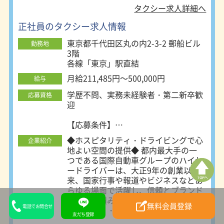
す。限られた勤務時間を有効に使うこ
員、報道機関に勤める方など普段はお会いできない
タクシー求人詳細へ
とができるので、効率的に稼ぐことが
VIPを安全に送迎するお仕事です！
できますよ！ ■日興自動車グループ
正社員のタクシー求人情報
とは 日興自動車グループは、都内最
東京都千代田区丸の内2-3-2 郵船ビル
大規模の無線協同組合”東京無線グル
勤務地
3階
ープ”の中でも最大規模の加盟会社で
各線「東京」駅直結
す。 東京無線は大手企業やメディア
関係の顧客を多く持ち、チケット契約
月給211,485円～500,000円
給与
も多数。また、スマートフォン用アプ
リも展開しており、無線からの配車依
学歴不問、実務未経験者・第二新卒歓
応募資格
頼も非常に多いグループです。 今回
迎
募集している3箇所の営業所は、どこ
も好立地で各線の駅から近く通勤にも
【応募条件】
便利です。 以下の会社にて採用強化
■学歴・経験すべて一切不問！
◆ホスピタリティ・ドライビングで心
企業紹介
中です↓↓ ◎日興自動車交通株式会
■未経験歓迎
地よい空間の提供◆ 都内最大手の一
社 東京都板橋区加賀2-18-13 JR埼京
■普通免許取得1年以上の方
つである国際自動車グループのハイヤ
線「十条駅」から徒歩10分 ◎日興タ
ードライバーは、大正9年の創業以
クシー株式会社 東京都板橋区加賀2-
【求める人材像】
来、国家行事や報道やビジネスなどあ
18-15 JR埼京線「十条駅」から徒歩7
◎人と接することが好きな方
らゆる場面で活躍し、信頼とブランド
分 ◎日興自動車株式会社 東京都豊島
◎笑顔でコミュニケーションをとるこ
を着実に積み上げてきました。 ホス
区池袋本町1-12-1 東武東上線「北池
とが出来る方
無料会員登録
電話でお問合せ
ピタリティ・ドライビングで心地よい
袋駅」から徒歩5分
◎車が好き、高級車に興味がある方
友だち登録
空間を提供し、政府関係者や、国内外