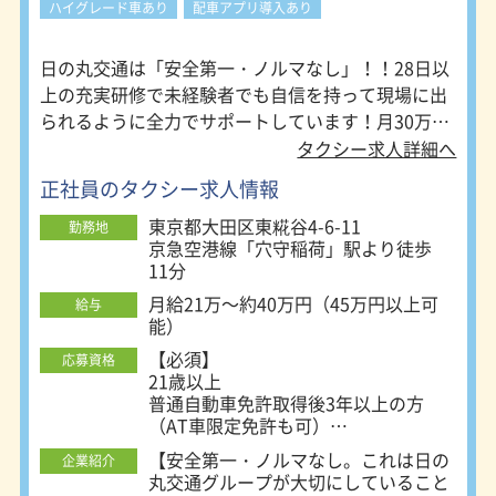
ハイグレード車あり
配車アプリ導入あり
クスプレス線「南千住駅」より徒歩
新設、教育を専門にしている講師が
15分 無料シャトルバス運行有 4）板
10名以上います。その為、未経験者
橋営業所／板橋区 ※国際自動車株式
でも活躍できる環境が整っています。
日の丸交通は「安全第一・ノルマなし」！！28日以
会社（T2） 都営三田線「志村三丁目
kmグループが目指す「業界変革」の
上の充実研修で未経験者でも自信を持って現場に出
駅」より徒歩5分 無料シャトルバス運
柱となるのが「kmグループのホスピ
られるように全力でサポートしています！月30万円
行有 5）吉祥寺営業所／武蔵野市 ※国
タリティ」の浸透であり、「ホスピタ
際自動車株式会社（T2） JR各線、京
の給与保障もあり、自由に選べる乗務日数であなた
リティ」を実践していける人財を育成
タクシー求人詳細へ
王井の頭線「吉祥寺駅」より徒歩5分
することです。 ◆勤務地◆ 1）東雲営
のライフスタイルに合わせて働けます。
正社員のタクシー求人情報
6）三鷹営業所／三鷹市 ※国際自動車
業所／江東区 ※国際自動車株式会社
株式会社（T2） JR各線「三鷹駅」よ
（T1） りんかい線「東雲駅」より徒
東京都大田区東糀谷4-6-11
勤務地
りバス10分 無料シャトルバス運行有
歩5分 無料シャトルバス運行有 2）羽
京急空港線「穴守稲荷」駅より徒歩
7）世田谷営業所／世田谷区 ※国際自
田営業所／大田区 ※国際自動車株式
11分
動車株式会社（T2） 東急田園都市線
会社（T1） 京急本線「平和島駅」よ
「桜新町駅」より徒歩5分 ★転勤な
り徒歩15分 無料シャトルバス運行有
月給21万～約40万円（45万円以上可
給与
し。 ★勤務地の希望を考慮します。
3）台東営業所／台東区 ※国際自動車
能）
★Uターン・Iターン歓迎します。
株式会社（T1） JR常磐線、東京メト
【必須】
応募資格
ロ日比谷線、つくばエクスプレス線
21歳以上
「南千住駅」より徒歩15分 無料シャ
普通自動車免許取得後3年以上の方
トルバス運行有 4）板橋営業所／板橋
（AT車限定免許も可）
区 ※国際自動車株式会社（T2） 都営
◎学歴不問、未経験者大歓迎、全車
三田線「志村三丁目駅」より徒歩5分
【安全第一・ノルマなし。これは日の
企業紹介
AT車（カーナビ完備）
無料シャトルバス運行有 5）吉祥寺営
丸交通グループが大切にしていること