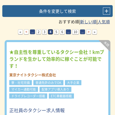
稲城市(1)
あきる野市(1)
西東京市(1)
条件を変更して検索
東村山市(1)
多摩市(1)
|
|
«
<
...
2
3
4
5
6
...
10
...
>
»
★自主性を尊重しているタクシー会社！kmブ
ランドを生かして効率的に稼ぐことが可能で
す！
東京ナイトタクシー株式会社
寮・社宅完備
普通免許のみでOK
大手企業
マイカー通勤可能
配車アプリ導入あり
ドライブレコーダー搭載
ETC車載器搭載
正社員のタクシー求人情報