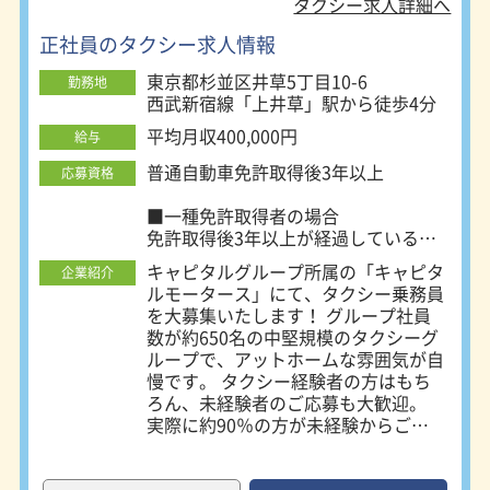
件数都内トップクラス ◆ Suica（スイカ）などの交
タクシー求人詳細へ
通系ICカード利用OK ◆ 業界初のスマートフォン配
正社員のタクシー求人情報
車 ◆都内専用乗り場を多数設置（六本木ヒルズ、東
東京都杉並区井草5丁目10-6
京ミッドタウンなど） などお客様から選ばれるタク
勤務地
西武新宿線「上井草」駅から徒歩4分
シーの要素が満載。そのため乗務開始後も収入が安
定します！ 【未経験者歓迎！長く働けることが魅力
平均月収400,000円
給与
です！】 未経験の方にも安心して働いていただける
普通自動車免許取得後3年以上
応募資格
よう、入社後の教育・研修に力を入れています！二
種免許の取得から車内設備、法令関係、接客方法や
■一種免許取得者の場合
免許取得後3年以上が経過している
タクシーの流し方など、収入をいかに安定させるか
方。
積極的に指導しています。また、定年後再雇用も積
キャピタルグループ所属の「キャピタ
企業紹介
二種免許の取得支援制度有あり
極的に行っておりますので、安心して長く働いてい
ルモータース」にて、タクシー乗務員
を大募集いたします！ グループ社員
ただくことができます。 【タクシー営業に有利な杉
■二種免許取得者の場合
数が約650名の中堅規模のタクシーグ
並立地！】 都心から近い杉並区に営業所を置いてい
経験未経験不問
ループで、アットホームな雰囲気が自
るので、効率の良いタクシー営業ができます。朝は
慢です。 タクシー経験者の方はもち
観光タクシーや介護タクシーに興味が
ゆっくり出庫し、地元で通勤の方や病院通院の方
ろん、未経験者のご応募も大歓迎。
ある方も歓迎中！
を。 夜の時間帯は、仕事終わりのビジネスマンなど
実際に約90％の方が未経験からご入
社されています。 万全の教育体制と
を都心で輸送。 もちろん、帰庫の時間もかかりませ
安全運行サポート制度で、安心して活
んので、無駄なく毎月・毎年安定した収入が見込め
躍できる場をご用意しています☆