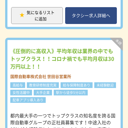
休憩のタイミングが合えば食堂に皆で
けでもOKです。独自の集客力で1日の
行ったり、「今日から○○で工事が始
売上の3分の1は確保できるため、安
まるらしいよ」などの情報を交換した
気になるリスト
定して稼げます。年収を下げられない
タクシー求人詳細へ
りと人間関係は良好です。
に追加
方も、ご家族のいる方も安心して転職
ここ5年で629名もの大学新卒者も入
できる会社です。 【国際自動車で
社し、この春にも107名の新卒ドライ
は、一人ひとりが自分らしいキャリア
バーが誕生。
を開発し、主体的に仕事に取り組むこ
3年で400名以上の20代を採用し、定
とを応援します！！】 現場のプロフ
着率は83％です。
ェッショナルとしてタクシードライバ
《圧倒的に高収入》平均年収は業界の中でも
ーとしての道を極めることや、管理職
トップクラス！！コロナ禍でも平均月収は30
★未経験スタート向けの研修充実?
として活躍することはもちろん、個人
約1ヶ月間の充実した研修がありま
万円以上！！
タクシーとして独立することさえも、
す。
国際自動車で培ったホスピタリティの
まずは普通自動車第二種免許を取得し
国際自動車株式会社 世田谷営業所
実践であり、組織ひいては業界の活性
（全額会社負担）、その後に地理や接
化に繋がると信じているからです。そ
高給与
教育研修制度充実
給与保障制度あり
未経験歓迎
客を学びます。
の例をご紹介します！ ～タクシード
研修中も日給をお支払いします。
女性活躍中
大手企業
駅から徒歩5分以内
ライバーとしての道を極める～ 〇マ
配車アプリ導入あり
タニティ・マイタクシー 24時間365
日対応の専用ダイヤルを用意し、通院
や陣痛時の病院送迎をサポートする社
都内最大手の一つでトップクラスの知名度を誇る国
会貢献性の高いサービスです。 〇バ
際自動車グループの正社員募集です！中途入社の
イリンガルタクシー 英語・中国語・