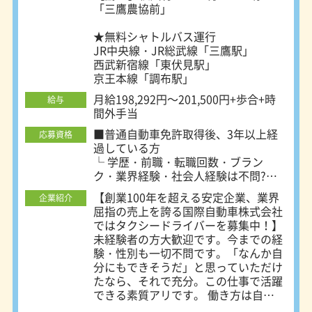
「三鷹農協前」
★無料シャトルバス運行
JR中央線・JR総武線「三鷹駅」
西武新宿線「東伏見駅」
京王本線「調布駅」
月給198,292円～201,500円+歩合+時
給与
間外手当
■普通自動車免許取得後、3年以上経
応募資格
過している方
└ 学歴・前職・転職回数・ブラン
ク・業界経験・社会人経験は不問?
└ 未経験者・第二新卒・他業界や他
【創業100年を超える安定企業、業界
企業紹介
職種からのキャリアチェンジ希望者、
屈指の売上を誇る国際自動車株式会社
歓迎?
ではタクシードライバーを募集中！】
未経験者の方大歓迎です。今までの経
★95％が未経験スタートです?
験・性別も一切不問です。「なんか自
ドライバーは20代から60代以上まで
分にもできそうだ」と思っていただけ
様々で、入社時の平均年齢は41歳。
たなら、それで充分。この仕事で活躍
前職は営業・販売・エンジニア・自営
できる素質アリです。 働き方は自由
業などと多彩。
で、月11日だけ働くことも、日勤だ