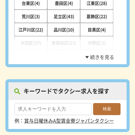
台東区(4)
墨田区(4)
江東区(28)
荒川区(3)
足立区(43)
葛飾区(22)
江戸川区(22)
品川区(10)
目黒区(4)
大田区(27)
世田谷区(23)
中野区(3)
杉並区(21)
練馬区(7)
豊島区(12)
北区(21)
板橋区(28)
八王子市(3)
立川市(2)
武蔵野市(3)
三鷹市(11)
キーワードでタクシー求人を探す
府中市(2)
昭島市(1)
調布市(2)
町田市(3)
小金井市(2)
小平市(1)
例：
賞与
日曜休み
A型賃金
寮
ジャパンタクシー
国分寺市(1)
国立市(3)
狛江市(1)