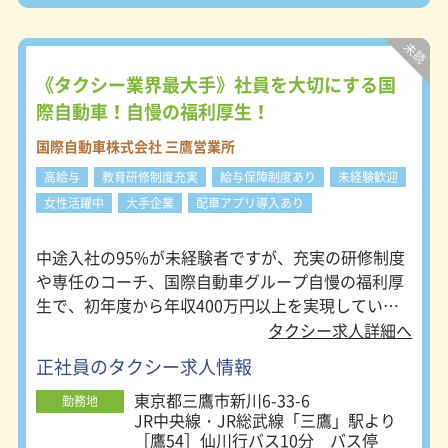
ット契約数は15000件を超えていま
す。安定した売上げと収入アップが目
指せる環境です。 ＜働きやすい環境
を整備！＞ 全車にABS・ETC・ドライ
ブレコーダーを装備しており、クレジ
《タクシー業界最大手》社員を大切にする国
ットカードも利用可能です。手書き不
際自動車！自慢の福利厚生！
要の日報自動化やカード決済手数料な
どの乗務員の負担はありません。社内
国際自動車株式会社 三鷹営業所
の設備も男女別の休憩室や仮眠室・ト
高給与
教育研修制度充実
給与保障制度あり
未経験歓迎
イレ・お風呂・シャワー室など常に清
潔に保っています。「健康優良企業認
女性活躍中
大手企業
配車アプリ導入あり
定」も受けており、企業全体で健康づ
くりに取組んでいます。
中途入社の95%が未経験者ですが、充実の研修制度
や専任のコーチ、国際自動車グループ自慢の福利厚
生で、初年度から年収400万円以上を実現していま
す！給与保障もあり、二種免許取得は会社負担で
タクシー求人詳細へ
す。 国際自動車ならタクシードライバーが初めての
正社員のタクシー求人情報
人でも無理なく乗務開始、安定して稼げて長く働き
東京都三鷹市新川6-33-6
続けられます！
勤務地
JR中央線・JR総武線「三鷹」駅より
［鷹54］仙川行バス10分 バス停