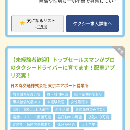
経験や性別も一切不問で募集していま
業などと多彩。
人タクシー事業を行うには必要な条件
す。 創業100年を超える安定企業、業
休憩のタイミングが合えば食堂に皆で
がいくつかあります。 ～ハイヤード
界屈指の売上を誇る国際自動車株式会
行ったり、「今日から○○で工事が始
ライバーへキャリアチェンジする～
社でタクシードライバーデビューしま
まるらしいよ」などの情報を交換した
気になるリスト
プロドライバーとしてのキャリアの1
しょう！ ■国際自動車株式会社は都
タクシー求人詳細へ
りと人間関係は良好です。
に追加
つにハイヤードライバーがあります。
内最大手の一つです！ 都内にタクシ
ここ5年で629名もの大学新卒者も入
国賓、政府関係者を始めとする国内外
ー会社は大小合わせて436社あり、そ
社し、この春にも107名の新卒ドライ
のVIPのお客さまにご指名をいただ
のうち4社が業界大手と言われていま
バーが誕生。
き、国家行事から報道、ビジネスとあ
す。売り上げや台数規模、従業員人
3年で400名以上の20代を採用し、定
らゆる場面で活躍しているのがkmの
数、会社規模などトップクラスを誇る
着率は83％です。
ハイヤードライバーです。運転技術は
国際自動車は業界最大手の一つであ
【未経験者歓迎】トップセールスマンがプロ
もとより、サービス・マナーにも優れ
り、「kmブランド」の安定感から多
のタクシードライバーに育てます！配車アプ
★未経験スタート向けの研修充実?
たプロフェッショナル・ドライバーと
くのお客さまに選ばれています。「ホ
約1ヶ月間の充実した研修がありま
リ充実！
して活躍をしていただきます。 ◆勤
スピタリティ・ドライビングkm～お
す。
務地◆ 1）東雲営業所／江東区 ※国際
客さまの笑顔を、私たちの喜びとし
まずは普通自動車第二種免許を取得し
日の丸交通株式会社 東京エアポート営業所
自動車株式会社（T1） りんかい線
て」をモットーに掲げ「おもてなし」
（全額会社負担）、その後に地理や接
「東雲駅」より徒歩5分 無料シャトル
の最先端にいることを目指していま
教育研修制度充実
寮・社宅完備
給与保障制度あり
客を学びます。
バス運行有 2）羽田営業所／大田区 ※
す。 ■国際自動車のタクシードライ
研修中も日給をお支払いします。
事故補償制度あり
未経験歓迎
女性活躍中
国際自動車株式会社（T1） 京急本線
バーが未経験でも、ペーパードライバ
「平和島駅」より徒歩15分 無料シャ
50代・60代以上活躍中
若手活躍
普通免許のみでOK
ーでもできます！ 入社後約2ヶ月の充
トルバス運行有 3）台東営業所／台東
実した研修プラン＆入社後のフォロ
電話・リモート面接可能
昼日勤のみ可能
夜勤のみ可能
区 ※国際自動車株式会社（T1） JR常
ー、赤坂には研修のために「kmグル
定時制・短時間勤務あり
休日が多め
大手企業
磐線、東京メトロ日比谷線、つくばエ
ープ赤坂ホスピタリティカレッジ」を