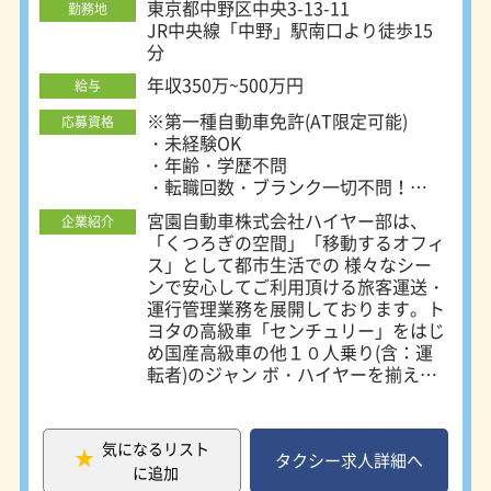
囲気が特徴です！
東京都中野区中央3-13-11
勤務地
JR中央線「中野」駅南口より徒歩15
分
年収350万~500万円
給与
※第一種自動車免許(AT限定可能)
応募資格
・未経験OK
・年齢・学歴不問
・転職回数・ブランク一切不問！
・50~60代の方活躍中!ミドル・シニ
宮園自動車株式会社ハイヤー部は、
企業紹介
ア大歓迎！
「くつろぎの空間」「移動するオフィ
・中高年の方も大歓迎！
ス」として都市生活での 様々なシー
ンで安心してご利用頂ける旅客運送・
運行管理業務を展開しております。ト
ヨタの高級車「センチュリー」をはじ
め国産高級車の他１０人乗り(含：運
転者)のジャン ボ・ハイヤーを揃えお
客様のご要望にお応えいたします。ハ
イヤーはタクシーと違い、お客様のご
要望にお応えする利用形態を多種設定
気になるリスト
して ご提案致します。 【憧れの高級
タクシー求人詳細へ
に追加
車に乗れる!非日常を感じられるお仕