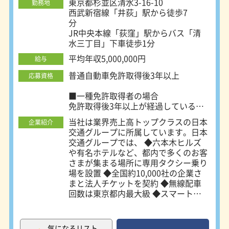
東京都杉並区清水3-16-10
が95％以上を占めるので、仲間意識
勤務地
西武新宿線「井荻」駅から徒歩7
が大変強いです。未経験者がいつしか
分
中堅、ベテランとなり新たな仲間を丁
JR中央本線「荻窪」駅からバス「清
寧に迎え入れる。いわば未経験者の気
水三丁目」下車徒歩1分
持ちがわかる人しか存在しません。未
経験者が何に困り、どうすればよいの
平均年収5,000,000円
給与
か？ということを知り尽くした先輩ド
ライバーたちから手厚いサポートを受
普通自動車免許取得後3年以上
応募資格
けられるのです。効率の良い営業場所
や回り方も、横のつながりがとても活
■一種免許取得者の場合
発なので、常に共有されており、結果
免許取得後3年以上が経過している
高度な営業戦略を新人のうちから体得
方。
当社は業界売上高トップクラスの日本
企業紹介
することができ、未経験者集団にして
二種免許の取得支援制度有あり
交通グループに所属しています。日本
都内でもトップクラスの営業成績を誇
交通グループでは、 ◆六本木ヒルズ
ります。 また圧倒的ダウンロード数
■二種免許取得者の場合
や有名ホテルなど、都内で多くのお客
を誇る「GO」アプリを運営する日本
経験未経験不問
さまが集まる場所に専用タクシー乗り
交通と業務提携をしており、鬼に金棒
場を設置 ◆全国約10,000社の企業さ
と言えます。
観光タクシーや介護タクシーに興味が
まと法人チケットを契約 ◆無線配車
ある方も歓迎中！
回数は東京都内最大級 ◆スマートフ
ォン配車アプリ「GO」と連携 ◆クレ
ジットカード、交通系ICカードはじめ
各種キャッシュレス決済対応 など、
気になるリスト