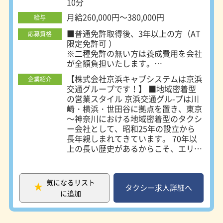
10分
定の場所へ出勤になります（首都圏：
東京都・神奈川県・埼玉県・千葉県な
月給260,000円～380,000円
給与
ど） ※クライアント先企業での常駐
勤務（23区内）
■普通免許取得後、3年以上の方（AT
応募資格
限定免許可 ）
※二種免許の無い方は養成費用を会社
が全額負担いたします。
■学歴・経験・性別不問
【株式会社京浜キャブシステムは京浜
企業紹介
■二種免許取得者歓迎
交通グループです！】 ■地域密着型
の営業スタイル 京浜交通グル-プは川
崎・横浜・世田谷に拠点を置き、東京
～神奈川における地域密着型のタクシ
ー会社として、昭和25年の設立から
長年親しまれてきています。 70年以
上の長い歴史があるからこそ、エリア
を熟知した丁寧なサービスを提供でき
ます。 お客様へのサービスを第一に
考え、安全・快適・親切なタクシー会
気になるリスト
社を目指し、質の向上に日夜努力して
タクシー求人詳細へ
に追加
おります。お客様からの信頼をさらに
得られるよう、より良いサービスを提
供してまいります。 ■広いグループ