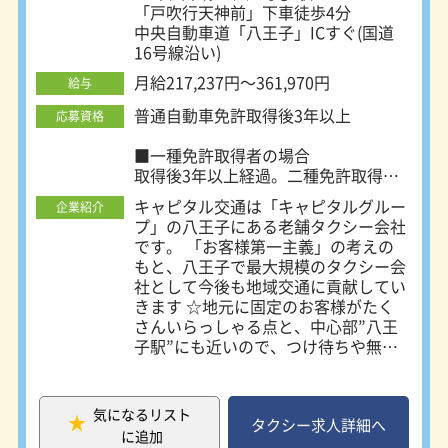
して乗務がスタートできます。 電話
「戸吹行天神前」下車徒歩4分
は、未経験の方が90％以上おり、タクシー未経験の
面接も行っておりますので、遠方の方
中央自動車道「八王子」ICすぐ(国道
もぜひお問い合わせください。
方の教育を熟知しております。また、社員専用の駐
16号線沿い)
車場を用意しておりますので、通勤などはマイカー
月給217,237円～361,970円
給与
通勤もできます。また、クラブ活動も充実しており
普通自動車免許取得後3年以上
野球部・釣り部・ボウリング部など社員同士の交流
応募資格
も盛んです。
■一種免許取得者の場合
取得後3年以上経過。二種免許取得養
成制度有
キャピタル交通は「キャピタルグルー
企業紹介
プ」の八王子にある老舗タクシー会社
■二種免許取得者の場合
です。 「お客様第一主義」の考えの
経験未経験不問
もと、八王子で最大規模のタクシー会
社として今後も地域交通に貢献してい
きます ☆地元に固定のお客様がたく
さんいらっしゃる点と、中心部”八王
子駅”にも近いので、つけ待ちや無線
中心のお仕事も安定しています。 ★
タクシー配車アプリ「GO」を採用し
ているので、収入に直結する多くの配
気になるリスト
車件数を確保できます！ 【車両設
タクシー求人詳細へ
に追加
備】 八王子エリアでは珍しいGPSカ