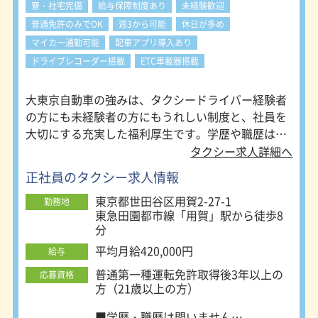
寮・社宅完備
給与保障制度あり
未経験歓迎
も安定収入を得られます。また、出番
普通免許のみでOK
週3から可能
休日が多め
変更やお休みの連絡などは気兼ねなく
申請できる雰囲気です。万が一、事故
マイカー通勤可能
配車アプリ導入あり
や車両損傷があった場合の自己負担は
ドライブレコーダー搭載
ETC車載器搭載
ありません。 【ダイバーシティ採用
推進中！】 日の丸交通グループで
は、“GO DRIVERSITY.（ゴー・ドライ
大東京自動車の強みは、タクシードライバー経験者
バーシティ）”と題して性別や人種、
の方にも未経験者の方にもうれしい制度と、社員を
国籍や宗教などさまざまな属性の方々
大切にする充実した福利厚生です。学歴や職歴は一
を採用する「ダイバーシティ採用」を
切不問！働きやすい大東京自動車で、タクシードラ
タクシー求人詳細へ
行っています。社員一人ひとりの違い
イバーとして活躍してみませんか？
を認め合い、多様性を尊重し、外国籍
正社員のタクシー求人情報
の方やLGBTQの方も働きやすい環境
を整えています。 【スキルアップが
東京都世田谷区用賀2-27-1
勤務地
可能】 観光タクシー・子育てタクシ
東急田園都市線「用賀」駅から徒歩8
ー・ワゴンタクシー・特定顧客（TV
分
局他）・個人タクシーなど、さまざま
平均月給420,000円
給与
なスキルアップの機会をご用意してい
ます。英語の資格を活かしたり観光の
普通第一種運転免許取得後3年以上の
応募資格
資格取得などを積極的にバックアップ
方（21歳以上の方）
しています。 【自動運転タクシー実
証実験開始】 タクシー業界では、ド
■学歴・職歴は問いません