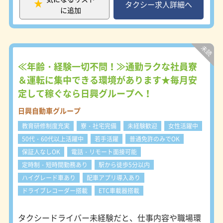
安定した売上が確保できる体制が整っ
タクシー求人詳細へ
に追加
ています。 当社の営業所は杉並区に
ありタクシー営業にとても便利です。
都心から近いため、朝はゆっくり出庫
できます。反対に夜は割増料金になる
夜の時間帯まで長く営業できます。ま
たこのエリアは住宅街が多く、土日で
≪年齢・経験一切不問！≫通勤ラクな社員寮
も地元の方によくご利用いただいてい
＆運転に集中できる環境があります★毎月安
るので、曜日に関係なく安定した売上
定して稼ぐなら日興グループへ！
が見込めます。 【入社後の流れ】
１）タクシーセンター（4日間） ２）
日興自動車グループ
自動車学校（7日間＋試験） ３）社内
研修24日～30日 ※他社よりも長め！
教育研修制度充実
寮・社宅完備
未経験歓迎
女性活躍中
手厚い研修！ ４）添乗研修（2日間）
50代・60代以上活躍中
若手活躍
普通免許のみでOK
※ ５）選任
保証人なしOK
電話・リモート面接可能
定時制・短時間勤務あり
駅から徒歩5分以内
ハイグレード車あり
配車アプリ導入あり
ドライブレコーダー搭載
ETC車載器搭載
タクシードライバー未経験だと、仕事内容や職場環