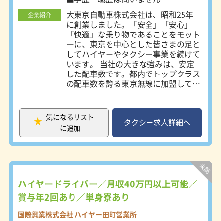
ライバーの人材不足によって、年々稼
二種免許をお持ちでなくてもOK！
大東京自動車株式会社は、昭和25年
働率が下がり続けています。一方で、
企業紹介
に創業しました。「安全」「安心」
日本を訪れる観光客の数は増え続けて
「快適」な乗り物であることをモット
いる状況。タクシーの需要に対して供
ーに、東京を中心とした皆さまの足と
給が追いつかなくなっているのです。
してハイヤーやタクシー事業を続けて
日の丸交通では、タクシーの供給量不
います。 当社の大きな強みは、安定
足を解決するため、自動運転商用化の
した配車数です。都内でトップクラス
実現へ向けて動き出しました。自動運
の配車数を誇る東京無線に加盟してい
転技術開発ZMPと提携し、実証実験を
るので、アプリや無線配車システムを
開始。都心を走行する実験を行なった
使用して常に多くの配車依頼が入りま
ところ、違反や事故を起こすことなく
す。 さらに未経験の方への給与保障
無事に走行することができました！
気になるリスト
（3ヶ月）や、経験者の方への入社祝
タクシー求人詳細へ
【勤務地】 ■株式会社日の丸交通
に追加
金、充実した福利厚生、設備の整った
TokyoBay（183台）江戸川区臨海町
独身寮など、社員の皆さんが長く働き
2-3-11 葛西臨海公園駅より徒歩15
続けられるような環境を整えていま
分 ■株式会社日の丸交通 TokyoBay
す。 ●未経験だけどタクシードライ
青戸営業所（50台）葛飾区青戸8-4-
バーに挑戦してみたい ●どんどんお
26 亀有駅より徒歩約17分 ■株式会
客さんを乗せて売上を上げたい ●安
ハイヤードライバー／月収40万円以上可能／
社日の丸交通 猿江（170台）江東区猿
定した収入が欲しい ●お客さんの喜
江1-13-12 住吉駅より徒歩5分 ■株
賞与年2回あり／単身寮あり
ぶ顔が見たい ●毎日通いやすい職場
式会社日の丸交通 千住営業所（222
だと助かる など、一人ひとりが仕事
台）足立区関原1-12-21 梅島駅より
国際興業株式会社 ハイヤー田町営業所