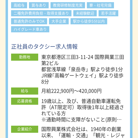
に求めるものに寄り添った職場です。
徒歩15分 ■日の丸交通株式会社 世田
高給与
賞与あり
教育研修制度充実
寮・社宅完備
谷営業所（268台）世田谷区南烏山1-
1-18 八幡山駅より徒歩5分 ■日の丸
二種免許費用負担・取得支援あり
未経験歓迎
若手活躍
交通株式会社 東京エアポート営業所
普通免許のみでOK
大手企業
駅から徒歩5分以内
（46台）大田区東糀谷4-6-11 穴守
ハイグレード車あり
稲荷駅より徒歩11分 ※ほぼ新型JPN
TAXI（ジャパンタクシー） 【日の丸
自動車グループ】 池袋交通株式会社
正社員のタクシー求人情報
（板橋区）／大井交通株式会社（品川
区）／大栄交通株式会社（板橋区）／
東京都港区三田3-11-24 国際興業三田
勤務地
中央自動車株式会社（北区）／鳩タク
第2ビル
シー株式会社（世田谷区）／株式会社
都営浅草線「泉岳寺」駅より徒歩1分
日の丸リムジン（北区）／株式会社三
JR線｢高輪ゲートウェイ」駅より徒歩
喜タクシー（世田谷区）
8分
月給222,900円～420,000円
給与
19歳以上、及び、普通自動車運転免
応募資格
許（AT限定可）取得後1年以上経過さ
れている方
※通勤時間に支障がないこと(原則、
公共交通機関を利用して通勤)
国際興業株式会社は、1940年の創業
企業紹介
◎未経験の方も大歓迎！
以来、「運輸・交通」「観光・レジャ