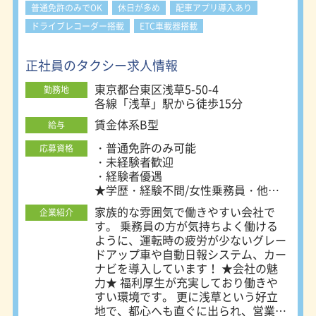
与は年間約66万円支給（令和6年度実
普通免許のみでOK
休日が多め
配車アプリ導入あり
績）で業界最高水準となっています！
ドライブレコーダー搭載
ETC車載器搭載
◆高い定着率 平均勤続年数は約14年
と業界内ではかなり高い定着率を誇り
ます。 働くときは働く・休むときは
正社員のタクシー求人情報
休むとオン・オフのメリハリがはっき
りしていることや、 職場内の人間関
東京都台東区浅草5-50-4
勤務地
係が良好で温かみのある職場であるこ
各線「浅草」駅から徒歩15分
とが数字にも表れています。 ◆充実
賃金体系B型
給与
の研修制度 研修期間は1か月～2か月
あり、それぞれのペースに合わせてし
・普通免許のみ可能
応募資格
っかり行っています。 乗務研修で
・未経験者歓迎
は、ベテランの指導運転士がマンツー
・経験者優遇
マンで指導を行い、多数のチェック項
★学歴・経験不問/女性乗務員・他業
目を設けており、 ひとつひとつクリ
種の方大歓迎
家族的な雰囲気で働きやすい会社で
アしたことを確認しながら着実に技能
企業紹介
す。 乗務員の方が気持ちよく働ける
を身に付けてステップアップしていけ
ように、運転時の疲労が少ないグレー
るシステムとなっているため安心で
ドアップ車や自動日報システム、カー
す。 単独乗務スタート後も定期的な
ナビを導入しています！ ★会社の魅
フォローアップを通じ、一人前のハイ
力★ 福利厚生が充実しており働きや
ヤー運転士に成長していきます！ ◆
すい環境です。 更に浅草という好立
二種免許取得費用全額会社補助 AT限
地で、都心へも直ぐに出られ、営業に
定解除と普通二種免許の取得費用は全