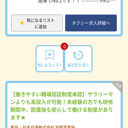
配車でNo.1です！！ -----------PRポイ
っています。 ＜多様なキャリアパス
ント----------- 【平均売上トップクラ
で長く活躍できる＞ 日生交通では、
ス！】 乗務員の環境を整えることで
一般乗務員から優良乗務員、エキスパ
都内タクシー会社・東京無線内の平均
気になるリスト
ートドライバーへとステップアップで
売上トップクラスで創業以来60年
タクシー求人詳細へ
きる評価制度を整備。さらに、国家資
に追加
間、コロナ渦でも無借金経営です。
格が必要な運行管理者など、管理職へ
東京タクシーセンター31年連続優良
のキャリアも目指せます。「運転スキ
事業所表彰受賞しており、環境に優し
ルを極めたい」「将来はマネジメント
くグリーン経営10年以上登録により
0
に挑戦したい」など、一人ひとりの志
金賞受賞、更に働きやすい職場環境の
向に応じた成長が可能です。長期的な
三ツ星（全国タクシー事業者７社の
キャリア形成を見据えて働ける点も、
み）を獲得しました！ 【職場環境】
気になるリスト
最近見た求人
大きな魅力のひとつです。
採用者の90％以上が養成乗務員で
す。 個人を尊重したコミュニケーシ
ョンと、家族的雰囲気を大事にした職
場環境を整えています。 乗務員を第
一に考えた経営方針になってます。
【働きやすい職場認証制度承認】サラリーマ
また、クラブ活動（ゴルフ部、野球
ンよりも高収入が可能！未経験の方でも研修
部、テニス部等）も盛んに行われてお
り、乗務員同士の交流も盛んです。
期間中、配属後も安心して働ける制度があり
【車両環境】 全車両ジャパンタクシ
ます★
ー高級グレード「匠」（トヨタ先進安
全予防装置設置済み）です。現在は5
東京・日本交通株式会社 京都営業所