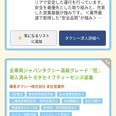
リアで安定した運行を行っています。
安全を最優先とした取り組みと、充実
した営業基盤が強みです。 ＜業界最
速で取得した“安全品質”が強み＞ 日
生交通の最大の特徴は、「輸送の安全
確保」を徹底している点です。国際規
格であるISO39001（道路交通安全マ
気になるリスト
ネジメントシステム）を、タクシー業
タクシー求人詳細へ
に追加
界で最速となる2012年に取得。以降
も継続的に審査・更新を行い、高い安
全基準を維持しています。さらに、自
社工場による定期的な点検整備を実施
し、車両の安全性も万全。単なる“運
転業務”ではなく、「プロドライバ
全車両ジャパンタクシー高級グレード『匠』
ー」としての意識や責任感をしっかり
導入済みトヨタセイフティーセンス装着
身につけられる環境です。安心して長
く働きたい方にとって、非常に信頼性
練馬タクシー株式会社 本社営業所
の高い会社といえるでしょう。 ＜稼
B型賃金
教育研修制度充実
給与保障制度あり
ぎやすい仕組みが整った営業環境＞
日本交通無線グループの一員である強
二種免許費用負担・取得支援あり
未経験歓迎
女性活躍中
みを活かし、六本木ヒルズや大型病院
普通免許のみでOK
定時制・短時間勤務あり
など、都内40ヵ所以上の専用乗り場
マイカー通勤可能
ハイグレード車あり