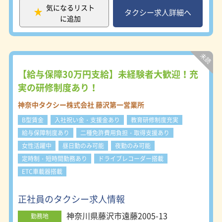
個室です！シャワーは3基独立型。年
■当社にしか入れない駅ロータリー
第一営業所：〒195-0062 町田市大蔵
気になるリスト
中無休24時間温水で汗を流せます。
駅のロータリーに神奈中タクシーが優
タクシー求人詳細へ
町211-1 町田第二営業所：〒194-
に追加
先して入れる乗り場があるため効率よ
0004 町田市鶴間8-20-23
く駅待ちができ、競合のタクシーを気
にすることなく安心してお客さまを優
先的にお乗せできます。 ■独り立ち
まで先輩が徹底サポート 新人研修と
して先輩のタクシーに同乗し、営業の
【給与保障30万円支給】未経験者大歓迎！充
コツ、接客のマナーなど稼ぐためのノ
実の研修制度あり！
ウハウを学べます。専任教官が独車
（独り立ち）の太鼓判を押せるまでて
神奈中タクシー株式会社 藤沢第一営業所
いねいに指導します。 ■健康経営優
B型賃金
入社祝い金・支援金あり
教育研修制度充実
良法人2022に認定 社内に看護師が常
駐しているほか、健康診断、生活習慣
給与保障制度あり
二種免許費用負担・取得支援あり
予防セミナーなどを実施。社員が健康
女性活躍中
昼日勤のみ可能
夜勤のみ可能
的に働ける環境を大切にしています。
定時制・短時間勤務あり
ドライブレコーダー搭載
この取り組みが評価され、2年連続で
健康経営優良法人に認定されました。
ETC車載器搭載
【神奈川に13拠点、東京に2拠点】 ※
好きな営業所を選べます！ 横浜営業
正社員のタクシー求人情報
所：〒241-0012 横浜市旭区西川島町
10-1 戸塚営業所：〒245-0053 横浜市
神奈川県藤沢市遠藤2005-13
勤務地
戸塚区上矢部町2208-5 藤沢第一営業