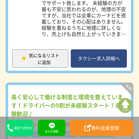
でサポート致します。 未経験の方が
最も不安に思われるのが、地理の不安
ですが、当社では全車にカーナビを搭
載しており、その心配はありません。
経験を重ねるうちに地理に詳しくな
り、売上げも自然と上がっていきま
す。 2種免許取得は会社負担★ 教習期
間中（8～10日）も『日給10,000円＋
交通費』支給 【神奈川に13拠点、東
気になるリスト
京に2拠点】 ※好きな営業所を選べま
タクシー求人詳細へ
に追加
す！ 横浜営業所：〒241-0012 横浜市
旭区西川島町10-1 戸塚営業所：〒
245-0053 横浜市戸塚区上矢部町
2208-5 藤沢第一営業所：〒252-0816
藤沢市遠藤2005-13 藤沢第二営業所：
〒252-0823 藤沢市菖蒲沢70-1 茅ヶ崎
長く安心して働ける制度と環境を整えていま
営業所：〒253-0082 茅ヶ崎市香川6-
す！ドライバーの9割が未経験スタート！未経
4-1 平塚営業所：〒254-0076 平塚市
験歓迎♪
新町62-7 二宮営業所：〒259-0123 中
郡二宮町二宮1314 秦野営業所：〒
神奈中タクシー株式会社 二宮営業所
257-0031 秦野市曽屋993-6 伊勢原営
無料会員登録
電話でお問合せ
友だち登録
業所：〒259-1141 伊勢原市上粕屋
B型賃金
入社祝い金・支援金あり
教育研修制度充実