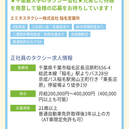
★千葉最大手のタクシー会社★充実した待遇
前職は事務や通訳などの旅行関係、自
に認定いただきました！ 従業員の皆
を用意して皆様の応募をお待ちしています！
営業などのほか、営業、受付、飲食店
様がより働きやすく、働きがいを感じ
の店員、
ていただける環境を整えて参ります。
エミタスタクシー株式会社 稲毛営業所
スポーツインストラクター、アパレル
また従業員の身近な方にも魅力的な企
関係など、接客・対人経験を活かして
B型賃金
入社祝い金・支援金あり
給与保障制度あり
業であると思っていただけるような企
活躍している社員もいます！
業を目指します。 ＜働きやすい職場
二種免許費用負担・取得支援あり
未経験歓迎
認証制度の承認を得ました！＞ この
＜不安点は説明会で解決！＞
普通免許のみでOK
度、弊社事業所も所定の審査に合格
面接前の会社説明会・質疑応答を通じ
し、認定事業者として登録されまし
て、不安や疑問を解消するのが当グル
た！ 国土交通省では昨年度に「働き
正社員のタクシー求人情報
ープの方針。
やすい職場認証制度 （正式名称：運
どんな質問でもお答えしますので、ま
千葉県千葉市稲毛区長沼原町656-4
転者職場環境良好度認証制度）」を創
勤務地
ずはお会いしてお話しましょう！
総武本線「稲毛」駅よりバス28分
設。 この度、弊社事業所も所定の審
京成バス稲毛駅発山王町行き「東長沼
査に合格し、認定事業者として登録さ
原」停留場より徒歩1分
れました！ ＜関西最大級の専用研修
施設でスキルアップ＞ 社内研修施設
月給200,000円～400,000円（400,000
給与
OTECは大阪府職業訓練認定校として
円以上も可能）
指定を受けています 認定の専用研修
21歳以上
施設にて新人研修や接客トレーニング
応募資格
普通自動車免許取得後3年以上の方
などを行う為、 業界未経験者の方も
（AT車限定免許も可）
自信を持って乗務をスタートしていた
だく事ができます！ 未経験者も安心