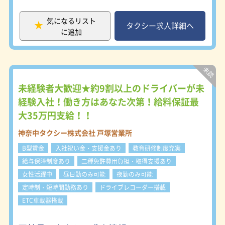
また自分で好きな車両を選択すること
は270万回、ひと月当りで22万回以上
もできます。 ★予約乗務制度 スキル
あり、1乗務平均15回の乗車回数によ
アップによる空港送迎等の予約乗務が
気になるリスト
り新人やベテランを問わず安定した収
タクシー求人詳細へ
できます。また、一般LIMOCREWと
に追加
入を実現できます。優先乗り場や専用
の差別化によるネームプレート、予約
待機場も設置しているので、同業他社
登録乗務員証の装着となります。 ★
と競うことなく安心して働ける地域も
訪日旅行客への広報活動 成田・羽田
あります。 【研修が充実★】 入社時
空港送迎回数は、東京タクシー業界で
には、当社独自のオリジナル研修制度
月間１位、２位を争うほどの予約回数
によって未経験者でもすぐに活躍でき
未経験者大歓迎★約9割以上のドライバーが未
です。 ★スマイルコール 英語、韓国
るようサポートします！ 先輩の中に
経験入社！働き方はあなた次第！給料保証最
語、中国語の通訳システム。東京業界
は入社1年目で年収550万円を稼いだ
では唯一、海外からのお客様に対応し
大35万円支給！！
人もいたり、トップドライバーになる
ています。 ★10年連続優良事業者に
と年収1000万円を実現しています。
表彰 東京タクシーセンター10年連続
神奈中タクシー株式会社 戸塚営業所
普通二種免許をお持ちでない方は、当
優良事業者（ＡＡランク）に表彰され
社指定の教習所で免許取得を目指して
B型賃金
入社祝い金・支援金あり
教育研修制度充実
ている「日の丸リムジン」。お客さま
いただきます。 およそ7日～8日ほど
からの指名、および固定顧客の増加に
給与保障制度あり
二種免許費用負担・取得支援あり
で免許が取得でき、教習期間中は『日
繋がり、都内の優良タクシー乗り場も
女性活躍中
昼日勤のみ可能
夜勤のみ可能
当10,000円+交通費』を支給いたしま
利用できます。 ★大統領からの感謝
す。 二種免許取得にかかる費用は当
定時制・短時間勤務あり
ドライブレコーダー搭載
状 日の丸リムジン・ハイヤー事業部
社が全額負担します。※社内規定あり
ETC車載器搭載
では、アメリカ合衆国大統領より感謝
また、二種免許の受験資格要件が緩和
状をいただいています。また、ハイヤ
となり「受験資格特例教習」を受講す
ー事業部のＶＩＰクラスのたくさんの