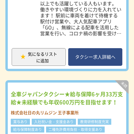
以上でも活躍している人もいます。
働きやすい環境づくりに力を入れてい
ます！ 駅前に車両を着けて待機する
駅付け営業や、大人気配車アプリ
「GO」、無線による配車を活用した
営業を行い、コロナ禍の影響を受けて
いる昨今の厳しい状況であっても安定
的に稼げる環境が整っております。
横浜駅（西口）から最も近いタクシー
気になるリスト
会社なので、稼げる「横浜駅」へすぐ
タクシー求人詳細へ
に追加
に駅付け営業しに行ける、好立地の環
境です♪ ★新型コロナウイルス感染
防止対策★ プラズマクラスター イオ
ン発生機・飛沫防止効果の高いＬ字型
シールドを装備した車両を配備！
【経験者の方対象】 入社祝金最大20
全車ジャパンタクシー★給与保障6ヶ月33万支
万円支給！ 【未経験者の方】 3ヶ月間
給★未経験でも年収600万円を目指せます！
30万円の給料保障あり
株式会社日の丸リムジン 王子事業所
賞与あり
入社祝い金・支援金あり
教育研修制度充実
給与保障制度あり
二種免許費用負担・取得支援あり