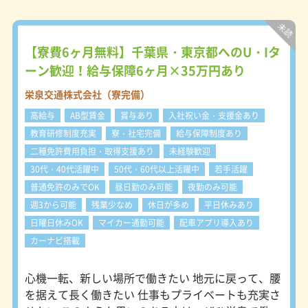
【寮費6ヶ月無料】千葉県・東京都へのU・Iタ
ーン歓迎！給与保障6ヶ月×35万円あり
栄泉交通株式会社（寮完備）
高給与
AB型賃金
賞与あり
入社祝い金・支援金あり
教育研修制度充実
寮・社宅完備
給与保障制度あり
二種免許費用負担・取得支援あり
未経験歓迎
30代・40代活躍中
50代・60代以上活躍中
若手活躍
普通免許のみでOK
昼日勤のみ可能
夜勤のみ可能
週3から可能
残業少なめ
休日が多め
平日休みあり
日曜日休みOK
マイカー通勤可能
配車アプリ導入あり
カーナビ搭載
心機一転、新しい場所で働きたい 地元に戻って、腰
を据えて長く働きたい 仕事もプライベートも充実さ