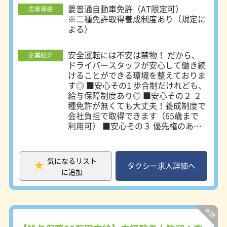
山南2-2-10 座間営業所：〒252-0003
要普通自動車免許（AT限定可）
応募資格
座間市ひばりが丘5-24-3 大野営業
※二種免許取得養成制度あり（規定に
所：〒252-0303 相模原市南区相模大
よる）
野1-25-28 相模原営業所：〒252-
0244 相模原市中央区田名3113-6 町田
第一営業所：〒195-0062 町田市大蔵
安全運転には不安は禁物！ だから、
企業紹介
町211-1 町田第二営業所：〒194-
ドライバースタッフが安心して働き続
0004 町田市鶴間8-20-23
けることができる環境を整えておりま
す◎ ■安心その1 歩合制だけれども、
給与保障制度あり◎ ■安心その２ ２
種免許が無くても大丈夫！養成制度で
会社負担で取得できます（65歳まで
利用可） ■安心その３ 優先権のある
駅や小田急グループのタクシーチケッ
トなど、安定した乗車ニーズを確保◎
■安心その４ 東証プライム上場グル
気になるリスト
ープという盤石な経営基盤◎ ■安心
タクシー求人詳細へ
に追加
その５ 防犯システムはしっかり装備
◎ などなど、不安とは無縁。 安心し
てハンドルを握っていただけるタクシ
ー会社です。 自分の働きが給与に反
映！ 稼ぐ面白さのある仕事ですよ。