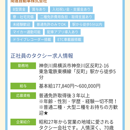
に業務へ活かせる資格取得支援制度も
南進自動車株式会社
ナビやドライブレコーダー、車内防犯
ご用意しています！ ※試採用期間の
カメラ、ETCを搭載 ・各種電子マネー
B型賃金
賞与あり
入社祝い金・支援金あり
研修先の営業所は、勤務地と異なる可
やQR決済可能なタブレット完備
寮・社宅完備
能性がございます。 異なる場合は
二種免許費用負担・取得支援あり
事前にお伝えいたしますので、予めご
未経験歓迎
普通免許のみでOK
駅から徒歩5分以内
了承ください。
マイカー通勤可能
配車アプリ導入あり
ドライブレコーダー搭載
ETC車載器搭載
正社員のタクシー求人情報
神奈川県横浜市神奈川区反町2-16
勤務地
東急電鉄東横線「反町」駅から徒歩5
分
基本給177,840円～600,000円
給与
普通免許取得後３年以上
応募資格
※年齢・性別・学歴・経験一切不問！
※普通二種・大型ニ種をお持ちの方歓
迎★
昭和27年から営業の地域に愛される
企業紹介
タクシー会社です。人情深く、70歳