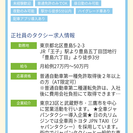
未経験歓迎
普通免許のみでOK
昼日勤のみ可能
夜勤のみ可能
駅から徒歩5分以内
ハイグレード車あり
配車アプリ導入あり
正社員のタクシー求人情報
東京都北区豊島5-2-3
勤務地
JR「王子」駅より豊島五丁目団地行
「豊島六丁目」より徒歩3分
月給例27万円～50万円
給与
普通自動車第一種免許取得後２年以上
応募資格
の方（AT限定可）
※普通自動車第二種運転免許は、入社
後に費用会社負担にて取得できます
（規定あり）
東京23区と武蔵野市・三鷹市を中心
企業紹介
※学歴不問
に営業活動を行います。 ★全車ジャ
パンタクシー導入企業★ 日の丸リム
――歓迎するスキルと経験――
ジンでは全車両トヨタ JPN TAXI（ジ
◆人と話をすことが好きな方
ャパンタクシー）を採用しています。
◆車の運転が好きな方
街中でジャパンタクシーと一般的な車