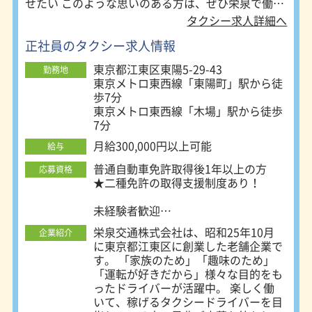
せたい このような思いのある方は、ぜひ栄泉で働き
ませんか？
タクシー求人詳細へ
正社員のタクシー求人情報
東京都江東区東陽5-29-43
勤務地
東京メトロ東西線「東陽町」駅から徒
歩7分
東京メトロ東西線「木場」駅から徒歩
7分
月給300,000円以上可能
給与
普通自動車免許取得後1年以上の方
応募資格
★二種免許の取得支援制度あり！
未経験者歓迎
高卒歓迎、第二新卒歓迎
栄泉交通株式会社は、昭和25年10月
企業紹介
既卒歓迎、U・Iターン歓迎
に東京都江東区に創業した老舗企業で
学歴／前職の業界／経験一切不問
す。 「家族のため」「趣味のため」
20代／30代／40代／50代／60代活躍
「運転が好きだから」様々な目的をも
中
ったドライバーが活躍中。 楽しく働
ハローワークでお仕事探しの方歓迎
いて、稼げるタクシードライバーを目
ミドル・中高年・シニア活躍