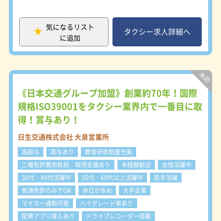
ポート体制が魅力。お客様に安全・安
心をお届けすることを第一に、運行管
理者や整備士がチームでドライバーを
気になるリスト
支えています。「安全」と「成果」の
タクシー求人詳細へ
に追加
両立を目指し、社員全員で取り組む風
土があります。 ＜都内トップクラ
ス！高水準の歩合率！＞ 都内でも有
数の高歩率を誇る帝都三信交通。ドラ
イバー一人ひとりの努力をしっかりと
還元する仕組みが整っており、安定し
《日本交通グループ加盟》創業約70年！国際
た収入とやりがいを両立できます。ま
規格ISO39001をタクシー業界内で一番目に取
た、帰路高速を会社負担とするなど運
得！賞与あり！
転者を大切にする姿勢が、働きやすさ
につながっています。 ＜未経験でも
日生交通株式会社 大泉営業所
安心の教育体制＞ 入社後はタクシー
センターの研修に加え、社内プログラ
高給与
賞与あり
教育研修制度充実
ムも充実。主任運転者による同乗指
二種免許費用負担・取得支援あり
未経験歓迎
女性活躍中
導・事故防止講習・営業講習・機器操
30代・40代活躍中
50代・60代以上活躍中
若手活躍
作の研修など実践的に学べます。第2
種免許をお持ちでない方も、京成電鉄
普通免許のみでOK
休日が多め
大手企業
グループの自動車学校で最短7日間で
マイカー通勤可能
ハイグレード車あり
取得可能。未経験からでも安心してス
配車アプリ導入あり
ドライブレコーダー搭載
タートできます。 ＜大手4社チケット