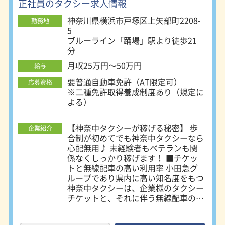
れば、年齢要件と経験年数要件を引き
正社員のタクシー求人情報
お客さまもLIMOCREWが応対しま
下げることができるようになりまし
す。 ★事業所 他のタクシー会社には
神奈川県横浜市戸塚区上矢部町2208-
勤務地
た。こちらの制度を利用した入社も可
ないガラス張りの建物です。会社訪問
5
能です。 【神奈川に13拠点、東京に2
はいつでも自由に参加できます。 ★
ブルーライン「踊場」駅より徒歩21
拠点】 ※好きな営業所を選べます！
納金タッチパネルシステム 業界初の
分
横浜営業所：〒241-0012 横浜市旭区
納金タッチパネルシステムです。疲れ
西川島町10-1 戸塚営業所：〒245-
月収25万円～50万円
給与
て会社に戻っての納金処理を簡単に、
0053 横浜市戸塚区上矢部町2208-5 藤
楽にできます。 ★休憩室 マッサージ
要普通自動車免許（AT限定可）
沢第一営業所：〒252-0816 藤沢市遠
応募資格
チェアがあり、疲れもとれてリラック
※二種免許取得養成制度あり（規定に
藤2005-13 藤沢第二営業所：〒252-
スできます。もちろんテレビもありま
よる）
0823 藤沢市菖蒲沢70-1 茅ヶ崎営業
す。 ★休憩・ウッドデッキ 休憩スペ
所：〒253-0082 茅ヶ崎市香川6-4-1
ースはゆったりと。喫煙は落ち着ける
平塚営業所：〒254-0076 平塚市新町
ウッドデッキスペースで！ ★洗車場
【神奈中タクシーが稼げる秘密】 歩
企業紹介
62-7 二宮営業所：〒259-0123 中郡二
雨の日も洗車ができます。お客さまに
合制が初めてでも神奈中タクシーなら
宮町二宮1314 秦野営業所：〒257-
は、いつもキレイで、清潔な車両を提
心配無用♪ 未経験者もベテランも関
0031 秦野市曽屋993-6 伊勢原営業
供し、快適にご乗車していただきま
係なくしっかり稼げます！ ■チケッ
所：〒259-1141 伊勢原市上粕屋519-
す。 ★整備工場 指定整備工場併設な
トと無線配車の高い利用率 小田急グ
1 厚木営業所：〒243-0213 厚木市飯
ので、整備の行き届いた車両で安心業
ループであり県内に高い知名度をもつ
山南2-2-10 座間営業所：〒252-0003
務！ ★ロッカールーム キレイで、整
神奈中タクシーは、企業様のタクシー
座間市ひばりが丘5-24-3 大野営業
理整頓されています。プライベートと
チケットと、それに伴う無線配車の利
所：〒252-0303 相模原市南区相模大
仕事のモードを変換する場所です。
用率が圧倒的。そのため、待っている
野1-25-28 相模原営業所：〒252-
★シャワー室 仮眠室、シャワー室は
だけでお客さまをお乗せできます。
0244 相模原市中央区田名3113-6 町田