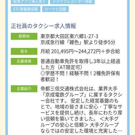
配車アプリ導入あり
ドライブレコーダー搭載
ETC車載器搭載
カーナビ搭載
正社員のタクシー求人情報
東京都大田区東六郷1-27-3
勤務地
京成急行線「雑色」駅より徒歩5分
月給 201,495円～244,272円＋歩合給
給与
普通自動車免許を取得し3年以上経過
応募資格
した方（AT限定可）
◎学歴不問！経験不問！2種免許保有
者歓迎！
帝都三信交通株式会社は、業界大手
企業紹介
「京成電鉄グループ」に属するタクシ
ー会社です。 安定した経営基盤のも
とで、地域の皆さまに安心・丁寧なサ
ービスを提供し続け、長年にわたり厚
い信頼を築いてきました。 ＜大手グ
ループの安心と信頼＞ 大手グループ
ならではの安定した環境と充実したサ