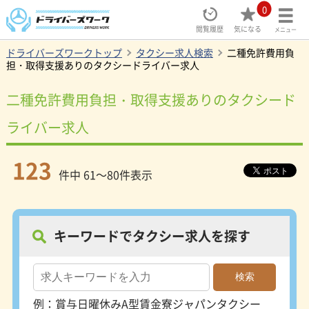
0
閲覧履歴
気になる
メニュー
ドライバーズワークトップ
タクシー求人検索
二種免許費用負
担・取得支援ありのタクシードライバー求人
二種免許費用負担・取得支援ありのタクシード
ライバー求人
123
件中 61～80件表示
キーワードでタクシー求人を探す
例：
賞与
日曜休み
A型賃金
寮
ジャパンタクシー