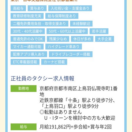
年に一度新車に代替しています。 ま
高給与
賞与あり
入社祝い金・支援金あり
た、日本で初めてドライブレコーダー
を開発した会社です。 当然、前方・
教育研修制度充実
給与保障制度あり
車内共にドライブレコーダー設置済み
二種免許費用負担・取得支援あり
未経験歓迎
で、カーナビ・バックモニターも全車
30代・40代活躍中
50代・60代以上活躍中
若手活躍
装着済みです。 もちろん、コロナ対
策もしております！全車大型L字防犯
普通免許のみでOK
残業少なめ
休日が多め
大手企業
ガラスにオゾン発生器のニューノーマ
マイカー通勤可能
ハイグレード車あり
ルタクシーです。 【教育制度】 未経
配車アプリ導入あり
ドライブレコーダー搭載
験者でも安心して働けるように、ドラ
ETC車載器搭載
イバーに必要な研修をご用意しており
カーナビ搭載
ます。 二種免許取得の費用は会社が
全額負担します。（規定あり）もちろ
正社員のタクシー求人情報
ん研修中も新任12,000円／日（交通費
込み）・現任18,000円／日（交通費込
京都府京都市南区上鳥羽仏現寺町1番
勤務地
み） の手当支給！
地
近鉄京都線「十条」駅より徒歩7分、
「上鳥羽口」駅より徒歩9分
◎転勤はありません
U・Iターンを検討中の方も大歓迎
月給191,862円+歩合給+賞与年2回
給与