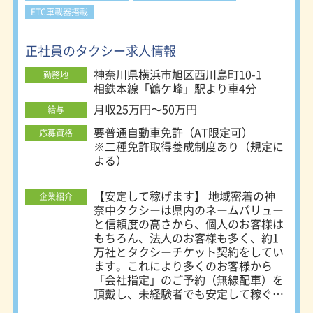
たお客様をお乗せいたします。アプリ
ETC車載器搭載
で決済も可能です。 ・クレジットカ
ードやＩＣカードの決済手数料負担な
し！ ・全車カーナビ完備です。もち
正社員のタクシー求人情報
ろんETCやドライブレコーダーもつい
神奈川県横浜市旭区西川島町10-1
勤務地
てます！ ・マイカー通勤も可能で
相鉄本線「鶴ケ峰」駅より車4分
す。実際に車通勤の方もいますよ！
・入社後の経験により予約専門の業務
月収25万円～50万円
給与
もあり！ ・入社後のご経験によりハ
要普通自動車免許（AT限定可）
イヤー車両を使用したUberBlack業務
応募資格
※二種免許取得養成制度あり（規定に
もあります！ ・運行管理者も同時募
よる）
集中！ ・全車ジャパンタクシー ・タ
クシー車両は全車ジャパンタクシー、
防犯システムや決済機、配車アプリ等
【安定して稼げます】 地域密着の神
企業紹介
充実したシステム搭載です。 ★選べ
奈中タクシーは県内のネームバリュー
る乗務スタイル 好きな時間帯営業、
と信頼度の高さから、個人のお客様は
流し営業、予約専門営業、パートタイ
もちろん、法人のお客様も多く、約1
マー勤務等よりお選びいただけます。
万社とタクシーチケット契約をしてい
★他社にない高級車両乗務制度 スキ
ます。これにより多くのお客様から
ルアップによる高級車両（クラウンハ
「会社指定」のご予約（無線配車）を
イブリッド、アルファード、オデッセ
頂戴し、未経験者でも安定して稼ぐこ
イ、ハイエース等）への乗務ができ、
とが可能です。 年間の無線配車実績