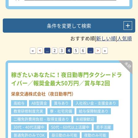
条件を変更して検索
|
|
«
<
...
2
3
4
5
6
...
>
»
稼ぎたいあなたに！夜日勤専門タクシードラ
イバー／報奨金最大50万円／賞与年2回
栄泉交通株式会社（夜日勤専門）
高給与
AB型賃金
賞与あり
入社祝い金・支援金あり
教育研修制度充実
寮・社宅完備
給与保障制度あり
二種免許費用負担・取得支援あり
未経験歓迎
30代・40代活躍中
50代・60代以上活躍中
若手活躍
普通免許のみでOK
昼日勤のみ可能
夜勤のみ可能