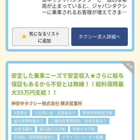
◆接遇マナーや運転技術を積極的に学
両が止まっていると、ジャパンタクシ
べる方
ーに乗車されるお客様が増えてきまし
◆日常英会話ができれば尚可(海外か
た。 配属後直ぐにジャパンタクシー
らのお客様が多いため)
で営業することが出来るので効率よく
◆中国語、韓国語の堪能な方も大歓迎
乗務できます。 ★営業ラクラク★ 配
気になるリスト
車アプリ（Uber taxi / Uber Premium
タクシー求人詳細へ
に追加
/ Go / DiDi）を搭載して、あなたの営
収をサポートいたします。 タクシー
業界で複数の配車アプリを使えるの
は、日の丸リムジンだけ！多数のお客
様を獲得できます。 また、地理に不
安がある方も全車両にカーナビ完備で
安定した乗車ニーズで安定収入★さらに給与
安心。 ★キャリアパス★ ハイヤーア
保証もあるから不安とは無縁！！給料保障最
テンダントへの転属や運行管理や事業
大35万円支給！！
所職員へのキャリアパスもございま
す。 ★昼日勤・隔日勤務など、勤務
神奈中タクシー株式会社 横浜営業所
時間とお休みは自由に選べます。 ～
アットホームな環境でタクシーアテン
B型賃金
入社祝い金・支援金あり
教育研修制度充実
ダント業務を始めてみませんか？～
給与保障制度あり
二種免許費用負担・取得支援あり
・弊社グループ教育機関で、しっかり
女性活躍中
昼日勤のみ可能
夜勤のみ可能
研修を行います！接客のコツも研修で
習得できます。 ・アプリで予約され
定時制・短時間勤務あり
ドライブレコーダー搭載