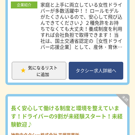
0004 町田市鶴間8-20-23
家庭と上手に両立している女性ドライ
企業紹介
バーが多数活躍中！！ ロールモデル
がたくさんいるので、安心して飛び込
んできてください♪ ２種免許をお持
ちでなくても大丈夫！養成制度を利用
すれば会社負担で取得できます！ 当
社は、国土交通省認定の［女性ドライ
バー応援企業］として、産休・育休な
どライフステージの変化があっても職
場を変えることなく『長く働き続けら
れる』体制が整っている会社です◎
気になるリスト
また、企業主導型保育施設などとも提
タクシー求人詳細へ
に追加
携や保育費の一部補助もおこなってお
り、子育てとも両立できる環境を整え
ております。 ※勤務時間は相談に応
じますので、お気軽にご相談下さい。
【神奈川に13拠点、東京に2拠点】 ※
好きな営業所を選べます！ 横浜営業
長く安心して働ける制度と環境を整えていま
所：〒241-0012 横浜市旭区西川島町
す！ドライバーの9割が未経験スタート！未経
10-1 戸塚営業所：〒245-0053 横浜市
験歓迎♪
戸塚区上矢部町2208-5 藤沢第一営業
所：〒252-0816 藤沢市遠藤2005-13
神奈中タクシー株式会社 平塚営業所