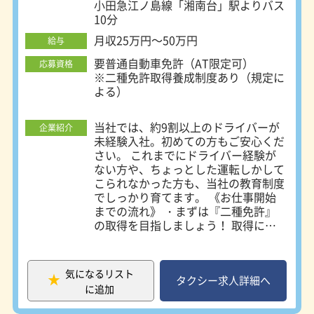
小田急江ノ島線「湘南台」駅よりバス
所：〒252-0816 藤沢市遠藤2005-13
10分
藤沢第二営業所：〒252-0823 藤沢市
月収25万円～50万円
菖蒲沢70-1 茅ヶ崎営業所：〒253-
給与
0082 茅ヶ崎市香川6-4-1 平塚営業
要普通自動車免許（AT限定可）
応募資格
所：〒254-0076 平塚市新町62-7 二宮
※二種免許取得養成制度あり（規定に
営業所：〒259-0123 中郡二宮町二宮
よる）
1314 秦野営業所：〒257-0031 秦野市
曽屋993-6 伊勢原営業所：〒259-
1141 伊勢原市上粕屋519-1 厚木営業
当社では、約9割以上のドライバーが
企業紹介
所：〒243-0213 厚木市飯山南2-2-10
未経験入社。初めての方もご安心くだ
座間営業所：〒252-0003 座間市ひば
さい。 これまでにドライバー経験が
りが丘5-24-3 大野営業所：〒252-
ない方や、ちょっとした運転しかして
0303 相模原市南区相模大野1-25-28
こられなかった方も、当社の教育制度
相模原営業所：〒252-0244 相模原市
でしっかり育てます。 《お仕事開始
中央区田名3113-6 町田第一営業所：
までの流れ》 ・まずは『二種免許』
〒195-0062 町田市大蔵町211-1 町田
の取得を目指しましょう！ 取得にか
第二営業所：〒194-0004 町田市鶴間
かる費用は全額会社負担。※規定あり
8-20-23
だいたい取るまでの期間は7日～8日
ほど。期間中も日当1万円を支給！ ・
気になるリスト
次は研修センターで基礎知識を学びま
タクシー求人詳細へ
に追加
す。 担当エリアの地理を覚えたり、
乗務員の心構えを学んだり…。 いき