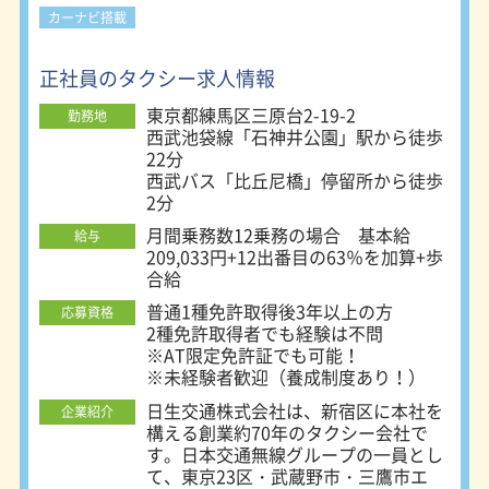
＆多彩な営業スタイル＞ 帝都自動車
カーナビ搭載
グループ加盟の強みとして、大手4社
チケットが利用可能。また、営業スタ
正社員のタクシー求人情報
イルは自由！流し・着け待ち・無線・
アプリ配車など自分のペースで柔軟に
東京都練馬区三原台2-19-2
勤務地
働けます。自分に合った営業方法で、
西武池袋線「石神井公園」駅から徒歩
効率よく収入アップを目指せます。
22分
＜人を大切にする職場環境＞ ドライ
西武バス「比丘尼橋」停留所から徒歩
バー同士の仲が良く、困った時はすぐ
2分
に相談できるアットホームな雰囲気。
月間乗務数12乗務の場合 基本給
「安全を守ることが、自分や家族、そ
給与
209,033円+12出番目の63％を加算+歩
して社会のためになる」という想いを
合給
共有しながら、一人ひとりが誇りを持
って働ける環境です。
普通1種免許取得後3年以上の方
応募資格
2種免許取得者でも経験は不問
※AT限定免許証でも可能！
※未経験者歓迎（養成制度あり！）
日生交通株式会社は、新宿区に本社を
企業紹介
構える創業約70年のタクシー会社で
す。日本交通無線グループの一員とし
て、東京23区・武蔵野市・三鷹市エ