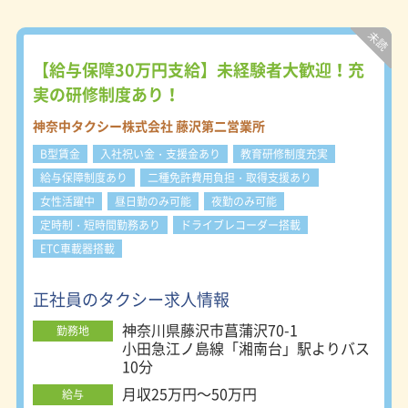
なり現場へ出ることはありませんの
で、ご安心ください。 ・一連を学ん
だら、先輩の同乗研修で仕上げ！ 研
修センターを含めて、期間は約2週間
【給与保障30万円支給】未経験者大歓迎！充
程度。 その後もあなたに気になるこ
実の研修制度あり！
とがあれば、研修期間を延長したり、
あるいは先輩へいつでも尋ねられま
神奈中タクシー株式会社 藤沢第二営業所
す！ 【神奈川に13拠点、東京に2拠
B型賃金
入社祝い金・支援金あり
教育研修制度充実
点】 ※好きな営業所を選べます！ 横
浜営業所：〒241-0012 横浜市旭区西
給与保障制度あり
二種免許費用負担・取得支援あり
川島町10-1 戸塚営業所：〒245-0053
女性活躍中
昼日勤のみ可能
夜勤のみ可能
横浜市戸塚区上矢部町2208-5 藤沢第
定時制・短時間勤務あり
ドライブレコーダー搭載
一営業所：〒252-0816 藤沢市遠藤
2005-13 藤沢第二営業所：〒252-
ETC車載器搭載
0823 藤沢市菖蒲沢70-1 茅ヶ崎営業
所：〒253-0082 茅ヶ崎市香川6-4-1
正社員のタクシー求人情報
平塚営業所：〒254-0076 平塚市新町
62-7 二宮営業所：〒259-0123 中郡二
神奈川県藤沢市菖蒲沢70-1
勤務地
宮町二宮1314 秦野営業所：〒257-
小田急江ノ島線「湘南台」駅よりバス
0031 秦野市曽屋993-6 伊勢原営業
10分
所：〒259-1141 伊勢原市上粕屋519-
月収25万円～50万円
1 厚木営業所：〒243-0213 厚木市飯
給与