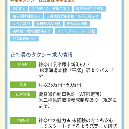
藤沢第二営業所：〒252-0823 藤沢市
菖蒲沢70-1 茅ヶ崎営業所：〒253-
B型賃金
入社祝い金・支援金あり
教育研修制度充実
0082 茅ヶ崎市香川6-4-1 平塚営業
給与保障制度あり
二種免許費用負担・取得支援あり
所：〒254-0076 平塚市新町62-7 二宮
女性活躍中
昼日勤のみ可能
夜勤のみ可能
営業所：〒259-0123 中郡二宮町二宮
1314 秦野営業所：〒257-0031 秦野市
定時制・短時間勤務あり
ドライブレコーダー搭載
曽屋993-6 伊勢原営業所：〒259-
ETC車載器搭載
1141 伊勢原市上粕屋519-1 厚木営業
所：〒243-0213 厚木市飯山南2-2-10
座間営業所：〒252-0003 座間市ひば
正社員のタクシー求人情報
りが丘5-24-3 大野営業所：〒252-
神奈川県平塚市新町62-7
勤務地
0303 相模原市南区相模大野1-25-28
JR東海道本線「平塚」駅よりバス12
相模原営業所：〒252-0244 相模原市
分
中央区田名3113-6 町田第一営業所：
〒195-0062 町田市大蔵町211-1 町田
月収25万円～50万円
給与
第二営業所：〒194-0004 町田市鶴間
要普通自動車免許（AT限定可）
8-20-23
応募資格
※二種免許取得養成制度あり（規定に
よる）
神奈中の魅力★ 未経験の方でも安心
企業紹介
してスタートできるよう充実した研修