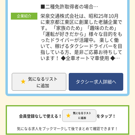
■二種免許取得者の場合
経験不問、未経験歓迎、学歴不問
栄泉交通株式会社は、昭和25年10月
企業紹介
に東京都江東区に創業した老舗企業で
す。 「家族のため」「趣味のため」
「運転が好きだから」様々な目的をも
ったドライバーが活躍中。 楽しく働
いて、稼げるタクシードライバーを目
指している方、是非ご応募お待ちして
います！ ◆全車オートマ車使用 ◆未
経験・地方在住者大歓迎 ◆再雇用制
度あり ◆クラブ活動あり(野球・ゴル
フ・ボウリング・フットサル) ◆キャ
気になるリスト
リアパス制度あり 【幹部候補として
タクシー求人詳細へ
に追加
のキャリア例】 ▼乗務員としてキャ
リアスタート ▼3年程勤務後、安全衛
生委員へ ▼上級乗務員へ ▼主任乗務
員へ ▼新人の育成を担当 ※運行管理
者として、ドライバーをマネジメント
会員登録なしで使える！
をタップ！
していくキャリアも用意しています。
また「独立したい」という方も積極的
気になる求人をブックマークして後でまとめて確認できます！
に応援していきます。