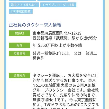
を利用可能。さらに、配車アプリ
「GO」による月間180万回以上の配
配車アプリ導入あり
ドライブレコーダー搭載
車実績があり、1日あたり約10件の無
ETC車載器搭載
線配車が見込めます。平均単価も高
く、安定して売上を確保しやすい環境
正社員のタクシー求人情報
です。加えて、全国約16,000社との法
人契約により、長距離利用のお客様に
東京都練馬区関町北4-12-19
勤務地
出会える機会も豊富。「営業が不安」
西武新宿線「武蔵関」駅から徒歩5分
「未経験で稼げるか心配」という方で
も、しっかりと結果につなげやすい基
年収550万円以上が多数在籍
給与
盤が整っています。 ＜未経験でも安
普通一種免許3年以上 又は 普通二
心の研修＆サポート体制＞ 未経験の
応募資格
種免許
方でも安心してスタートできるよう、
約1か月の研修プログラムを用意。二
種免許の取得から社内研修、路上指導
まで段階的に学べるため、基礎からし
タクシーを運転し、お客様を安全に目
企業紹介
っかり身につきます。研修中も日給保
的地へお送りするお仕事です。 東京
証があるため、収入面の不安なく取り
No.1の無線配車実績のある東京無線
組めるのもポイント。さらに、実際の
グループのタクシー会社です。会社教
乗務では経験豊富な管理者が同乗し、
育だけでなく、先輩や仲間の助言で、
接客や運転のコツを丁寧に指導しま
無線取得No.1です。 今は東京無線に
す。「タクシーは初めて」という方で
加え、TVCMでおなじみのGOのダブル
も、無理なく独り立ちできる環境が整