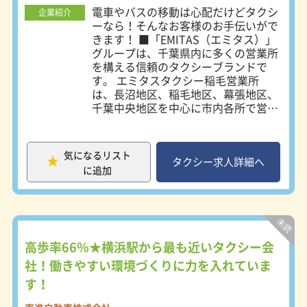
★学歴不問
して飛び込んできてください！ ＜女
電車やバスの移動は心配だけどタクシ
企業紹介
★未経験OK
性ドライバー応援企業＞ 令和5年4
ーなら！そんなお客様のお手伝いがで
★シニア活躍中
月、国土交通省より認定 ＜従業員数
きます！ ■「EMITAS（エミタス）」
2800名突破！＞ 日本交通グループ関
グループは、千葉県内に多くの営業所
西：2837名（2026年6月現在）
を構える信頼のタクシーブランドで
※FC、日本型ライドシェアドライバ
す。 エミタスタクシー稲毛営業所
ー除く ＜入社後は万全の教育体制を
は、長沼地区、稲毛地区、幕張地区、
ご用意＞ ☆★未経験の方も約1週間で
千葉中央地区を中心に市内各所で営業
二種免許を取得できます！★☆ ◆提
展開しております。 千葉最大手のタ
携の教習所にて二種免許取得 ※費用
クシー会社で、社会保険完備、制服貸
は全額会社負担（規定あり） ◆自動
与、自家用車通勤可能、最新型洗車機
気になるリスト
車事故対策機構での初任者研修 ◆社
完備、社員旅行、新年会、年度の優良
タクシー求人詳細へ
内研修施設での接客・車内機材研修
に追加
ドライバー表彰制度、クラブ活動と、
◆タクシーセンター（外部研修施設）
充実した待遇が用意されています。
での地理・接客教育 ＜独り立ち後の
■エミタスにはドライバーをサポート
サポートも充実＞ 研修の仕上げとし
する体制が整っています！！ 車を運
て先輩のサポートを受けながら、実務
転する以上、「もしも」の時にも備え
経験を積んで独り立ちです。 その後
ることが安心につながります。下記の
高歩率66％★横浜駅から最も近いタクシー会
も日本交通90年分のノウハウが詰ま
通り、ドライバーが安心・集中して業
社！働きやすい環境づくりに力を入れていま
ったマニュアルを携え、安心・安全な
務に取り組めるように保障制度や車体
乗務に取り組みましょう。 また、秘
す！
装備の充実を図っています。 ・事故
書検定、サービス待遇検定など、すぐ
保障有り ・各種社会保険完備 ・カー