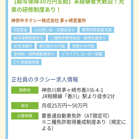
月収50万円も自分次第！ぜひチャレ
【給与保障30万円支給】未経験者大歓迎！充
ンジしてください。 【神奈川に13拠
実の研修制度あり！
点、東京に2拠点】 ※好きな営業所を
選べます！ 横浜営業所：〒241-0012
神奈中タクシー株式会社 茅ヶ崎営業所
横浜市旭区西川島町10-1 戸塚営業
B型賃金
入社祝い金・支援金あり
教育研修制度充実
所：〒245-0053 横浜市戸塚区上矢部
町2208-5 藤沢第一営業所：〒252-
給与保障制度あり
二種免許費用負担・取得支援あり
0816 藤沢市遠藤2005-13 藤沢第二営
女性活躍中
昼日勤のみ可能
夜勤のみ可能
業所：〒252-0823 藤沢市菖蒲沢70-1
定時制・短時間勤務あり
ドライブレコーダー搭載
茅ヶ崎営業所：〒253-0082 茅ヶ崎市
香川6-4-1 平塚営業所：〒254-0076
ETC車載器搭載
平塚市新町62-7 二宮営業所：〒259-
0123 中郡二宮町二宮1314 秦野営業
正社員のタクシー求人情報
所：〒257-0031 秦野市曽屋993-6 伊
勢原営業所：〒259-1141 伊勢原市上
神奈川県茅ヶ崎市香川6-4-1
勤務地
粕屋519-1 厚木営業所：〒243-0213
JR相模線「香川」駅より徒歩2分
厚木市飯山南2-2-10 座間営業所：〒
月収25万円～50万円
252-0003 座間市ひばりが丘5-24-3 大
給与
野営業所：〒252-0303 相模原市南区
要普通自動車免許（AT限定可）
応募資格
相模大野1-25-28 相模原営業所：〒
※二種免許取得養成制度あり（規定に
252-0244 相模原市中央区田名3113-6
よる）
町田第一営業所：〒195-0062 町田市
大蔵町211-1 町田第二営業所：〒194-