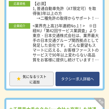
【必須】
応募資格
1, 普通自動車免許（AT限定可）を取
得後3年以上の方
→二種免許の取得からサポート！
※費用は全額会社負担（規定あり）
<業界売上高15年連続No.1！> ※日
企業紹介
2, 64歳4か月までに入社可能な方 ※
経MJ「第42回サービス業調査」より
定年制の為
東京・日本交通株式会社は、業界最大
手の日本交通グループ関西拠点として
～～未経験者を積極採用！～～
発足した会社です。 どんな要望もス
＊学歴不問！職種経験も業界経験も一
マートに応える、お客様ファーストの
切不問！
サービスで90年以上変わらない高品
＊転職回数や就業ブランクも気にしま
質をお客様に提供し続けています！
せん！
＜社員満足度100％を目指して＞ 安心
＊社会人経験10年以上の方も是非ご
して長く働いてほしいからこそ、社員
応募ください！
目線に立った働きやすい環境づくりを
＊第二新卒の方、社会人デビューの方
気になるリスト
進めています！ ＜ホワイト企業認定
タクシー求人詳細へ
も大歓迎！
に追加
＞ この度、東京・日本交通株式会社
★全車AT車・ナビ付き！地理に不慣
は一般財団法人日本次世代企業普及機
れな方も、安心してご応募ください！
構様より タクシー業界初のホワイト
企業認定をいただきました！
＜未経験者が活躍中！＞
2024/12/1の更新より、タクシー・バ
社員の約9割は未経験入社。
ス・観光バス業種初のゴールドランク