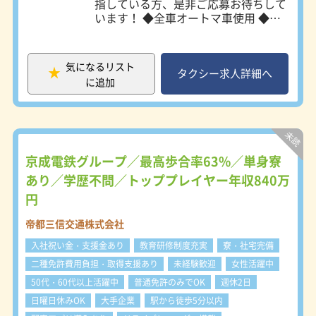
指している方、是非ご応募お待ちして
います！ ◆全車オートマ車使用 ◆未
経験・地方在住者大歓迎 ◆再雇用制
度あり ◆クラブ活動あり(野球・ゴル
フ・ボウリング・フットサル・釣り)
気になるリスト
◆キャリアパス制度あり 【幹部候補
タクシー求人詳細へ
に追加
としてのキャリア例】 ▼乗務員とし
てキャリアスタート ▼3年程勤務後、
安全衛生委員へ ▼上級乗務員へ ▼主
任乗務員へ ▼新人の育成を担当 ※運
行管理者として、ドライバーをマネジ
メントしていくキャリアも用意してい
京成電鉄グループ／最高歩合率63%／単身寮
ます。また「独立したい」という方も
あり／学歴不問／トッププレイヤー年収840万
積極的に応援していきます。
円
帝都三信交通株式会社
入社祝い金・支援金あり
教育研修制度充実
寮・社宅完備
二種免許費用負担・取得支援あり
未経験歓迎
女性活躍中
50代・60代以上活躍中
普通免許のみでOK
週休2日
日曜日休みOK
大手企業
駅から徒歩5分以内