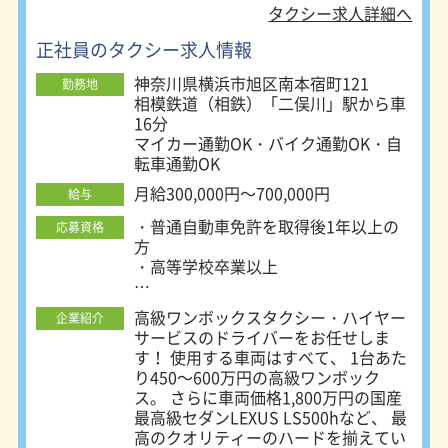
り収入に反映しています。 ＜柔軟シ
ベートとの両立もOK
タクシー求人詳細へ
フト＞ 昼勤務のみ、夜勤ありを選べ
るほか 希望休や連休の相談にも柔軟
正社員のタクシー求人情報
に対応します。 休憩も仕事の様子を
神奈川県横浜市旭区南本宿町121
見て自由に取得可能です。 流し営業
勤務地
相模鉄道（相鉄）「二俣川」駅から車
もありますが、アプリと予約配車でシ
16分
フトも売上も安定するのがクワハラの
マイカー通勤OK・バイク通勤OK・自
強みです。
転車通勤OK
月給300,000円～700,000円
給与
・普通自動車免許を取得後1年以上の
応募資格
方
・高等学校卒業以上
★二種免許の取得支援制度あり！（費
高級ワンボックスタクシー・ハイヤー
企業紹介
用会社負担）
サービスのドライバーをお任せしま
★免許取得後の「研修期間中」の手当
す！ 使用する車両はすべて、 1台あた
あり
り450～600万円の高級ワンボック
ス。 さらに車両価格1,800万円の国産
未経験者歓迎
最高級セダンLEXUS LS500hなど、 最
既卒歓迎、U・Iターン歓迎
高のクオリティーのハードを揃えてい
20代／30代／40代／50代／60代活躍