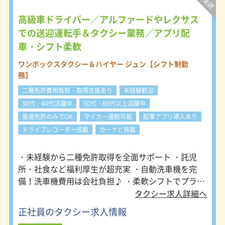
高級車ドライバー／アルファードやレクサス
での送迎運転手＆タクシー業務／アプリ配
車・シフト柔軟
ワンボックスタクシー＆ハイヤー ジュン【シフト制勤
務】
二種免許費用負担・取得支援あり
未経験歓迎
30代・40代活躍中
50代・60代以上活躍中
普通免許のみでOK
マイカー通勤可能
配車アプリ導入あり
ドライブレコーダー搭載
カーナビ搭載
・未経験から二種免許取得を全面サポート ・託児
所・社食など福利厚生が超充実 ・自動洗車機を完
備！洗車機費用は会社負担♪ ・柔軟シフトでプライ
ベートとの両立もOK
タクシー求人詳細へ
正社員のタクシー求人情報