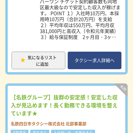
バーワン チケット契約顧客数も同地
名古屋市瑞穂区浮島町5-1 ・名鉄交通
区最大級なので安定した収入が稼げま
第三株式会社 所在地：名古屋市中川
す。 POINT １）入社時10万円、本採
区東起町3-21-5 ・名鉄交通第四株式
用時10万円（合計20万円）を支給
会社 所在地：名古屋市西区あし原町
２）平均年収は550万円、平均月収
154 ・愛電交通株式会社 所在地：名
381,000円と高収入（令和元年実績）
古屋市昭和区鶴舞2-7-9 ・名鉄名古屋
３）給与保証制度 2ヶ月目・3ヶ月
タクシー株式会社 所在地：名古屋市
目 250,000円保証（規定あり） ４）
中川区万場2-230 ※各営業所により若
配車でお迎えに行く営業スタイル！流
干勤務時間等が異なります。詳細は会
し営業なし！ ５）二種免許取得費用
社説明会、又は面接時にお伝えしま
気になるリスト
を全額会社が負担 ６）「女性ドライ
タクシー求人詳細へ
す。 ※寮をご希望される場合は、原
に追加
バー応援企業」に認定 ７）最長75歳
則名鉄交通第一、又は名鉄交通第二で
まで勤務することが可能 名鉄四日市
のご案内になります。
タクシーでは、20代から70代まで幅
広い年代のタクシー乗務員が活躍して
います。 【事業所】 四日市事業部：
三重県四日市市新正1-12-1 北部事業
【名鉄グループ】抜群の安定感！安定した収
部：三重県三重郡川越町亀崎新田18-
入が見込めます！長く勤務できる環境を整え
16
ています★
名鉄四日市タクシー株式会社 北部事業部
B型賃金
賞与あり
入社祝い金・支援金あり