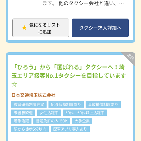
ます。 他のタクシー会社と違い、国
中
際会議や公式行事などでの送迎実績も
ハローワークでお仕事探しの方歓迎
豊富！ 世界を代表する企業のVIPやア
ミドル・中高年活躍
ーティスト、セレブにもご利用いただ
気になるリスト
いています。 個人の場合は、観光や
タクシー求人詳細へ
に追加
結婚式、社員旅行のグループでの依頼
が多め。 『ジュンタク』の評判はど
んどん広がっていて、予約が絶えない
状況が続いていますので さらにドラ
イバーを増員募集中です。 ＜アプリ
配車で安定した集客＞ 全車両に配車
「ひろう」から「選ばれる」タクシーへ！埼
アプリ「GO」「Uber」を導入し、手
玉エリア接客No.1タクシーを目指しています
数料はすべて会社負担！ 料金は一般
☆
タクシーと同じなので、高級ワンボッ
クスでの移動を希望されるお客様が多
日本交通埼玉株式会社
く、 他社に比べて圧倒的に集客が有
利です。 効率よくお客様を乗せられ
教育研修制度充実
給与保障制度あり
事故補償制度あり
るから、売上も安定します。 入社後
未経験歓迎
女性活躍中
50代・60代以上活躍中
は会社負担で二種免許を取得できま
若手活躍
普通免許のみでOK
大手企業
す。 未経験でも成長できる教育体制
を整えており、「選ばれるドライバ
駅から徒歩5分以内
配車アプリ導入あり
ー」を目指せる環境です。 ＜安定収