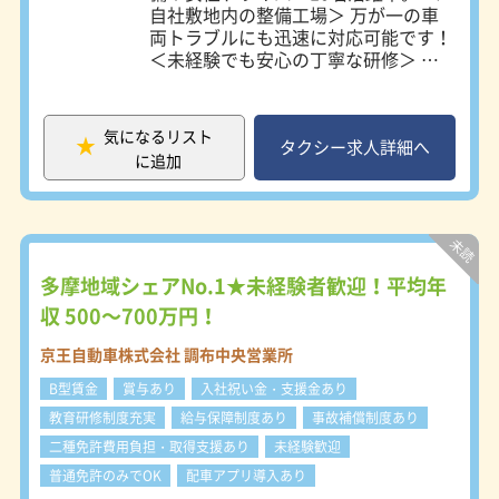
中
自社敷地内の整備工場＞ 万が一の車
接客経験活かせます！
両トラブルにも迅速に対応可能です！
＜未経験でも安心の丁寧な研修＞ 社
内研修では、ハンドルの切り方から丁
寧にお教えします。 経験豊富な管理
者のサポートでペーパードライバーだ
気になるリスト
った方も、今ではしっかりと安定して
タクシー求人詳細へ
に追加
稼げています！ 研修期間は2週間。す
ぐにプロフェッショナルとして活躍で
きるチャンスです。 ＜風通しのいい
社風＞ 勤続年数20年以上の乗務員が
多数在籍。 一度この職場に入ると、
居心地の良さに思わず長く続けたくな
多摩地域シェアNo.1★未経験者歓迎！平均年
ります。 厳しいルールや細かい指示
収 500～700万円！
は一切なし。お互いに尊重し合い、和
気あいあいと働ける環境が魅力です。
京王自動車株式会社 調布中央営業所
B型賃金
賞与あり
入社祝い金・支援金あり
教育研修制度充実
給与保障制度あり
事故補償制度あり
二種免許費用負担・取得支援あり
未経験歓迎
普通免許のみでOK
配車アプリ導入あり