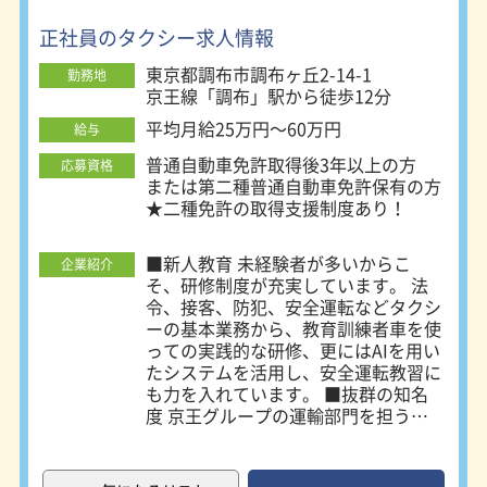
正社員のタクシー求人情報
東京都調布市調布ヶ丘2-14-1
勤務地
京王線「調布」駅から徒歩12分
平均月給25万円～60万円
給与
普通自動車免許取得後3年以上の方
応募資格
または第二種普通自動車免許保有の方
★二種免許の取得支援制度あり！
■新人教育 未経験者が多いからこ
企業紹介
そ、研修制度が充実しています。 法
令、接客、防犯、安全運転などタクシ
ーの基本業務から、教育訓練者車を使
っての実践的な研修、更にはAIを用い
たシステムを活用し、安全運転教習に
も力を入れています。 ■抜群の知名
度 京王グループの運輸部門を担う当
社は、東京都内で抜群の知名度を誇り
ます。また、東京都全域で営業可能な
唯一のタクシー会社で、多くのお客様