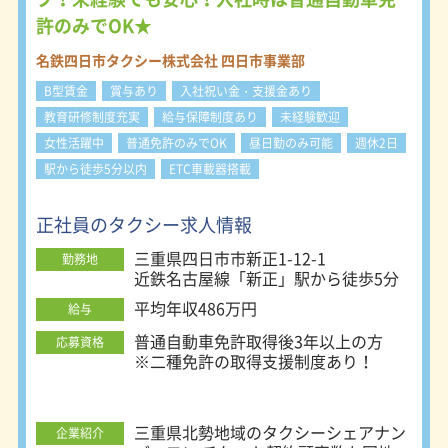
体系は４つのスタイルに分かれていま
す。 勤務スタイルにより、勤務時
許のみでOK★
間、公休日、賃金、勤務地が異なりま
す。 ご自身の希望に合った勤務スタ
名鉄四日市タクシー株式会社 四日市事業部
イル、勤務地を選択して下さい。 ・
B型賃金
賞与あり
入社祝い金・支援金あり
隔日勤務 基本的な勤務スタイルで
す。 一回の勤務時間は長くなるもの
教育研修制度充実
給与保障制度あり
未経験歓迎
の、その分非番と公休が多く、しっか
女性活躍中
普通免許のみでOK
昼日勤のみ可能
週休2日
り稼いでしっかり休めます。 メリハ
駅から徒歩5分以内
ETC車載器搭載
リを持って働きたい方に人気です。
・夜勤務（18日制） 高収入が望める
勤務スタイル。シフト制です。 ・夜
正社員のタクシー求人情報
勤務（22日制） 稼げる時間帯、曜日
三重県四日市市新正1-12-1
に勤務を固定した勤務スタイルです。
勤務地
近鉄名古屋線「新正」駅から徒歩5分
（日・月休み） ・昼勤務 朝から夕方
までの勤務。休みは月6～9日。タク
平均年収486万円
給与
シー未経験の方におすすめです。 ＜
勤務地について＞ 名鉄タクシーは、
普通自動車免許取得後3年以上の方
応募資格
名古屋市内に6ヶ所の営業所を置いて
※二種免許の取得支援制度あり！
います。 ご自身が希望する勤務地が
選択できます。 ・名鉄交通第一株式
会社 所在地：名古屋市瑞穂区浮島町
三重県北勢地域のタクシーシェアナン
企業紹介
5-1 ・名鉄交通第二株式会社 所在地：