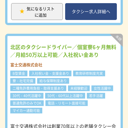
ないため、地域全体でタクシーへの需
要が高い傾向にあります。その結果、
気になるリスト
乗務員は効率よく乗車機会を得やす
タクシー求人詳細へ
に追加
く、安定した収入につながっていま
す。実際、平均売上は日本交通グルー
プ全体の平均を上回っており、グルー
プ内でも上位の実績を維持していま
す。 ＜アプリ中心の営業で未経験者
も安心＞ 営業の中心は配車アプリ
北区のタクシードライバー／個室寮6ヶ月無料
「GO」。流し営業が主ではないた
／月給50万以上可能／入社祝い金あり
め、地理に不安がある方でも早期に売
上をつくりやすい環境があります。加
富士交通株式会社
えて、日本交通専用乗り場の利用や
B型賃金
入社祝い金・支援金あり
教育研修制度充実
16,000社以上の法人契約によるチケッ
ト利用といった多様な営業ルートが確
寮・社宅完備
給与保障制度あり
保されており、安定した需要に支えら
二種免許費用負担・取得支援あり
未経験歓迎
女性活躍中
れた営業が可能です。 ＜働きやすさ
30代・40代活躍中
50代・60代以上活躍中
若手活躍
を重視した温かな職場環境＞ 「気持
ちよく出勤し、気持ちよく帰ってこら
普通免許のみでOK
電話・リモート面接可能
れる営業所」を目指し、風通しの良い
マイカー通勤可能
職場づくりを徹底しています。乗務員
同士の連携も良く、困った時にはすぐ
富士交通株式会社は創業70年以上の老舗タクシー会
相談できる体制が整っています。未経