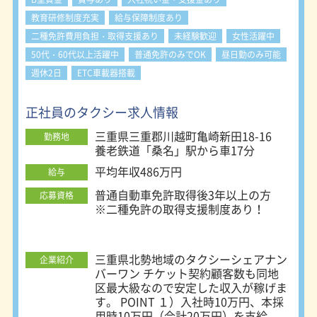
教育研修制度充実
給与保障制度あり
二種免許費用負担・取得支援あり
未経験歓迎
女性活躍中
50代・60代以上活躍中
普通免許のみでOK
昼日勤のみ可能
週休2日
ETC車載器搭載
正社員のタクシー求人情報
三重県三重郡川越町亀崎新田18-16
勤務地
養老鉄道「桑名」駅から車17分
平均年収486万円
給与
普通自動車免許取得後3年以上の方
応募資格
※二種免許の取得支援制度あり！
三重県北勢地域のタクシーシェアナン
企業紹介
バーワン チケット契約顧客数も同地
区最大級なので安定した収入が稼げま
す。 POINT １）入社時10万円、本採
用時10万円（合計20万円）を支給