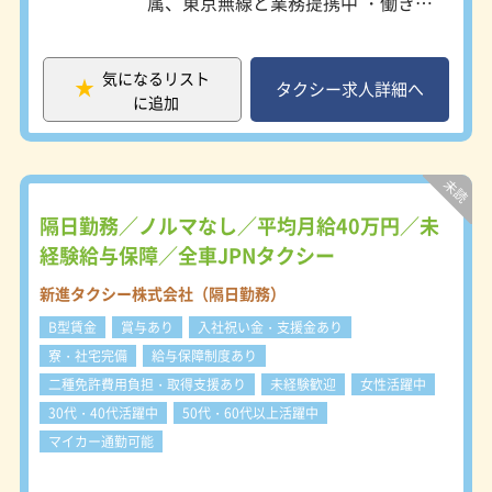
属、東京無線と業務提携中 ・働きや
すい職場認証星2つ（最高ランク）取
得 ・明番集会なし（業界では珍し
い） ・保証人が難しい方も一度ご相
気になるリスト
談ください ・遠方の方は電話面接も
タクシー求人詳細へ
に追加
可能 ・クレジット手数料などの乗務
員負担なし
隔日勤務／ノルマなし／平均月給40万円／未
経験給与保障／全車JPNタクシー
新進タクシー株式会社（隔日勤務）
B型賃金
賞与あり
入社祝い金・支援金あり
寮・社宅完備
給与保障制度あり
二種免許費用負担・取得支援あり
未経験歓迎
女性活躍中
30代・40代活躍中
50代・60代以上活躍中
マイカー通勤可能