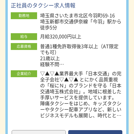
入を実現できる給与体系＞ 入社後6ヶ
正社員のタクシー求人情報
月は【月給30万円】を保証します。
平均月給52万円・平均年収624万円
埼玉県さいたま市北区今羽町69-16
勤務地
（令和6年度実績）と、 実績はしっか
埼玉新都市交通伊奈線「今羽」駅から
り収入に反映しています。 ＜柔軟シ
徒歩5分
フト＞ 昼勤務のみ、夜勤ありを選べ
るほか 希望休や連休の相談にも柔軟
月給320,000円以上
給与
に対応します。 休憩も仕事の様子を
普通1種免許取得後3年以上（AT限定
応募資格
見て自由に取得可能です。
でも可）
21歳以上
経験不問
65歳選択定年制（延長あり）
▽▲▽▲業界最大手「日本交通」の完
企業紹介
2種免許取得者経験不問
全子会社▽▲▽▲ とにかく品質重視
の「桜にＮ」のブランドを守る「日本
交通埼玉株式会社」。地域に根差した
手厚いサービスを提供しています。
陣痛タクシーをはじめ、キッズタクシ
ーやタクシー配車アプリなど、新しい
ビジネスモデルも展開し、時代ととも
に進化する地域密着型のタクシー会社
でのドライバー業務のご案内です。 --
----------PRポイント----------- 【9割の