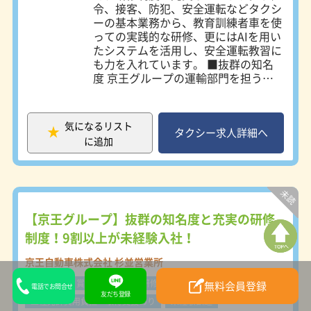
令、接客、防犯、安全運転などタクシ
ーの基本業務から、教育訓練者車を使
っての実践的な研修、更にはAIを用い
たシステムを活用し、安全運転教習に
も力を入れています。 ■抜群の知名
度 京王グループの運輸部門を担う当
社は、東京都内で抜群の知名度を誇り
ます。また、東京都全域で営業可能な
唯一のタクシー会社で、多くのお客様
気になるリスト
のご要望にお応えしています。 ■平
タクシー求人詳細へ
に追加
均勤続年数：10年7ヶ月 業界トップク
ラスの平均勤続年数の長さを誇りま
す。長く働くことのできる環境は、働
きやすさの何よりの証です。 ■専用
更衣室、休憩室完備 女性専用の更衣
室と休憩室を完備しています。女性な
【京王グループ】抜群の知名度と充実の研修
らではの気遣いをお客様に提供できる
制度！9割以上が未経験入社！
よう、京王自動車では女性乗務員さん
を積極的に採用します。 Web面接も
京王自動車株式会社 杉並営業所
実施中です♪ 調布中央営業所：東京
B型賃金
賞与あり
教育研修制度充実
事故補償制度あり
都調布市調布ヶ丘2-14-1 吉祥寺営業
無料会員登録
電話でお問合せ
友だち登録
所：東京都三鷹市下連雀5-8-2 目黒営
二種免許費用負担・取得支援あり
未経験歓迎