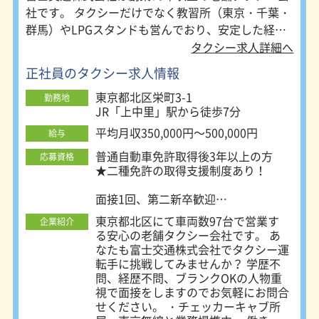
験の方でも安心してキャリアをスター
社です。 タクシーだけでなく教習所（東京・千葉・
トできる環境です。
群馬）やLPGスタンドも営んでおり、安定した経営
の元で皆様に安心して働いて頂けます。
タクシー求人詳細へ
正社員のタクシー求人情報
東京都北区栄町3-1
勤務地
JR「上中里」駅から徒歩7分
平均月収350,000円～500,000円
給与
普通自動車免許取得後3年以上の方
応募資格
★二種免許の取得支援制度あり！
面接1回、第二新卒歓迎
20代・30代若手活躍中
東京都北区にて車両数97台で営業す
企業紹介
40代・50代ミドル活躍中
る安心の老舗タクシー会社です。 あ
なたも富士交通株式会社でタクシー運
【地方の方も歓迎】
転手に挑戦してみませんか？ 学歴不
上京時の交通費会社負担（※規定あ
問、経歴不問、ブランクOKの人物重
り）
視で面接をしますのでお気軽にお問合
遠方から応募の方は電話面接も可能
せください。 ・チェッカーキャブ所
入社前健康診断、地元で実施OK