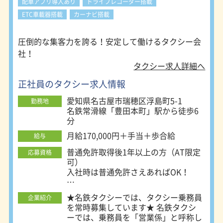
配車アプリ導入あり
ドライブレコーダー搭載
ETC車載器搭載
カーナビ搭載
圧倒的な集客力を誇る！安定して働けるタクシー会
社！
タクシー求人詳細へ
正社員のタクシー求人情報
愛知県名古屋市瑞穂区浮島町5-1
勤務地
名鉄常滑線「豊田本町」駅から徒歩6
分
月給170,000円＋手当＋歩合給
給与
普通免許取得後1年以上の方（AT限定
応募資格
可）
入社時は普通免許さえあればOK！
■未経験者積極採用中！
★名鉄タクシーでは、タクシー乗務員
企業紹介
■性別・学歴一切不問
を常時募集しています★ 名鉄タクシ
ーでは、乗務員を「営業係」と呼称し
☆未経験でも稼いでいきたい方