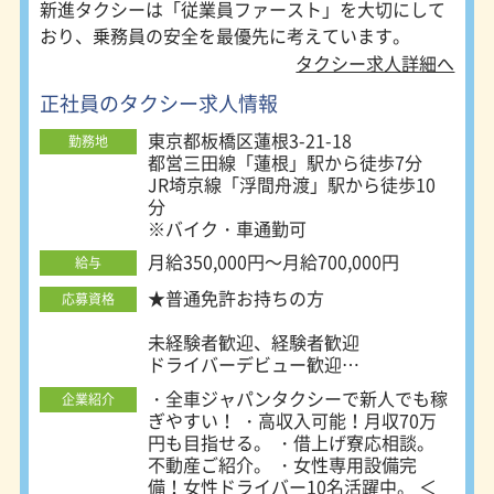
新進タクシーは「従業員ファースト」を大切にして
おり、乗務員の安全を最優先に考えています。
タクシー求人詳細へ
正社員のタクシー求人情報
東京都板橋区蓮根3-21-18
勤務地
都営三田線「蓮根」駅から徒歩7分
JR埼京線「浮間舟渡」駅から徒歩10
分
※バイク・車通勤可
月給350,000円～月給700,000円
給与
★普通免許お持ちの方
応募資格
未経験者歓迎、経験者歓迎
ドライバーデビュー歓迎
第二新卒・フリーター・離職中の方も
・全車ジャパンタクシーで新人でも稼
企業紹介
歓迎
ぎやすい！ ・高収入可能！月収70万
フリーター歓迎、社会人デビュー応援
円も目指せる。 ・借上げ寮応相談。
学歴不問・性別不問・ブランクOK
不動産ご紹介。 ・女性専用設備完
20代、30代、40代、50代、60代活躍
備！女性ドライバー10名活躍中。 ＜