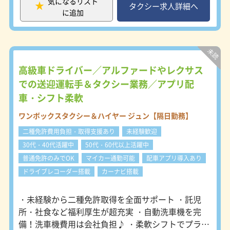
中
気になるリスト
いています。 個人の場合は、観光や
タクシー求人詳細へ
ハローワークでお仕事探しの方歓迎
に追加
結婚式、社員旅行のグループでの依頼
ミドル・中高年活躍
が多め。 『ジュンタク』の評判はど
んどん広がっていて、予約が絶えない
状況が続いていますので さらにドラ
イバーを増員募集中です。 ＜アプリ
配車で安定した集客＞ 全車両に配車
高級車ドライバー／アルファードやレクサス
アプリ「GO」「Uber」を導入し、手
での送迎運転手＆タクシー業務／アプリ配
数料はすべて会社負担！ 料金は一般
車・シフト柔軟
タクシーと同じなので、高級ワンボッ
クスでの移動を希望されるお客様が多
ワンボックスタクシー＆ハイヤー ジュン【隔日勤務】
く、 他社に比べて圧倒的に集客が有
利です。 効率よくお客様を乗せられ
二種免許費用負担・取得支援あり
未経験歓迎
るから、売上も安定します。 入社後
30代・40代活躍中
50代・60代以上活躍中
は会社負担で二種免許を取得できま
普通免許のみでOK
マイカー通勤可能
配車アプリ導入あり
す。 未経験でも成長できる教育体制
を整えており、「選ばれるドライバ
ドライブレコーダー搭載
カーナビ搭載
ー」を目指せる環境です。 ＜安定収
入を実現できる給与体系＞ 入社後6ヶ
・未経験から二種免許取得を全面サポート ・託児
月は【月給38万円】を保証します。
所・社食など福利厚生が超充実 ・自動洗車機を完
平均月給52万円・平均年収624万円
（令和6年度実績）と、 実績はしっか
備！洗車機費用は会社負担♪ ・柔軟シフトでプライ