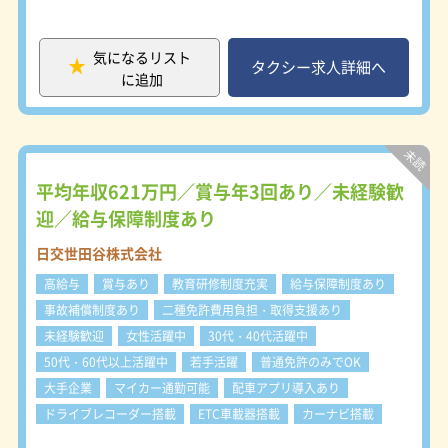
内研修では、ハンドルの切り方から丁
寧にお教えします。 経験豊富な管理
者のサポートでペーパードライバーだ
気になるリスト
った方も、今ではしっかりと安定して
タクシー求人詳細へ
に追加
稼げています！ 研修期間は2週間。す
ぐにプロフェッショナルとして活躍で
きるチャンスです。 ＜風通しのいい
社風＞ 勤続年数20年以上の乗務員が
多数在籍。 一度この職場に入ると、
居心地の良さに思わず長く続けたくな
平均年収621万円／賞与年3回あり／未経験歓
ります。 厳しいルールや細かい指示
迎／給与保障制度あり
は一切なし。お互いに尊重し合い、和
気あいあいと働ける環境が魅力です。
日交世田谷株式会社
高給与
賞与あり
教育研修制度充実
給与保障制度あり
事故補償制度あり
二種免許費用負担・取得支援あり
未経験歓迎
女性活躍中
30代・40代活躍中
50代・60代以上活躍中
若手活躍
普通免許のみでOK
大手企業
マイカー通勤可能
配車アプリ導入あり
ドライブレコーダー搭載
ETC車載器搭載
カーナビ搭載