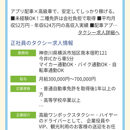
アプリ配車×高級車で、安定してしっかり稼げる。
■未経験OK！二種免許は会社負担で取得 ■平均月
収52万円・年収624万円の高収入実績 ■配車アプリ
「GO」「Uber」導入で安定集客 ■高級ワンボック
タクシー求人詳細へ
ス中心で“選ばれるドライバー”に ■託児所・社食・
正社員のタクシー求人情報
仮眠室など福利厚生が充実 ■柔軟シフト＆希望休
神奈川県横浜市旭区南本宿町121
OKで働きやすい
勤務地
今井ICから車5分
マイカー通勤OK・バイク通勤OK・自
転車通勤OK
月給300,000円～700,000円
給与
・普通自動車免許を取得後1年以上の
応募資格
方
・高等学校卒業以上
■■■■■■■■
高級ワンボックスタクシー・ハイヤー
企業紹介
普通免許があれば応募OK！
のドライバーとして、 企業役員や
■■■■■■■■
VIP、観光利用のお客様の送迎をお任
・二種免許取得費用は会社負担