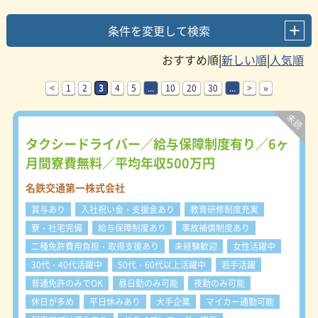
条件を変更して検索
|
|
<
1
2
3
4
5
...
10
20
30
...
>
»
タクシードライバー／給与保障制度有り／6ヶ
月間寮費無料／平均年収500万円
名鉄交通第一株式会社
賞与あり
入社祝い金・支援金あり
教育研修制度充実
寮・社宅完備
給与保障制度あり
事故補償制度あり
二種免許費用負担・取得支援あり
未経験歓迎
女性活躍中
30代・40代活躍中
50代・60代以上活躍中
若手活躍
普通免許のみでOK
昼日勤のみ可能
夜勤のみ可能
休日が多め
平日休みあり
大手企業
マイカー通勤可能