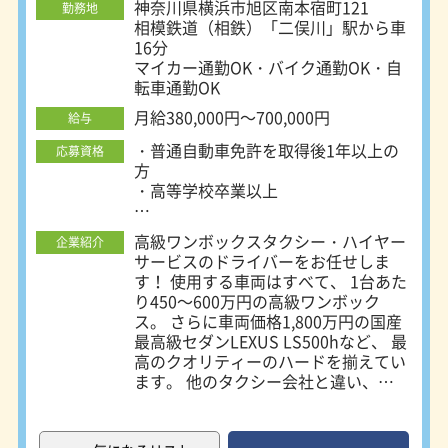
神奈川県横浜市旭区南本宿町121
勤務地
相模鉄道（相鉄）「二俣川」駅から車
16分
マイカー通勤OK・バイク通勤OK・自
転車通勤OK
月給380,000円～700,000円
給与
・普通自動車免許を取得後1年以上の
応募資格
方
・高等学校卒業以上
★二種免許の取得支援制度あり！（費
高級ワンボックスタクシー・ハイヤー
企業紹介
用会社負担）
サービスのドライバーをお任せしま
★免許取得後の「研修期間中」の手当
す！ 使用する車両はすべて、 1台あた
あり
り450～600万円の高級ワンボック
★長く働ける方を歓迎
ス。 さらに車両価格1,800万円の国産
最高級セダンLEXUS LS500hなど、 最
未経験者歓迎
高のクオリティーのハードを揃えてい
高卒歓迎、第二新卒歓迎
ます。 他のタクシー会社と違い、国
既卒歓迎、U・Iターン歓迎
際会議や公式行事などでの送迎実績も
学歴／前職の業界／経験一切不問
豊富！ 世界を代表する企業のVIPやア
20代／30代／40代／50代／60代活躍
ーティスト、セレブにもご利用いただ