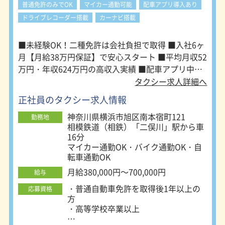
普通免許のみでOK
マイカー通勤可能
配車アプリ導入あり
ドライブレコーダー搭載
カーナビ搭載
■未経験OK！二種免許は会社負担で取得 ■入社6ヶ
月【月給38万円保証】で安心スタート ■平均月収52
万円・年収624万円の高収入実績 ■配車アプリ中心
で安定集客（GO・Uber導入） ■託児所・社食・仮
タクシー求人詳細へ
眠室など福利厚生が充実 ■柔軟シフト＆希望休OK
正社員のタクシー求人情報
で働きやすい
神奈川県横浜市旭区南本宿町121
勤務地
相模鉄道（相鉄）「二俣川」駅から車
16分
マイカー通勤OK・バイク通勤OK・自
転車通勤OK
月給380,000円～700,000円
給与
・普通自動車免許を取得後1年以上の
応募資格
方
・高等学校卒業以上