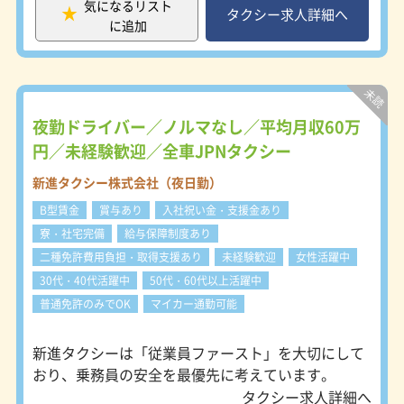
気になるリスト
社員が未経験スタート！60歳以上大
タクシー求人詳細へ
に追加
歓迎！】 日本交通埼玉では、60歳以
上の方の応募も歓迎します！ 21歳か
ら60代の方まで、在籍社員の9割が未
経験からスタートして、立派なタクシ
ードライバーとなっています。タクシ
ーは年齢に関係なく始められ、そして
夜勤ドライバー／ノルマなし／平均月収60万
長く働けるおススメの職業ですよ。
円／未経験歓迎／全車JPNタクシー
【未経験でも安心の教育制度☆】 日
本交通埼玉では、充実した教育・研修
新進タクシー株式会社（夜日勤）
制度で、運転・接客・地理などについ
B型賃金
賞与あり
入社祝い金・支援金あり
て丁寧に指導いたします。一生モノの
資格である2種免許を取得すれば、あ
寮・社宅完備
給与保障制度あり
なた次第で長く働けまよ。 乗務員デ
二種免許費用負担・取得支援あり
未経験歓迎
女性活躍中
ビュー後も、先輩ベテラン乗務員（班
30代・40代活躍中
50代・60代以上活躍中
長）がしっかりサポート！ 日々の業
務上の不安も相談できます。 【乗務
普通免許のみでOK
マイカー通勤可能
員の働きやすさ重視！】 全車ともオ
ートマチック車・各種カード対応。車
新進タクシーは「従業員ファースト」を大切にして
内防犯カメラも装備で安心。 埼玉は
おり、乗務員の安全を最優先に考えています。
都内と違って、駅付けや無線配車が主
な仕事です。「流し」でお客様を探す
タクシー求人詳細へ