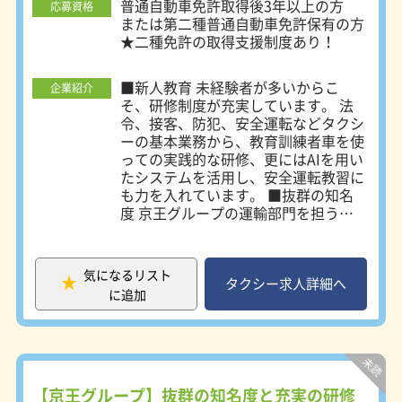
普通自動車免許取得後3年以上の方
応募資格
または第二種普通自動車免許保有の方
★二種免許の取得支援制度あり！
■新人教育 未経験者が多いからこ
企業紹介
そ、研修制度が充実しています。 法
令、接客、防犯、安全運転などタクシ
ーの基本業務から、教育訓練者車を使
っての実践的な研修、更にはAIを用い
たシステムを活用し、安全運転教習に
も力を入れています。 ■抜群の知名
度 京王グループの運輸部門を担う当
社は、東京都内で抜群の知名度を誇り
ます。また、東京都全域で営業可能な
唯一のタクシー会社で、多くのお客様
気になるリスト
のご要望にお応えしています。 ■平
タクシー求人詳細へ
に追加
均勤続年数：10年7ヶ月 業界トップク
ラスの平均勤続年数の長さを誇りま
す。長く働くことのできる環境は、働
きやすさの何よりの証です。 ■専用
更衣室、休憩室完備 女性専用の更衣
室と休憩室を完備しています。女性な
【京王グループ】抜群の知名度と充実の研修