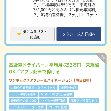
２）平均年収は550万円、平均月収
381,000円と高収入（令和元年実績）
３）給与保証制度 2ヶ月目・3ヶ月
目 250,000円保証（規定あり） ４）
配車でお迎えに行く営業スタイル！流
し営業なし！ ５）二種免許取得費用
気になるリスト
を全額会社が負担 ６）「女性ドライ
タクシー求人詳細へ
に追加
バー応援企業」に認定 ７）最長75歳
まで勤務することが可能 名鉄四日市
タクシーでは、20代から70代まで幅
広い年代のタクシー乗務員が活躍して
います。 【事業所】 四日市事業部：
三重県四日市市新正1-12-1 北部事業
高級車ドライバー／平均月収52万円／未経験
部：三重県三重郡川越町亀崎新田18-
OK／アプリ配車で稼げる
16
ワンボックスタクシー＆ハイヤー ジュン【隔日勤務】
二種免許費用負担・取得支援あり
未経験歓迎
30代・40代活躍中
50代・60代以上活躍中
普通免許のみでOK
マイカー通勤可能
配車アプリ導入あり
ドライブレコーダー搭載
カーナビ搭載