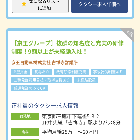
気になるリスト
のご要望にお応えしています。 ■平
タクシー求人詳細へ
に追加
均勤続年数：10年7ヶ月 業界トップク
ラスの平均勤続年数の長さを誇りま
す。長く働くことのできる環境は、働
きやすさの何よりの証です。 ■専用
更衣室、休憩室完備 女性専用の更衣
室と休憩室を完備しています。女性な
【京王グループ】抜群の知名度と充実の研修
らではの気遣いをお客様に提供できる
制度！9割以上が未経験入社！
よう、京王自動車では女性乗務員さん
を積極的に採用します。 Web面接も
京王自動車株式会社 吉祥寺営業所
実施中です♪ 調布中央営業所：東京
B型賃金
賞与あり
教育研修制度充実
事故補償制度あり
都調布市調布ヶ丘2-14-1 吉祥寺営業
所：東京都三鷹市下連雀5-8-2 目黒営
二種免許費用負担・取得支援あり
未経験歓迎
業所：東京都目黒区上目黒5-20-11 杉
普通免許のみでOK
並営業所：東京都杉並区上荻4-22-9
正社員のタクシー求人情報
東京都三鷹市下連雀5-8-2
勤務地
JR中央線「吉祥寺」駅よりバス6分
平均月給25万円～60万円
給与