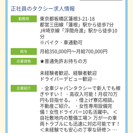
ような営業スタイルではないので、初
正社員のタクシー求人情報
めての方でも安心してタクシードライ
バーライフをスタートできますよ。
東京都板橋区蓮根3-21-18
勤務地
また、乗務中も休憩時間もしっかり確
都営三田線「蓮根」駅から徒歩7分
保できる体制が整っているので、メリ
JR埼京線「浮間舟渡」駅から徒歩10
ハリをつけてバッチリ稼げます！
分
※バイク・車通勤可
月給350,000円～月給700,000円
給与
★普通免許お持ちの方
応募資格
未経験者歓迎、経験者歓迎
ドライバーデビュー歓迎
第二新卒・フリーター・離職中の方も
・全車ジャパンタクシーで新人でも稼
企業紹介
歓迎
ぎやすい！ ・高収入可能！月収70万
フリーター歓迎、社会人デビュー応援
円も目指せる。 ・借上げ寮応相談。
学歴不問・性別不問・ブランクOK
不動産ご紹介。 ・女性専用設備完
20代、30代、40代、50代、60代活躍
備！女性ドライバー10名活躍中。 ＜
中
自社敷地内の整備工場＞ 万が一の車
接客経験活かせます！
両トラブルにも迅速に対応可能です！
＜未経験でも安心の丁寧な研修＞ 社