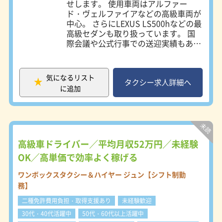
せします。 使用車両はアルファー
・研修制度充実
ド・ヴェルファイアなどの高級車両が
・接客や運転スキルも丁寧に指導
中心。 さらにLEXUS LS500hなどの最
高級セダンも取り扱っています。 国
未経験からでも「選ばれるドライバ
際会議や公式行事での送迎実績もあ
ー」へ成長できます。
り、 “ただの移動”ではなく、特別な
時間を提供する仕事です。 また、観
・未経験者歓迎
光・結婚式・団体利用などの予約も多
・既卒歓迎、U・Iターン歓迎
気になるリスト
く、 安定した需要の中で働けます。
タクシー求人詳細へ
・20代／30代／40代／50代／60代活
に追加
躍中
・ハローワークでお仕事探しの方歓迎
・ミドル・中高年活躍
★こんな方におすすめ★
高級車ドライバー／平均月収52万円／未経験
・未経験からしっかり稼ぎたい
OK／高単価で効率よく稼げる
・接客やサービスが好き
・英語や観光スキルを活かしたい
ワンボックスタクシー＆ハイヤー ジュン【シフト制勤
・自由度の高い働き方をしたい
務】
二種免許費用負担・取得支援あり
未経験歓迎
30代・40代活躍中
50代・60代以上活躍中