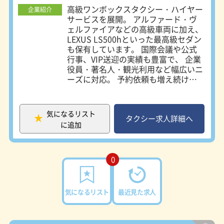
■■■■■■■■
高級ワンボックスタクシー・ハイヤー
企業紹介
普通免許があれば応募OK！
サービスを展開。 アルファード・ヴ
■■■■■■■■
ェルファイアなどの高級車両に加え、
・二種免許取得費用は会社負担
LEXUS LS500hといった最高級セダン
・研修制度充実
も保有しています。 国際会議や公式
・接客や運転スキルも丁寧に指導
行事、VIP送迎の実績も豊富で、 企業
役員・著名人・観光利用など幅広いニ
未経験からでも「選ばれるドライバ
ーズに対応。 予約依頼も増え続けて
ー」へ成長できます。
おり、 安定した需要のもとでドライ
バーを増員募集中です。
・未経験者歓迎
・既卒歓迎、U・Iターン歓迎
気になるリスト
タクシー求人詳細へ
・20代／30代／40代／50代／60代活
に追加
躍中
・ハローワークでお仕事探しの方歓迎
・ミドル・中高年活躍
0
★こんな方におすすめ★
・未経験からしっかり稼ぎたい
気になるリスト
最近見た求人
・接客やサービスが好き
・英語や観光スキルを活かしたい
・自由度の高い働き方をしたい