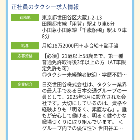
正社員のタクシー求人情報
東京都世田谷区大蔵1-2-13
勤務地
田園都市線「用賀」駅より車6分
小田急小田原線「千歳船橋」駅より車
8分
月給18万2000円＋歩合給＋諸手当
給与
【必須】21歳以上58歳まで、第一種
応募資格
普通免許取得後3年以上の方（AT車限
定免許も可）
◎タクシー未経験者歓迎・学歴不問！
◎トラックドライバー大歓迎！
日交世田谷株式会社は、タクシー業界
企業紹介
◎介護職員初任者研修資格者大歓迎！
の最大手である日本交通グループの一
員として、2025年3月に設立された会
社です。大切にしているのは、資格や
経験よりも「明るく、素直な心」。誰
もが安心して働ける、明るく健やかな
職場づくりに取り組んでいます。 ＜
グループ内での優位性＞ 世田谷エリ
アには日本交通の直系営業所が存在し