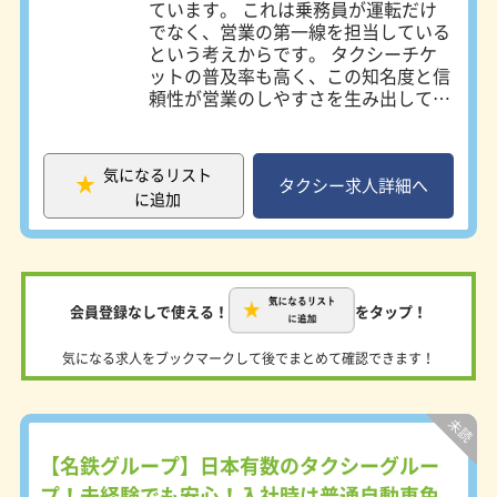
ています。 これは乗務員が運転だけ
☆歩合制でも安定した収入を得たい方
でなく、営業の第一線を担当している
上記のような方も大歓迎です！
という考えからです。 タクシーチケ
ットの普及率も高く、この知名度と信
～こんな人が向いています～
頼性が営業のしやすさを生み出してい
・接客が好きな人
ます。 ＜営業係の仕事内容＞ ●流し
・車の運転が好きな人
営業 街の中を走行し、お客様を探し
・人に感謝されるのが好きな人
ます。 名鉄タクシーのブランド力を
・一人で仕事がしたい人
気になるリスト
発揮した営業ができます。 ●待機営
タクシー求人詳細へ
に追加
業 駅や病院、ホテルなどの待機場所
～あると良いスキル～
でお客様をお待ちします。 会社独自
・道を覚えるのが得意
の特約待機場所も多数設置していま
・お客様から指名されるための営業力
す。 ●自動配車 配車システムで配車
・売上などの目標管理ができる
先に一番近い車両にお迎え指示が入り
・細かな気遣いが出来る
会員登録なしで使える！
をタップ！
ます。 電話でのご注文に加え、最近
ではスマホ配車も増えています。 ●
気になる求人をブックマークして後でまとめて確認できます！
貸切営業 事前に、時間貸運賃でご予
約をいただきます。 ●指名サービス
お客様から直接ご指名をいただきま
す。 名鉄タクシーのブランド力と営
業係の営業力がモノを言います。 ＜
【名鉄グループ】日本有数のタクシーグルー
勤務スタイル＞ 名鉄タクシーの勤務
プ！未経験でも安心！入社時は普通自動車免